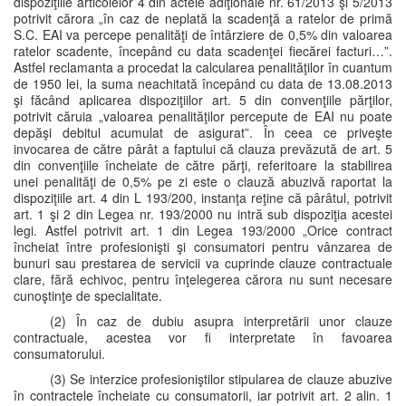
dispoziţiile articolelor 4 din actele adiţionale nr. 61/2013 şi 5/2013
potrivit cărora „în caz de neplată la scadenţă a ratelor de primă
S.C. EAI va percepe penalităţi de întârziere de 0,5% din valoarea
ratelor scadente, începând cu data scadenţei fiecărei facturi…”.
Astfel reclamanta a procedat la calcularea penalităţilor în cuantum
de 1950 lei, la suma neachitată începând cu data de 13.08.2013
şi făcând aplicarea dispoziţiilor art. 5 din convenţiile părţilor,
potrivit căruia „valoarea penalităţilor percepute de EAI nu poate
depăşi debitul acumulat de asigurat”. În ceea ce priveşte
invocarea de către pârât a faptului că clauza prevăzută de art. 5
din convenţiile încheiate de către părţi, referitoare la stabilirea
unei penalităţi de 0,5% pe zi este o clauză abuzivă raportat la
dispoziţiile art. 4 din L 193/200, instanţa reţine că pârâtul, potrivit
art. 1 şi 2 din Legea nr. 193/2000 nu intră sub dispoziţia acestei
legi. Astfel potrivit art. 1 din Legea 193/2000 „Orice contract
încheiat între profesionişti şi consumatori pentru vânzarea de
bunuri sau prestarea de servicii va cuprinde clauze contractuale
clare, fără echivoc, pentru înţelegerea cărora nu sunt necesare
cunoştinţe de specialitate.
(2) În caz de dubiu asupra interpretării unor clauze
contractuale, acestea vor fi interpretate în favoarea
consumatorului.
(3) Se interzice profesioniştilor stipularea de clauze abuzive
în contractele încheiate cu consumatorii, iar potrivit art. 2 alin. 1