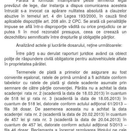
Pârâta a formulat întâmpinare peste termenul legal
prevăzut de lege, dar instanţa a dispus comunicarea acesteia
întrucât s-a invocat ca apărare nulitatea absolută a clauzelor
abuzive în temeiul art. 4 din Legea 193/2000, în cauză fiind
aplicabile dispoziţiile art. 208 alin. 2 CPC. Se arată că penalităţile
impuse se află într-o disproporţie vădită cu orice prejudiciu ce ar
putea fi în mod rezonabil presupus, ceea ce creează un
dezechilibru semnificativ între drepturile şi obligaţiile părţilor.
Analizând actele şi lucrările dosarului, reţine următoarele:
Între părţi s-au derulat raporturi juridice având ca obiect
poliţe de răspundere civilă obligatorie pentru autovehiculele aflate
în proprietatea pârâtei.
Termenele de plată a primelor de asigurare au fost
convenite eşalonat, ratele de primă urmând a fi achitate conform
tabelelor cu ratele de plată şi datele scadente asumate prin
semnare de către părţile convenţiei. Pârâta nu a achitat la data
scadenţei rata nr. 2 (scadentă la data de 18.03.2013) în cuantum
de 518 lei şi rata nr. 3 (scadentă la data de 18.05.2013) în
cuantum de 518 lei, datorate conform actului adiţional 61/2013 –
fila 38 dosar. De asemenea aceasta nu a achitat la data
scadenţei rata nr. 2 (scadentă la data de 20.02.2013) în cuantum
de 457 lei şi rata nr. 3 (scadentă la data de 20.04.2013) în
cuantum de 457 lei, datorate conform actului adiţional 5/2013 –
fila 46 dosar. Reclamanta a încercat rezolvarea litigiului pe cale