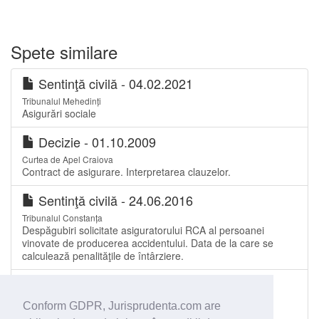
Spete similare
Sentinţă civilă - 04.02.2021
Tribunalul Mehedinți
Asigurări sociale
Decizie - 01.10.2009
Curtea de Apel Craiova
Contract de asigurare. Interpretarea clauzelor.
Sentinţă civilă - 24.06.2016
Tribunalul Constanța
Despăgubiri solicitate asiguratorului RCA al persoanei
vinovate de producerea accidentului. Data de la care se
calculează penalităţile de întârziere.
Decizie - 11.10.2016
Tribunalul Dâmbovița
Conform GDPR, Jurisprudenta.com are
Calitatea procesuală a unităților administrati-teritoriale