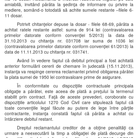
amiabilă, invitând pârâta la şedinţa de informare cu privire la
mediere, somând-o totodată să achite sumele restante –filele 6-
11 dosar.
Potrivit chitanţelor depuse la dosar - filele 68-69, pârâta a
achitat ratele restante astfel: suma de 914 lei (contravaloarea
primelor datorate conform convenţiei 5/2013) la data de
31.10.2013 cu chitanţa nr. 031708 iar suma de 1036 lei
(contravaloarea primelor datorate conform convenţiei 61/2013) la
data de 11.11.2013 cu chitanţa nr. 031741.
Având în vedere faptul că debitul principal a fost achitată
anterior formulării cererii de chemare în judecată (15.11.2013),
instanţa va respinge cererea reclamantei privind obligarea pârâtei
la plata sumei de 1950 lei contravaloare prime de asigurare.
În conformitate cu dispoziţiile contractuale principala
obligaţie a pârâtei, este aceea de plată a preţului la termenul
stabilit prin contract. Faţă de aceste prevederi, coroborate cu
dispoziţiile articolului 1270 Cod Civil care stipulează faptul că
toate convenţiile legal făcute au putere de lege între părţile
contractante, instanţa constată faptul că pârâta a achitat cu
întârziere debitul restant.
Dreptul reclamantului creditor de a obţine penalităţi ca
urmare a neexecutării la timp a obligaţiei de plată decurge din