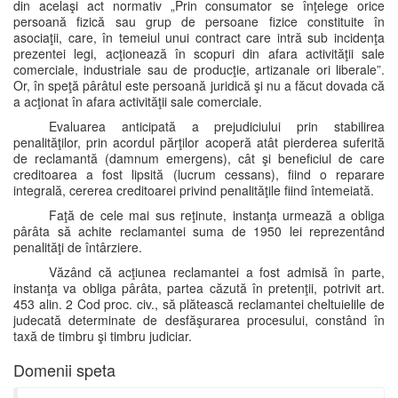
din acelaşi act normativ „Prin consumator se înţelege orice
persoană fizică sau grup de persoane fizice constituite în
asociaţii, care, în temeiul unui contract care intră sub incidenţa
prezentei legi, acţionează în scopuri din afara activităţii sale
comerciale, industriale sau de producţie, artizanale ori liberale”.
Or, în speţă pârâtul este persoană juridică şi nu a făcut dovada că
a acţionat în afara activităţii sale comerciale.
Evaluarea anticipată a prejudiciului prin stabilirea
penalităţilor, prin acordul părţilor acoperă atât pierderea suferită
de reclamantă (damnum emergens), cât şi beneficiul de care
creditoarea a fost lipsită (lucrum cessans), fiind o reparare
integrală, cererea creditoarei privind penalităţile fiind întemeiată.
Faţă de cele mai sus reţinute, instanţa urmează a obliga
pârâta să achite reclamantei suma de 1950 lei reprezentând
penalităţi de întârziere.
Văzând că acţiunea reclamantei a fost admisă în parte,
instanţa va obliga pârâta, partea căzută în pretenţii, potrivit art.
453 alin. 2 Cod proc. civ., să plătească reclamantei cheltuielile de
judecată determinate de desfăşurarea procesului, constând în
taxă de timbru şi timbru judiciar.
Domenii speta