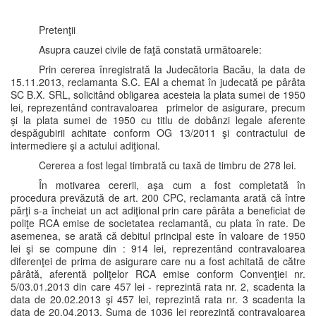
Pretenţii
Asupra cauzei civile de faţă constată următoarele:
Prin cererea înregistrată la Judecătoria Bacău, la data de
15.11.2013, reclamanta S.C. EAI a chemat în judecată pe pârâta
SC B.X. SRL, solicitând obligarea acesteia la plata sumei de 1950
lei, reprezentând contravaloarea primelor de asigurare, precum
şi la plata sumei de 1950 cu titlu de dobânzi legale aferente
despăgubirii achitate conform OG 13/2011 şi contractului de
intermediere şi a actului adiţional.
Cererea a fost legal timbrată cu taxă de timbru de 278 lei.
În motivarea cererii, aşa cum a fost completată în
procedura prevăzută de art. 200 CPC, reclamanta arată că între
părţi s-a încheiat un act adiţional prin care pârâta a beneficiat de
poliţe RCA emise de societatea reclamantă, cu plata în rate. De
asemenea, se arată că debitul principal este în valoare de 1950
lei şi se compune din : 914 lei, reprezentând contravaloarea
diferenţei de prima de asigurare care nu a fost achitată de către
pârâtă, aferentă poliţelor RCA emise conform Convenţiei nr.
5/03.01.2013 din care 457 lei - reprezintă rata nr. 2, scadenta la
data de 20.02.2013 şi 457 lei, reprezintă rata nr. 3 scadenta la
data de 20.04.2013. Suma de 1036 lei reprezintă contravaloarea