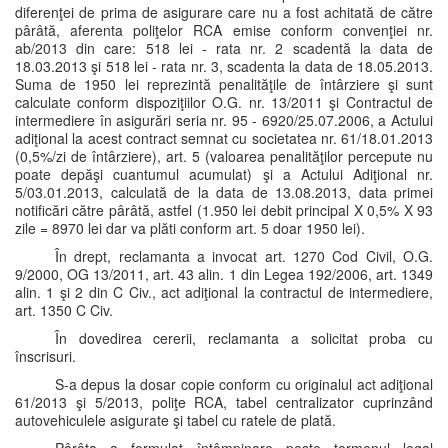
diferenţei de prima de asigurare care nu a fost achitată de către
pârâtă, aferenta poliţelor RCA emise conform convenţiei nr.
ab/2013 din care: 518 lei - rata nr. 2 scadentă la data de
18.03.2013 şi 518 lei - rata nr. 3, scadenta la data de 18.05.2013.
Suma de 1950 lei reprezintă penalităţile de întârziere şi sunt
calculate conform dispoziţiilor O.G. nr. 13/2011 şi Contractul de
intermediere în asigurări seria nr. 95 - 6920/25.07.2006, a Actului
adiţional la acest contract semnat cu societatea nr. 61/18.01.2013
(0,5%/zi de întârziere), art. 5 (valoarea penalităţilor percepute nu
poate depăşi cuantumul acumulat) şi a Actului Adiţional nr.
5/03.01.2013, calculată de la data de 13.08.2013, data primei
notificări către pârâtă, astfel (1.950 lei debit principal X 0,5% X 93
zile = 8970 lei dar va plăti conform art. 5 doar 1950 lei).
În drept, reclamanta a invocat art. 1270 Cod Civil, O.G.
9/2000, OG 13/2011, art. 43 alin. 1 din Legea 192/2006, art. 1349
alin. 1 şi 2 din C Civ., act adiţional la contractul de intermediere,
art. 1350 C Civ.
În dovedirea cererii, reclamanta a solicitat proba cu
înscrisuri.
S-a depus la dosar copie conform cu originalul act adiţional
61/2013 şi 5/2013, poliţe RCA, tabel centralizator cuprinzând
autovehiculele asigurate şi tabel cu ratele de plată.