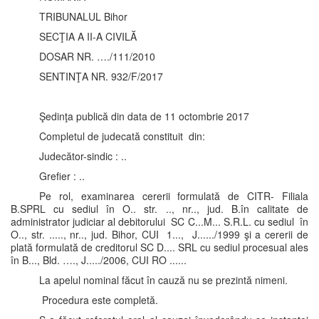
TRIBUNALUL Bihor
SECŢIA A II-A CIVILĂ
DOSAR NR. …./111/2010
SENTINŢA NR. 932/F/2017
Şedinţa publică din data de 11 octombrie 2017
Completul de judecată constituit din:
Judecător-sindic : ..
Grefier : ..
Pe rol, examinarea cererii formulată de CITR- Filiala
B.SPRL cu sediul în O.. str. .., nr.., jud. B.în calitate de
administrator judiciar al debitorului SC C...M... S.R.L. cu sediul în
O.., str. ....., nr.., jud. Bihor, CUI 1..., J....../1999 şi a cererii de
plată formulată de creditorul SC D.... SRL cu sediul procesual ales
în B..., Bld. …., J...../2006, CUI RO ......
La apelul nominal făcut în cauză nu se prezintă nimeni.
Procedura este completă.