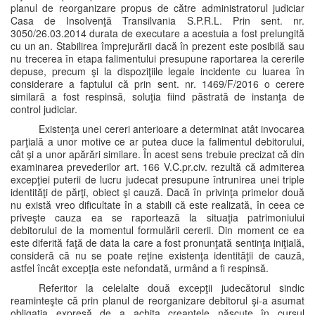
planul de reorganizare propus de către administratorul judiciar
Casa de Insolvenţă Transilvania S.P.R.L. Prin sent. nr.
3050/26.03.2014 durata de executare a acestuia a fost prelungită
cu un an. Stabilirea împrejurării dacă în prezent este posibilă sau
nu trecerea în etapa falimentului presupune raportarea la cererile
depuse, precum şi la dispoziţiile legale incidente cu luarea în
considerare a faptului că prin sent. nr. 1469/F/2016 o cerere
similară a fost respinsă, soluţia fiind păstrată de instanţa de
control judiciar.
Existenţa unei cereri anterioare a determinat atât invocarea
parţială a unor motive ce ar putea duce la falimentul debitorului,
cât şi a unor apărări similare. În acest sens trebuie precizat că din
examinarea prevederilor art. 166 V.C.pr.civ. rezultă că admiterea
excepţiei puterii de lucru judecat presupune întrunirea unei triple
identităţi de părţi, obiect şi cauză. Dacă în privinţa primelor două
nu există vreo dificultate în a stabili că este realizată, în ceea ce
priveşte cauza ea se raportează la situaţia patrimoniului
debitorului de la momentul formulării cererii. Din moment ce ea
este diferită faţă de data la care a fost pronunţată sentinţa iniţială,
consideră că nu se poate reţine existenţa identităţii de cauză,
astfel încât excepţia este nefondată, urmând a fi respinsă.
Referitor la celelalte două excepţii judecătorul sindic
reaminteşte că prin planul de reorganizare debitorul şi-a asumat
obligaţia expresă de a achita creanţele născute în cursul