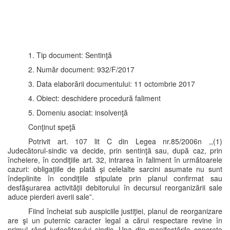
1. Tip document: Sentinţă
2. Număr document: 932/F/2017
3. Data elaborării documentului: 11 octombrie 2017
4. Obiect: deschidere procedură faliment
5. Domeniu asociat: insolvenţă
Conţinut speţă
Potrivit art. 107 lit C din Legea nr.85/2006n ,,(1)
Judecătorul-sindic va decide, prin sentinţă sau, după caz, prin
încheiere, în condiţiile art. 32, intrarea în faliment în următoarele
cazuri: obligaţiile de plată şi celelalte sarcini asumate nu sunt
îndeplinite în condiţiile stipulate prin planul confirmat sau
desfăşurarea activităţii debitorului în decursul reorganizării sale
aduce pierderi averii sale”.
Fiind încheiat sub auspiciile justiţiei, planul de reorganizare
are şi un puternic caracter legal a cărui respectare revine în
primul rând judecătorului sindic. Una din manifestările concrete