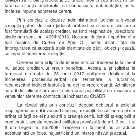
fără ca situaţia debitorului să cunoască o îmbunătăţire, astfel
încât se impune admiterea cererii.
Prin concluziile depuse administratorul judiciar a invocat
excepţia puterii de lucru judecat arătând că o cerere similară a
fost formulată de acelaşi creditor, ea fiind respinsă de judecătorul
sindic prin sent. nr. 1469/F/2016. Recursul declarat împotriva ei a
fost respins de Curtea de Apel O.., astfel încât, faţă de
împrejurarea că subzistă tripla identitate de părţi, obiect şi cauză,
se impune admiterea excepţiei.
Cererea este şi lipită de interes întrucât trecerea la faliment
nu aduce creditorului vreun beneficiu. Acesta a şi solicitat la
termenul din data de 28 iunie 2017 obligarea debitorului la
încheierea procesului-verbal de terminare a lucrărilor,
recunoscând indirect faptul că nu deţine vreo creanţă. Admiterea
cererii de faliment ar duce la pierderea posibilităţii de încasare a
veniturilor aferente contractului încheiat cu CNADR.
La rândul său prin concluzii depuse debitorul a solicitat
respingerea cererii invocând aceleaşi excepţii. În susţinerea ei s-a
arătat că faţă de el nu există o creanţă certă, lichidă şi exigibilă a
creditorului, acesta neavând calitatea prevăzută de art. 3 pct. 1 şi
6 din Legea nr. 85/2006. Trecerea în faliment nu ar aduce
acestuia nici un folos, nejustificând un interes năsvut şi actual.