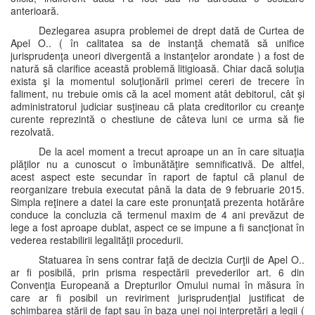
anterioară.
Dezlegarea asupra problemei de drept dată de Curtea de
Apel O.. ( în calitatea sa de instanţă chemată să unifice
jurisprudenţa uneori divergentă a instanţelor arondate ) a fost de
natură să clarifice această problemă litigioasă. Chiar dacă soluţia
exista şi la momentul soluţionării primei cereri de trecere în
faliment, nu trebuie omis că la acel moment atât debitorul, cât şi
administratorul judiciar susţineau că plata creditorilor cu creanţe
curente reprezintă o chestiune de câteva luni ce urma să fie
rezolvată.
De la acel moment a trecut aproape un an în care situaţia
plăţilor nu a cunoscut o îmbunătăţire semnificativă. De altfel,
acest aspect este secundar în raport de faptul că planul de
reorganizare trebuia executat până la data de 9 februarie 2015.
Simpla reţinere a datei la care este pronunţată prezenta hotărâre
conduce la concluzia că termenul maxim de 4 ani prevăzut de
lege a fost aproape dublat, aspect ce se impune a fi sancţionat în
vederea restabilirii legalităţii procedurii.
Statuarea în sens contrar faţă de decizia Curţii de Apel O..
ar fi posibilă, prin prisma respectării prevederilor art. 6 din
Convenţia Europeană a Drepturilor Omului numai în măsura în
care ar fi posibil un reviriment jurisprudenţial justificat de
schimbarea stării de fapt sau în baza unei noi interpretări a legii (