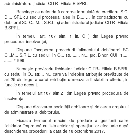
administratorul judiciar CITR- Filiala B.SPRL.
Respinge ca nefondată cererea formulată de creditorul S.C.
D.... SRL cu sediul procesual ales în B..., … în contradictoriu cu
debitorul SC C...M... S.R.L. şi administratorul judiciar CITR- Filiala
B.SPRL.
În temeiul art. 107 alin. 1 lit. C ) din Legea privind
procedura insolvenţei,
Dispune începerea procedurii falimentului debitoarei SC
C...M... S.R.L. cu sediul în O.., str. ....., nr.., jud. Bihor, CUI 1...,
J....../1999.
Numeşte provizoriu lichidator judiciar CITR- Filiala B.SPRL
cu sediul în O.. str. .. nr.. care va îndeplini atribuţiile prevăzute de
art.25 din lege, a carui retribuţie urmează a fi stabilita ulterior, in
funcţie de decont.
În temeiul art.107 alin.2 din Legea privind procedura de
insolvenţă,
Dispune dizolvarea societăţii debitoare şi ridicarea dreptului
de administrare al debitorului.
Fixează termenul maxim de predare a gestiunii către
lichidator, împreună cu lista actelor şi operaţiunilor efectuate după
deschiderea procedurii la data de 18 octombrie 2017.