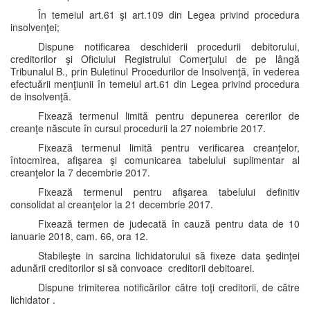
În temeiul art.61 şi art.109 din Legea privind procedura
insolvenţei;
Dispune notificarea deschiderii procedurii debitorului,
creditorilor şi Oficiului Registrului Comerţului de pe lângă
Tribunalul B., prin Buletinul Procedurilor de Insolvenţă, în vederea
efectuării menţiunii în temeiul art.61 din Legea privind procedura
de insolvenţă.
Fixează termenul limită pentru depunerea cererilor de
creanţe născute în cursul procedurii la 27 noiembrie 2017.
Fixează termenul limită pentru verificarea creanţelor,
întocmirea, afişarea şi comunicarea tabelului suplimentar al
creanţelor la 7 decembrie 2017.
Fixează termenul pentru afişarea tabelului definitiv
consolidat al creanţelor la 21 decembrie 2017.
Fixează termen de judecată în cauză pentru data de 10
ianuarie 2018, cam. 66, ora 12.
Stabileşte in sarcina lichidatorului să fixeze data şedinţei
adunării creditorilor si să convoace creditorii debitoarei.
Dispune trimiterea notificărilor către toţi creditorii, de către
lichidator .