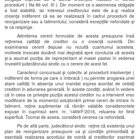
procedurii ( fila 86 vol. III ). Din moment ce o asemenea obligaţie
a fost stabilită, iar interesul creditorului este de a-şi realiza
creanţa indiferent că ea se realizează în cadrul procedurii de
reorganizare sau a falimentului, consideră excepţiile nefondate şi
le ca respinge.
Admiterea cererii formulate de acesta presupune însă
reţinerea calităţii de creditor cu o creanţă curentă. Din
examinarea cererii depuse nu rezultă cuantumul acesteia,
motivele invocate ducând mai degrabă spre concluzia că acesta
şi-a asumat poziţia de reprezentant al masei pasive în vederea
învestirii judecătorului sindic cu o cerere de acest fel.
Caracterul concursual şi colectiv al procedurii insolvenţei (
indiferent de forma pe care o îmbracă ) nu permite arogarea unei
atare calităţi în absenţa unui mandat expres acordat de ceilalţi
creditori în adunarea generală. În aceste condiţii, având în vedere
că în ceea ce priveşte poziţia acestui creditor nu a intervenit vreo
modificare de la momentul soluţionării primei cereri de intrare în
faliment, reţine suplimentar că rămân valabile considerentele
expuse în cuprinsul sent. nr. 1469/F/2016, reluarea lor fiind
superfluă. Tocmai de aceea, consideră cererea ca nefondată.
Pe de altă parte, judecătorul sindic reţine că existenţa unui
plan de reorganizare presupune ca şi condiţie primordială şi
esenţială realizarea acordului de voinţă al creditorilor exprimat