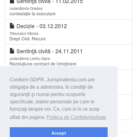
Sentinţă civilă - 11.02.2015
Judecătoria Oradea
contestaţie la executare
Decizie - 03.12.2012
Tribunalul Vâlcea
Drept Civil. Recurs
Sentinţă civilă - 24.11.2011
Judecătoria Lehliu-Gara
Rezoluţiune contract de întreţinere
Hotărâre - 09.01.2012
Conform GDPR, Jurisprudenta.com are
Judecătoria Calafat
obligaţia de a administra, în condiţii de
SENTINTA CIVILĂ Nr. 2
siguranţă şi numai pentru scopurile
Hotărâre - 30.01.2018
specificate, datele personale pe care le
Judecătoria Ineu
furnizaţi despre voi. Ce, cum si in ce scop
Reziliere contract, evacuare
aflati din pagina
Politica de Confidentialitate
Accept