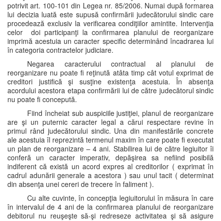
potrivit art. 100-101 din Legea nr. 85/2006. Numai după formarea
lui decizia luată este supusă confirmării judecătorului sindic care
procedează exclusiv la verificarea condiţiilor amintite. Intervenţia
celor doi participanţi la confirmarea planului de reorganizare
imprimă acestuia un caracter specific determinând încadrarea lui
în categoria contractelor judiciare.
Negarea caracterului contractual al planului de
reorganizare nu poate fi reţinută atâta timp cât votul exprimat de
creditori justifică şi susţine existenţa acestuia. În absenţa
acordului acestora etapa confirmării lui de către judecătorul sindic
nu poate fi concepută.
Fiind încheiat sub auspiciile justiţiei, planul de reorganizare
are şi un puternic caracter legal a cărui respectare revine în
primul rând judecătorului sindic. Una din manifestările concrete
ale acestuia îl reprezintă termenul maxim în care poate fi executat
un plan de reorganizare – 4 ani. Stabilirea lui de către legiuitor îi
conferă un caracter imperativ, depăşirea sa nefiind posibilă
indiferent că există un acord expres al creditorilor ( exprimat în
cadrul adunării generale a acestora ) sau unul tacit ( determinat
din absenţa unei cereri de trecere în faliment ).
Cu alte cuvinte, în concepţia legiuitorului în măsura în care
în intervalul de 4 ani de la confirmarea planului de reorganizare
debitorul nu reuşeşte să-şi redreseze activitatea şi să asigure