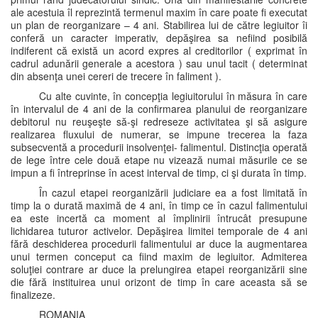
ale acestuia îl reprezintă termenul maxim în care poate fi executat
un plan de reorganizare – 4 ani. Stabilirea lui de către legiuitor îi
conferă un caracter imperativ, depăşirea sa nefiind posibilă
indiferent că există un acord expres al creditorilor ( exprimat în
cadrul adunării generale a acestora ) sau unul tacit ( determinat
din absenţa unei cereri de trecere în faliment ).
Cu alte cuvinte, în concepţia legiuitorului în măsura în care
în intervalul de 4 ani de la confirmarea planului de reorganizare
debitorul nu reuşeşte să-şi redreseze activitatea şi să asigure
realizarea fluxului de numerar, se impune trecerea la faza
subsecventă a procedurii insolvenţei- falimentul. Distincţia operată
de lege între cele două etape nu vizează numai măsurile ce se
impun a fi întreprinse în acest interval de timp, ci şi durata în timp.
În cazul etapei reorganizării judiciare ea a fost limitată în
timp la o durată maximă de 4 ani, în timp ce în cazul falimentului
ea este incertă ca moment al împlinirii întrucât presupune
lichidarea tuturor activelor. Depăşirea limitei temporale de 4 ani
fără deschiderea procedurii falimentului ar duce la augmentarea
unui termen conceput ca fiind maxim de legiuitor. Admiterea
soluţiei contrare ar duce la prelungirea etapei reorganizării sine
die fără instituirea unui orizont de timp în care aceasta să se
finalizeze.
ROMANIA