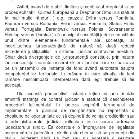
Astfel, având de stabilit limitele şi conţinutul dreptului la un
proces echitabil, Curtea Europeană a Drepturilor Omului a statuat
în mai multe rânduri ( e.g. cauzele Driha versus România,
Păduraru versus România, Beian versus România, Statos Pintio
versus Portugalia, Baranowski versus Polonia, Sovtransanto
Holding versus Ucraina ) că principiul securităţii juridice constituie
unul dintre elementele fundamentale ale societăţii, iar
incertitudinea jurisprudenţială de natură să ducă reducă
încrederea justiţiabililor în sistemul judiciar contravine acestuia.
Chiar dacă divergenţele de jurisprudenţă constituie, prin natura
lor, consecinţa inerentă oricărui sistem judiciar care se bazează
pe un ansamblu de instanţe de fond având autoritate asupra
competenţei lor teritoriale, în măsura în care situaţia de fapt
rămâne neschimbată, interpretarea dată legii trebuie să fie
aceeaşi.
Din această perspectivă instanţa reţine că prin decizia
amintită instanţa de control judiciar a statuat că deschiderea
procedurii falimentului în ipoteza expirării termenului de
implementare a planului de reorganizare nu reprezintă o
chestiune de oportunitate ce să depindă de voinţa creditorilor sau
a administratorului judiciar reflectată într-o cerere adresată
judecătorului sindic. Ea constituie o împrejurare de legalitate
asupra căreia judecătorul sindic este chemat să se pronunţe din
oficiu, indiferent dacă i-a fost sau nu adresată o sesizare