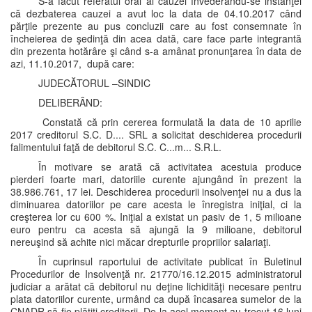
S-a făcut referatul oral al cauzei învederându-se instanţei
că dezbaterea cauzei a avut loc la data de 04.10.2017 când
părţile prezente au pus concluzii care au fost consemnate în
încheierea de şedinţă din acea dată, care face parte integrantă
din prezenta hotărâre şi când s-a amânat pronunţarea în data de
azi, 11.10.2017, după care:
JUDECĂTORUL –SINDIC
DELIBERÂND:
Constată că prin cererea formulată la data de 10 aprilie
2017 creditorul S.C. D.... SRL a solicitat deschiderea procedurii
falimentului faţă de debitorul S.C. C...m... S.R.L.
În motivare se arată că activitatea acestuia produce
pierderi foarte mari, datoriile curente ajungând în prezent la
38.986.761, 17 lei. Deschiderea procedurii insolvenţei nu a dus la
diminuarea datoriilor pe care acesta le înregistra iniţial, ci la
creşterea lor cu 600 %. Iniţial a existat un pasiv de 1, 5 milioane
euro pentru ca acesta să ajungă la 9 milioane, debitorul
nereuşind să achite nici măcar drepturile propriilor salariaţi.
În cuprinsul raportului de activitate publicat în Buletinul
Procedurilor de Insolvenţă nr. 21770/16.12.2015 administratorul
judiciar a arătat că debitorul nu deţine lichidităţi necesare pentru
plata datoriilor curente, urmând ca după încasarea sumelor de la
CNADR să fie plătiţi creditorii. De la acel moment au trecut 16 luni