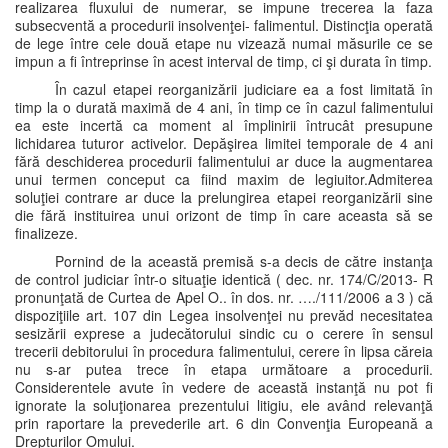
realizarea fluxului de numerar, se impune trecerea la faza
subsecventă a procedurii insolvenţei- falimentul. Distincţia operată
de lege între cele două etape nu vizează numai măsurile ce se
impun a fi întreprinse în acest interval de timp, ci şi durata în timp.
În cazul etapei reorganizării judiciare ea a fost limitată în
timp la o durată maximă de 4 ani, în timp ce în cazul falimentului
ea este incertă ca moment al împlinirii întrucât presupune
lichidarea tuturor activelor. Depăşirea limitei temporale de 4 ani
fără deschiderea procedurii falimentului ar duce la augmentarea
unui termen conceput ca fiind maxim de legiuitor.Admiterea
soluţiei contrare ar duce la prelungirea etapei reorganizării sine
die fără instituirea unui orizont de timp în care aceasta să se
finalizeze.
Pornind de la această premisă s-a decis de către instanţa
de control judiciar într-o situaţie identică ( dec. nr. 174/C/2013- R
pronunţată de Curtea de Apel O.. în dos. nr. …./111/2006 a 3 ) că
dispoziţiile art. 107 din Legea insolvenţei nu prevăd necesitatea
sesizării exprese a judecătorului sindic cu o cerere în sensul
trecerii debitorului în procedura falimentului, cerere în lipsa căreia
nu s-ar putea trece în etapa următoare a procedurii.
Considerentele avute în vedere de această instanţă nu pot fi
ignorate la soluţionarea prezentului litigiu, ele având relevanţă
prin raportare la prevederile art. 6 din Convenţia Europeană a
Drepturilor Omului.