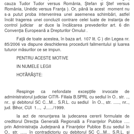
cauza Tudor Tudor versus România, Ştefan şi Ştef versus
România, Unédic versus Franţa ). Or, până la acest moment nu
s-a putut proba intervenirea unei asemenea schimbări, astfel
încât tragerea unei concluzii contrare celei luate de instanţa de
control judiciar ar duce la încălcarea prevederilor art. 6 din
Convenţia Europeană a Drepturilor Omului .
Faţă de toate acestea, în baza art. 107 lit. C ) din Legea nr.
85/2006 va dispune deschiderea procedurii falimentului şi luarea
tuturor măsurilor ce se impun.
PENTRU ACESTE MOTIVE
IN NUMELE LEGII
HOTĂRĂŞTE:
Respinge ca nefondate excepţiile invocate de
administratorul judiciar CITR- Filiala B.SPRL cu sediul în O.. str. ..,
nr.. şi debitorul SC C...M... S.R.L. cu sediul în O.., str. ....., nr..,
jud. Bihor, CUI 1..., J....../1999.
Ia act de renunţarea la judecarea cererii formulate de
creditorul Direcţia Generală Regională a Finanţelor Publice ….
prin Administraţia Judeţeană a Finanţelor Publice B.cu sediul în
O.. str. ….. în contradictoriu cu debitorul SC C...M... S.R.L. şi