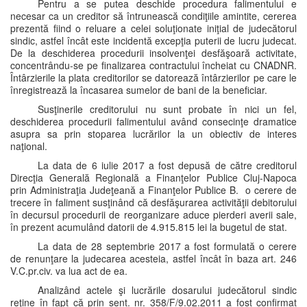
Pentru a se putea deschide procedura falimentului e
necesar ca un creditor să întrunească condiţiile amintite, cererea
prezentă fiind o reluare a celei soluţionate iniţial de judecătorul
sindic, astfel încât este incidentă excepţia puterii de lucru judecat.
De la deschiderea procedurii insolvenţei desfăşoară activitate,
concentrându-se pe finalizarea contractului încheiat cu CNADNR.
Întârzierile la plata creditorilor se datorează întârzierilor pe care le
înregistrează la încasarea sumelor de bani de la beneficiar.
Susţinerile creditorului nu sunt probate în nici un fel,
deschiderea procedurii falimentului având consecinţe dramatice
asupra sa prin stoparea lucrărilor la un obiectiv de interes
naţional.
La data de 6 iulie 2017 a fost depusă de către creditorul
Direcţia Generală Regională a Finanţelor Publice Cluj-Napoca
prin Administraţia Judeţeană a Finanţelor Publice B. o cerere de
trecere în faliment susţinând că desfăşurarea activităţii debitorului
în decursul procedurii de reorganizare aduce pierderi averii sale,
în prezent acumulând datorii de 4.915.815 lei la bugetul de stat.
La data de 28 septembrie 2017 a fost formulată o cerere
de renunţare la judecarea acesteia, astfel încât în baza art. 246
V.C.pr.civ. va lua act de ea.
Analizând actele şi lucrările dosarului judecătorul sindic
reţine în fapt că prin sent. nr. 358/F/9.02.2011 a fost confirmat