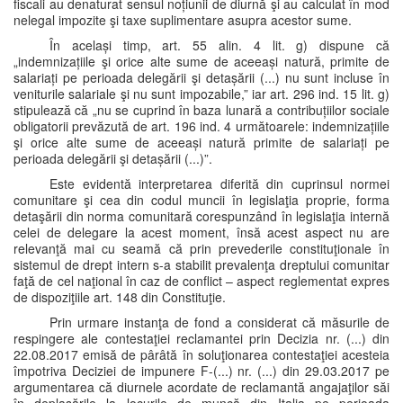
fiscali au denaturat sensul noțiunii de diurnă şi au calculat în mod
nelegal impozite şi taxe suplimentare asupra acestor sume.
În același timp, art. 55 alin. 4 lit. g) dispune că
„indemnizațiile şi orice alte sume de aceeași natură, primite de
salariați pe perioada delegării şi detașării (...) nu sunt incluse în
veniturile salariale şi nu sunt impozabile,” iar art. 296 ind. 15 lit. g)
stipulează că „nu se cuprind în baza lunară a contribuțiilor sociale
obligatorii prevăzută de art. 196 ind. 4 următoarele: indemnizațiile
şi orice alte sume de aceeași natură primite de salariați pe
perioada delegării şi detașării (...)”.
Este evidentă interpretarea diferită din cuprinsul normei
comunitare şi cea din codul muncii în legislaţia proprie, forma
detaşării din norma comunitară corespunzând în legislaţia internă
celei de delegare la acest moment, însă acest aspect nu are
relevanţă mai cu seamă că prin prevederile constituţionale în
sistemul de drept intern s-a stabilit prevalenţa dreptului comunitar
faţă de cel naţional în caz de conflict – aspect reglementat expres
de dispoziţiile art. 148 din Constituţie.
Prin urmare instanţa de fond a considerat că măsurile de
respingere ale contestaţiei reclamantei prin Decizia nr. (...) din
22.08.2017 emisă de pârâtă în soluţionarea contestaţiei acesteia
împotriva Deciziei de impunere F-(...) nr. (...) din 29.03.2017 pe
argumentarea că diurnele acordate de reclamantă angajaţilor săi