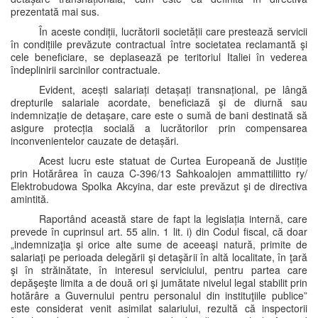
prezentată mai sus.
În aceste condiții, lucrătorii societății care prestează servicii
în condițiile prevăzute contractual între societatea reclamantă şi
cele beneficiare, se deplasează pe teritoriul Italiei în vederea
îndeplinirii sarcinilor contractuale.
Evident, acești salariați detașați transnațional, pe lângă
drepturile salariale acordate, beneficiază şi de diurnă sau
indemnizație de detașare, care este o sumă de bani destinată să
asigure protecția socială a lucrătorilor prin compensarea
inconvenientelor cauzate de detașări.
Acest lucru este statuat de Curtea Europeană de Justiție
prin Hotărârea în cauza C-396/13 Sahkoalojen ammattiliitto ry/
Elektrobudowa Spolka Akcyina, dar este prevăzut şi de directiva
amintită.
Raportând această stare de fapt la legislația internă, care
prevede în cuprinsul art. 55 alin. 1 lit. i) din Codul fiscal, că doar
„indemnizaţia şi orice alte sume de aceeaşi natură, primite de
salariaţi pe perioada delegării şi detaşării în altă localitate, în ţară
şi în străinătate, în interesul serviciului, pentru partea care
depăşeşte limita a de două ori şi jumătate nivelul legal stabilit prin
hotărâre a Guvernului pentru personalul din instituţiile publice”
este considerat venit asimilat salariului, rezultă că inspectorii