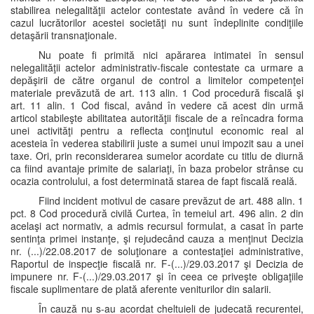
stabilirea nelegalităţii actelor contestate având în vedere că în
cazul lucrătorilor acestei societăţi nu sunt îndeplinite condiţiile
detaşării transnaţionale.
Nu poate fi primită nici apărarea intimatei în sensul
nelegalităţii actelor administrativ-fiscale contestate ca urmare a
depăşirii de către organul de control a limitelor competenţei
materiale prevăzută de art. 113 alin. 1 Cod procedură fiscală şi
art. 11 alin. 1 Cod fiscal, având în vedere că acest din urmă
articol stabileşte abilitatea autorităţii fiscale de a reîncadra forma
unei activităţi pentru a reflecta conţinutul economic real al
acesteia în vederea stabilirii juste a sumei unui impozit sau a unei
taxe. Ori, prin reconsiderarea sumelor acordate cu titlu de diurnă
ca fiind avantaje primite de salariaţi, în baza probelor strânse cu
ocazia controlului, a fost determinată starea de fapt fiscală reală.
Fiind incident motivul de casare prevăzut de art. 488 alin. 1
pct. 8 Cod procedură civilă Curtea, în temeiul art. 496 alin. 2 din
acelaşi act normativ, a admis recursul formulat, a casat în parte
sentinţa primei instanţe, şi rejudecând cauza a menţinut Decizia
nr. (...)/22.08.2017 de soluţionare a contestaţiei administrative,
Raportul de inspecţie fiscală nr. F-(...)/29.03.2017 şi Decizia de
impunere nr. F-(...)/29.03.2017 şi în ceea ce priveşte obligaţiile
fiscale suplimentare de plată aferente veniturilor din salarii.
În cauză nu s-au acordat cheltuieli de judecată recurentei,