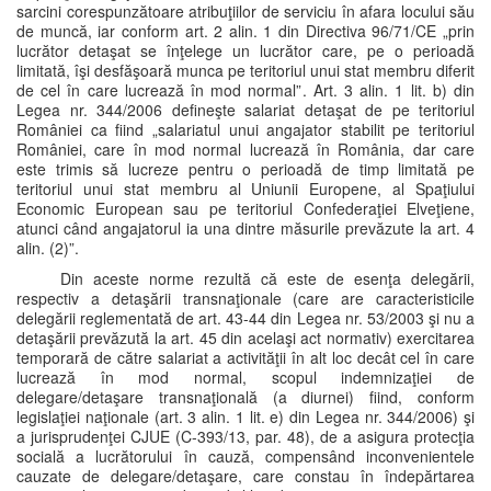
sarcini corespunzătoare atribuţiilor de serviciu în afara locului său
de muncă, iar conform art. 2 alin. 1 din Directiva 96/71/CE „prin
lucrător detaşat se înţelege un lucrător care, pe o perioadă
limitată, îşi desfăşoară munca pe teritoriul unui stat membru diferit
de cel în care lucrează în mod normal”. Art. 3 alin. 1 lit. b) din
Legea nr. 344/2006 defineşte salariat detaşat de pe teritoriul
României ca fiind „salariatul unui angajator stabilit pe teritoriul
României, care în mod normal lucrează în România, dar care
este trimis să lucreze pentru o perioadă de timp limitată pe
teritoriul unui stat membru al Uniunii Europene, al Spaţiului
Economic European sau pe teritoriul Confederaţiei Elveţiene,
atunci când angajatorul ia una dintre măsurile prevăzute la art. 4
alin. (2)”.
Din aceste norme rezultă că este de esenţa delegării,
respectiv a detaşării transnaţionale (care are caracteristicile
delegării reglementată de art. 43-44 din Legea nr. 53/2003 şi nu a
detaşării prevăzută la art. 45 din acelaşi act normativ) exercitarea
temporară de către salariat a activităţii în alt loc decât cel în care
lucrează în mod normal, scopul indemnizaţiei de
delegare/detaşare transnaţională (a diurnei) fiind, conform
legislaţiei naţionale (art. 3 alin. 1 lit. e) din Legea nr. 344/2006) şi
a jurisprudenţei CJUE (C-393/13, par. 48), de a asigura protecţia
socială a lucrătorului în cauză, compensând inconvenientele
cauzate de delegare/detaşare, care constau în îndepărtarea