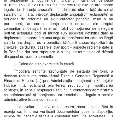
în deplasările la locurile de muncă din Italia pe perioada
01.07.2015 - 31.12.2016 au fost incorect respinse pe argumente
legate de diferenţa crescută a fondului de diurne faţă de cel al
salariilor din ţară, întrucât deplasările angajaţilor reclamantei în
perioada de referinţă au avut caracter periodic limitat şi nu
permanent, iar corespondenţa dintre noţiunea din dreptul
comunitar al detaşării este asimilabil cu noţiunea de delegare
potrivit actualului cod al muncii sub aspectul definiţiei date la
deplasarea temporară a unui angajat transfrontalier care pe lângă
salariu are dreptul de a beneficia fără a fi supus impozitării de
cheltuieli de diurnă, cazare şi transport – aspecte reglementate şi
în România dar prin raportare la o noţiune terminologică diferită
din punct de vedere semantic.
2. Calea de atac exercitată în cauză
Împotriva sentinței pronunţate de instanţa de fond, a
declarat recurs recurenta-pârâtă Direcţia Generală Regională a
Finanţelor Publice (...) prin Administraţia Judeţeană a Finanţelor
Publice (...), solicitând admiterea recursului şi modificarea
sentinţei, în sensul respingerii acţiunii în contencios administrativ
ca neîntemeiată şi menţinerea ca temeinice ai legale a actelor
administrative fiscale contestate.
În dezvoltarea motivelor de recurs, recurenta a arătat în
esenţă că, în urma verificării documentelor puse la dispoziţie,
echipa de inspecţie fiscală a constatat faptul că societatea (...)