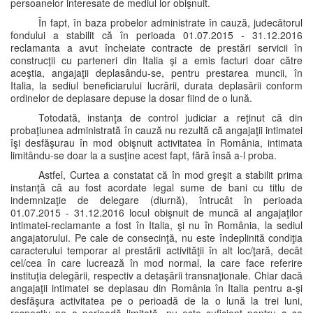
persoanelor interesate de mediul lor obişnuit.
În fapt, în baza probelor administrate în cauză, judecătorul
fondului a stabilit că în perioada 01.07.2015 - 31.12.2016
reclamanta a avut încheiate contracte de prestări servicii în
construcţii cu parteneri din Italia şi a emis facturi doar către
aceştia, angajaţii deplasându-se, pentru prestarea muncii, în
Italia, la sediul beneficiarului lucrării, durata deplasării conform
ordinelor de deplasare depuse la dosar fiind de o lună.
Totodată, instanţa de control judiciar a reţinut că din
probaţiunea administrată în cauză nu rezultă că angajaţii intimatei
îşi desfăşurau în mod obişnuit activitatea în România, intimata
limitându-se doar la a susţine acest fapt, fără însă a-l proba.
Astfel, Curtea a constatat că în mod greşit a stabilit prima
instanţă că au fost acordate legal sume de bani cu titlu de
indemnizaţie de delegare (diurnă), întrucât în perioada
01.07.2015 - 31.12.2016 locul obişnuit de muncă al angajaţilor
intimatei-reclamante a fost în Italia, şi nu în România, la sediul
angajatorului. Pe cale de consecinţă, nu este îndeplinită condiţia
caracterului temporar al prestării activităţii în alt loc/ţară, decât
cel/cea în care lucrează în mod normal, la care face referire
instituţia delegării, respectiv a detaşării transnaţionale. Chiar dacă
angajaţii intimatei se deplasau din România în Italia pentru a-şi
desfăşura activitatea pe o perioadă de la o lună la trei luni,