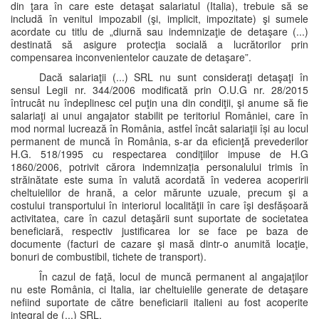
din ţara în care este detaşat salariatul (Italia), trebuie să se
includă în venitul impozabil (şi, implicit, impozitate) şi sumele
acordate cu titlu de „diurnă sau indemnizaţie de detaşare (...)
destinată să asigure protecţia socială a lucrătorilor prin
compensarea inconvenientelor cauzate de detaşare”.
Dacă salariaţii (...) SRL nu sunt consideraţi detaşaţi în
sensul Legii nr. 344/2006 modificată prin O.U.G nr. 28/2015
întrucât nu îndeplinesc cel puţin una din condiţii, şi anume să fie
salariaţi ai unui angajator stabilit pe teritoriul României, care în
mod normal lucrează în România, astfel încât salariaţii își au locul
permanent de muncă în România, s-ar da eficienţă prevederilor
H.G. 518/1995 cu respectarea condiţiilor impuse de H.G
1860/2006, potrivit cărora indemnizația personalului trimis în
străinătate este suma în valută acordată în vederea acoperirii
cheltuielilor de hrană, a celor mărunte uzuale, precum şi a
costului transportului în interiorul localităţii în care îşi desfășoară
activitatea, care în cazul detaşării sunt suportate de societatea
beneficiară, respectiv justificarea lor se face pe baza de
documente (facturi de cazare şi masă dintr-o anumită locaţie,
bonuri de combustibil, tichete de transport).
În cazul de faţă, locul de muncă permanent al angajaţilor
nu este România, ci Italia, iar cheltuielile generate de detaşare
nefiind suportate de către beneficiarii italieni au fost acoperite
integral de (...) SRL.