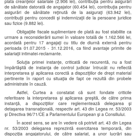
plata creanţelor salariale (2.906 lei), contribuţia pentru asigurări
de sănătate datorată de angajator (60.454 lei), contribuţia pentru
asigurări de sănătate reţinută de la asiguraţi (63.942 lei),
contribuţii pentru concedii şi indemnizaţii de la persoane juridice
sau fizice (9.882 lei).
Obligaţiile fiscale suplimentare de plată au fost stabilite ca
urmare a reconsiderării sumei în valoare totală de 1.162.566 lei,
acordată pentru 17 angajaţi cu titlu de diurnă externă pentru
perioada 01.07.2015 - 31.12.2016, ca fiind avantaje primite de
salariaţii intimatei-reclamante.
Soluţia primei instanţe, criticată de recurentă, nu a fost
împărtăşită de instanţa de control judiciar întrucât nu reflectă
interpretarea şi aplicarea corectă a dispoziţiilor de drept material
pertinente în raport cu situaţia de fapt ce rezultă din probele
administrate în cauză.
Astfel, Curtea a constatat că sunt fondate criticile
referitoare la interpretarea şi aplicarea greşită, de către prima
instanţă, a dispoziţiilor care reglementează delegarea şi
detaşarea transnaţională, respectiv art. 43 din Legea nr. 53/2003
şi Directiva 96/71/CE a Parlamentului European şi a Consiliului.
În acest sens, se are în vedere că potrivit art. 43 din Legea
nr. 53/2003 delegarea reprezintă exercitarea temporară, din
dispoziţia angajatorului, de către salariat, a unor lucrări sau