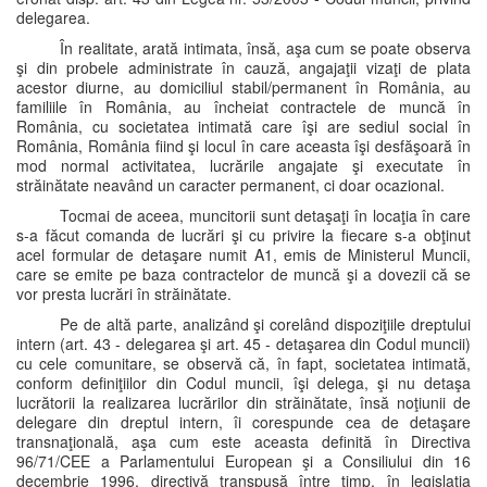
delegarea.
În realitate, arată intimata, însă, aşa cum se poate observa
şi din probele administrate în cauză, angajaţii vizaţi de plata
acestor diurne, au domiciliul stabil/permanent în România, au
familiile în România, au încheiat contractele de muncă în
România, cu societatea intimată care îşi are sediul social în
România, România fiind şi locul în care aceasta îşi desfăşoară în
mod normal activitatea, lucrările angajate şi executate în
străinătate neavând un caracter permanent, ci doar ocazional.
Tocmai de aceea, muncitorii sunt detaşaţi în locaţia în care
s-a făcut comanda de lucrări şi cu privire la fiecare s-a obţinut
acel formular de detaşare numit A1, emis de Ministerul Muncii,
care se emite pe baza contractelor de muncă şi a dovezii că se
vor presta lucrări în străinătate.
Pe de altă parte, analizând şi corelând dispoziţiile dreptului
intern (art. 43 - delegarea şi art. 45 - detaşarea din Codul muncii)
cu cele comunitare, se observă că, în fapt, societatea intimată,
conform definiţiilor din Codul muncii, îşi delega, şi nu detaşa
lucrătorii la realizarea lucrărilor din străinătate, însă noţiunii de
delegare din dreptul intern, îi corespunde cea de detaşare
transnaţională, aşa cum este aceasta definită în Directiva
96/71/CEE a Parlamentului European şi a Consiliului din 16
decembrie 1996, directivă transpusă între timp, în legislaţia