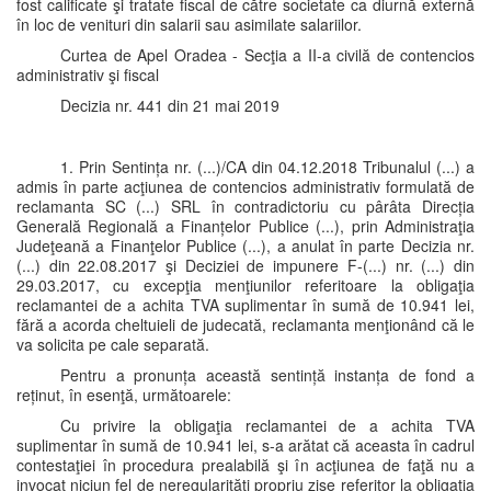
fost calificate şi tratate fiscal de către societate ca diurnă externă
în loc de venituri din salarii sau asimilate salariilor.
Curtea de Apel Oradea - Secţia a II-a civilă de contencios
administrativ şi fiscal
Decizia nr. 441 din 21 mai 2019
1. Prin Sentința nr. (...)/CA din 04.12.2018 Tribunalul (...) a
admis în parte acţiunea de contencios administrativ formulată de
reclamanta SC (...) SRL în contradictoriu cu pârâta Direcția
Generală Regională a Finanțelor Publice (...), prin Administraţia
Judeţeană a Finanţelor Publice (...), a anulat în parte Decizia nr.
(...) din 22.08.2017 şi Deciziei de impunere F-(...) nr. (...) din
29.03.2017, cu excepţia menţiunilor referitoare la obligaţia
reclamantei de a achita TVA suplimentar în sumă de 10.941 lei,
fără a acorda cheltuieli de judecată, reclamanta menţionând că le
va solicita pe cale separată.
Pentru a pronunța această sentință instanța de fond a
reținut, în esenţă, următoarele:
Cu privire la obligaţia reclamantei de a achita TVA
suplimentar în sumă de 10.941 lei, s-a arătat că aceasta în cadrul
contestaţiei în procedura prealabilă şi în acţiunea de faţă nu a
invocat niciun fel de neregularităţi propriu zise referitor la obligaţia