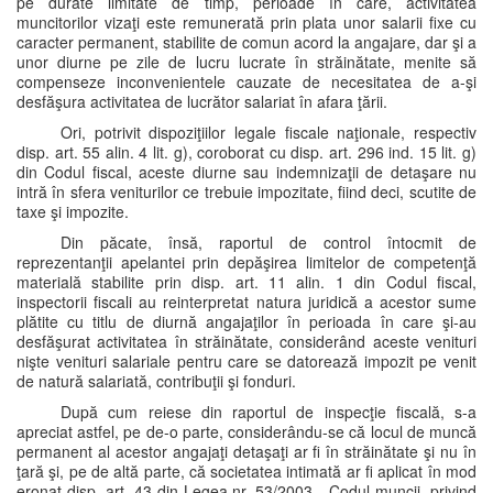
pe durate limitate de timp, perioade în care, activitatea
muncitorilor vizaţi este remunerată prin plata unor salarii fixe cu
caracter permanent, stabilite de comun acord la angajare, dar şi a
unor diurne pe zile de lucru lucrate în străinătate, menite să
compenseze inconvenientele cauzate de necesitatea de a-şi
desfăşura activitatea de lucrător salariat în afara ţării.
Ori, potrivit dispoziţiilor legale fiscale naţionale, respectiv
disp. art. 55 alin. 4 lit. g), coroborat cu disp. art. 296 ind. 15 lit. g)
din Codul fiscal, aceste diurne sau indemnizaţii de detaşare nu
intră în sfera veniturilor ce trebuie impozitate, fiind deci, scutite de
taxe şi impozite.
Din păcate, însă, raportul de control întocmit de
reprezentanţii apelantei prin depăşirea limitelor de competenţă
materială stabilite prin disp. art. 11 alin. 1 din Codul fiscal,
inspectorii fiscali au reinterpretat natura juridică a acestor sume
plătite cu titlu de diurnă angajaţilor în perioada în care şi-au
desfăşurat activitatea în străinătate, considerând aceste venituri
nişte venituri salariale pentru care se datorează impozit pe venit
de natură salariată, contribuţii şi fonduri.
După cum reiese din raportul de inspecţie fiscală, s-a
apreciat astfel, pe de-o parte, considerându-se că locul de muncă
permanent al acestor angajaţi detaşaţi ar fi în străinătate şi nu în
ţară şi, pe de altă parte, că societatea intimată ar fi aplicat în mod
eronat disp. art. 43 din Legea nr. 53/2003 - Codul muncii, privind