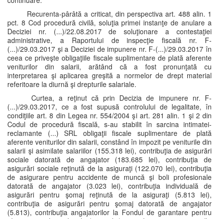
continuare.
Recurenta-pârâtă a criticat, din perspectiva art. 488 alin. 1
pct. 8 Cod procedură civilă, soluţia primei instanţe de anulare a
Deciziei nr. (...)/22.08.2017 de soluţionare a contestaţiei
administrative, a Raportului de inspecţie fiscală nr. F-
(...)/29.03.2017 şi a Deciziei de impunere nr. F-(...)/29.03.2017 în
ceea ce priveşte obligaţiile fiscale suplimentare de plată aferente
veniturilor din salarii, arătând că a fost pronunţată cu
interpretarea şi aplicarea greşită a normelor de drept material
referitoare la diurnă şi drepturile salariale.
Curtea, a reţinut că prin Decizia de impunere nr. F-
(...)/29.03.2017, ce a fost supusă controlului de legalitate, în
condiţiile art. 8 din Legea nr. 554/2004 şi art. 281 alin. 1 şi 2 din
Codul de procedură fiscală, s-au stabilit în sarcina intimatei-
reclamante (...) SRL obligaţii fiscale suplimentare de plată
aferente veniturilor din salarii, constând în impozit pe veniturile din
salarii şi asimilate salariilor (155.318 lei), contribuţia de asigurări
sociale datorată de angajator (183.685 lei), contribuţia de
asigurări sociale reţinută de la asiguraţi (122.070 lei), contribuţia
de asigurare pentru accidente de muncă şi boli profesionale
datorată de angajator (3.023 lei), contribuţia individuală de
asigurări pentru şomaj reţinută de la asiguraţi (5.813 lei),
contribuţia de asigurări pentru şomaj datorată de angajator
(5.813), contribuţia angajatorilor la Fondul de garantare pentru