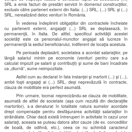
SRL a emis facturi de prestări servicii în domeniul construcţiilor,
exclusiv către parteneri externi din Italia: (...) SRL, (...) SRL şi (...)
SRL, nerealizând deloc venituri în România.
În vederea îndeplinirii obligaţiilor din contractele încheiate
cu partenerii externi, angajaţii (...) SRL se deplasează, în
permanenţă, în Italia. De altfel, specificul activităţii acestei
societăţi este ca personalul-muncitor angajat să lucreze în
permanenţă la sediul beneficiarului, indiferent de locaţia acestuia.
Pe perioada deplasării, societatea a acordat salariaţilor, pe
lângă salariul minim pe economie (venituri pentru care s-a
calculat impozit pe salarii şi contribuţii) şi sume de bani încadrate
ca „diurnă”, sume neimpozitate.
Astfel cum au declarat în fata instanţei şi martorii (...) şi (...),
ambii foşti angajaţi ai (...) SRL, deși neprevăzută în contracte,
clauza de mobilitate era perfect asumată.
Prin urmare, tocmai neprecizându-se clauza de mobilitate,
asumată de altfel de societate (așa cum rezultă din declaraţiile
martorilor), s-a denaturat în totalitate natura sumelor acordate
drept compensaţie pentru desfăşurarea activităţii salariaţilor în
străinătate. Chiar dacă există întreruperi în activitate în cazul unor
salariaţi, aceasta se puteau datora altor cauze (de ex. concediilor
de boală, de odihnă, etc.), ceea ce nu schimbă caracterul