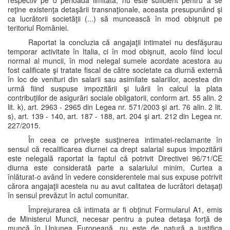
respectiv pe o perioadă limitată, nu este suficient pentru a se
reţine existenţa detaşării transnaţionale, aceasta presupunând şi
ca lucrătorii societăţii (...) să muncească în mod obişnuit pe
teritoriul României.
Raportat la concluzia că angajaţii intimatei nu desfăşurau
temporar activitate în Italia, ci în mod obişnuit, acolo fiind locul
normal al muncii, în mod nelegal sumele acordate acestora au
fost calificate şi tratate fiscal de către societate ca diurnă externă
în loc de venituri din salarii sau asimilate salariilor, acestea din
urmă fiind suspuse impozitării şi luării în calcul la plata
contribuţiilor de asigurări sociale obligatorii, conform art. 55 alin. 2
lit. k), art. 2963 - 2965 din Legea nr. 571/2003 şi art. 76 alin. 2 lit.
s), art. 139 - 140, art. 187 - 188, art. 204 şi art. 212 din Legea nr.
227/2015.
În ceea ce priveşte susţinerea intimatei-reclamante în
sensul că recalificarea diurnei ca drept salarial supus impozitării
este nelegală raportat la faptul că potrivit Directivei 96/71/CE
diurna este considerată parte a salariului minim, Curtea a
înlăturat-o având în vedere considerentele mai sus expuse potrivit
cărora angajaţii acesteia nu au avut calitatea de lucrători detaşaţi
în sensul prevăzut în actul comunitar.
Împrejurarea că intimata ar fi obţinut Formularul A1, emis
de Ministerul Muncii, necesar pentru a putea detaşa forţă de
muncă în Uniunea Europeană, nu este de natură a justifica