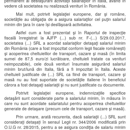
permanent al desfăşurării activităţii salariaţilor în Italia, având în
vedere că societatea nu realizează venituri în România.
Mai mult, potrivit legislaţiei europene, dar şi române,
societăţile au obligaţia de a asigura salariaţilor cel puţin salariul
minim din ţara în care își desfăşoară activitatea.
Astfel cum a fost prezentat şi în Raportul de inspecţie
fiscală înregistrat la AJFP (...) sub nr. F-(...) S/29.03.2017,
societatea (...) SRL a acordat salariaţilor detaşaţi salariul minim
din România (care a fost impozitat conform legii fiscale românești)
şi acoperirea cheltuielilor de transport, cazare şi masă (în limita
sumei de 87,5 euro/zi lucrătoare, cheltuieli tratate ca venituri
neimpozabile), cele două venituri însumate asigurând salariul
minim brut/lună din Italia, fără a fi impozitat în Italia. Aceste
cheltuieli justificate de (...) SRL ca fiind de transport, cazare şi
masă nu au fost suportate de societăţile italiene în beneficiul
cărora a fost detaşaţi salariaţii şi nu sunt justificate cu documente.
Potrivit legislaţiei europene, indemnizaţiile specifice
detaşării sunt considerate parte a salariului minim, în măsura în
care nu sunt acordate salariatului pentru acoperirea cheltuielilor
generate de detaşare (precum cele de transport, cazare şi masă).
Prin urmare, arată recurenta, dacă salariaţii (...) SRL sunt
consideraţi detașați în sensul Legii nr. 344/2006 modificată prin
O.U.G nr. 28/2015, pentru a se asigura condiţia de salariu minim