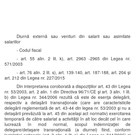
Diurnă externă sau venituri din salarii sau asimilate
salariilor
- Codul fiscal
- art. 55 alin. 2 lit. k), art. 2963 -2965 din Legea nr.
571/2003
- art. 76 alin. 2 lit. s), art. 139-140, art. 187-188, art. 204 şi
art. 212 din Legea nr. 227/2015
Din interpretarea coroborată a dispoziţiilor art. 43 din Legea
nr. 53/2003, art. 2 alin. 1 din Directiva 96/71/CE şi art. 3 alin. 1 lit.
b) din Legea nr. 344/2006 rezultă că este de esenţa delegării,
respectiv a detaşării transnaţionale (care are caracteristicile
delegării reglementată de art. 43-44 din legea nr. 53/2003 şi nu a
detaşării prevăzută la art. 45 din acelaşi act normativ) exercitarea
temporară de către salariat a activităţii în alt loc decât cel în care
lucrează în mod normal, scopul indemnizaţiei de
delegare/detaşare transnaţională (a diurnei) fiind, conform