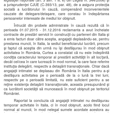
legislaţiei naţionale (art. 3 alin. 1 lit. e) din Legea nr. 344/2006) şi
a jurisprudenţei CJUE (C-393/13, par. 48), de a asigura protecţia
socială a lucrătorului în cauză, compensând inconvenientele
cauzate de delegare/detaşare, care constau în îndepărtarea
persoanelor interesate de mediul lor obişnuit.
Întrucât din probele administrate în cauză rezultă că în
perioada 01.07.2015 - 31.12.2016 reclamanta a avut încheiate
contracte de prestări servicii în construcţii cu parteneri din Italia şi
a emis facturi doar către aceştia, angajaţii deplasându-se, pentru
prestarea muncii, în Italia, la sediul beneficiarului lucrării, precum
şi faptul că aceştia din urmă nu îşi desfăşurau în mod obişnuit
activitatea în România, Curtea a constatat că nu este îndeplinită
condiţia caracterului temporar al prestării activităţii în alt loc/ţară,
decât cel/cea în care lucrează în mod normal, la care face referire
instituţia delegării, respectiv a detaşării transnaţionale. Chiar dacă
angajaţii intimatei se deplasau din România în Italia pentru a-şi
desfăşura activitatea pe o perioadă de la o lună la trei luni,
respectiv pe o perioadă limitată, nu este suficient pentru a se
reţine existenţa detaşării transnaţionale, aceasta presupunând şi
ca lucrătorii societăţii să muncească în mod obişnuit pe teritoriul
României.
Raportat la concluzia că angajaţii intimatei nu desfăşurau
temporar activitate în Italia, ci în mod obişnuit, acolo fiind locul
normal al muncii, în mod nelegal sumele acordate acestora au