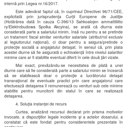
internă prin Legea nr.16/2017.
Este adevărat faptul că, în cuprinsul Directivei 96/71/CEE,
explicitată prin jurisprudenţa Curţii Europene de Justiţie
(Hotărârea dată în cauza C-396/13 Sahkoalojen ammattiliitto
ry/Elektrobudowa Spolka Akcyina), se arată că diurna este
considerată parte a salariului minim, însă nu pentru a se pretinde
un tratament fiscal similar veniturilor salariale (atribut/rol exclusiv
al legiuitorului naţional), ci doar pentru a asigura/pretinde o
protecţie socială a angajatului detaşat, în sensul că, prin plata
acestei diurne să fie asigurată o echivalenţă între nivelul salariilor
minime care ar fi stabilite eventual diferit în cele două ţări vizate.
Mai exact, prevăzându-se necesitatea de plată a unei
diurne care să fie considerată parte a salariului minim se încearcă
să se stabilească doar o protecţie a lucrătorului detaşat
transnaţional de eventuale practici prin care angajatorul care
efectuează detaşarea îl remunerează cu venituri sub cele minime
stabilite pentru muncitorii din statul în care se realizează
detaşarea.
4. Soluţia instanţei de recurs
Curtea, analizând recursul declarat prin prisma motivelor
invocate, a dispoziţiilor legale incidente şi a actelor dosarului, a
constatat că este fondat pentru considerentele prezentate în