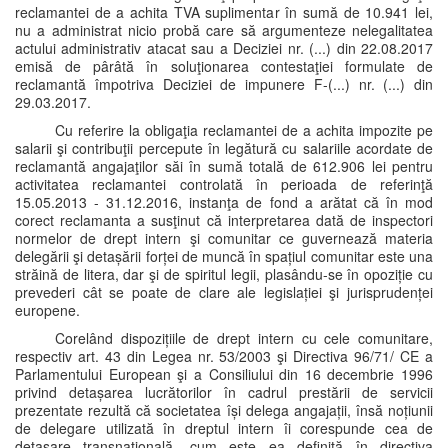
reclamantei de a achita TVA suplimentar în sumă de 10.941 lei,
nu a administrat nicio probă care să argumenteze nelegalitatea
actului administrativ atacat sau a Deciziei nr. (...) din 22.08.2017
emisă de pârâtă în soluţionarea contestaţiei formulate de
reclamantă împotriva Deciziei de impunere F-(...) nr. (...) din
29.03.2017.
Cu referire la obligaţia reclamantei de a achita impozite pe
salarii şi contribuţii percepute în legătură cu salariile acordate de
reclamantă angajaţilor săi în sumă totală de 612.906 lei pentru
activitatea reclamantei controlată în perioada de referinţă
15.05.2013 - 31.12.2016, instanţa de fond a arătat că în mod
corect reclamanta a susţinut că interpretarea dată de inspectori
normelor de drept intern şi comunitar ce guvernează materia
delegării şi detașării forței de muncă în spațiul comunitar este una
străină de litera, dar şi de spiritul legii, plasându-se în opoziție cu
prevederi cât se poate de clare ale legislației şi jurisprudenței
europene.
Corelând dispozițiile de drept intern cu cele comunitare,
respectiv art. 43 din Legea nr. 53/2003 şi Directiva 96/71/ CE a
Parlamentului European şi a Consiliului din 16 decembrie 1996
privind detașarea lucrătorilor în cadrul prestării de servicii
prezentate rezultă că societatea își delega angajații, însă noțiunii
de delegare utilizată în dreptul intern îi corespunde cea de
detașare transnațională, cum este ea definită în directiva