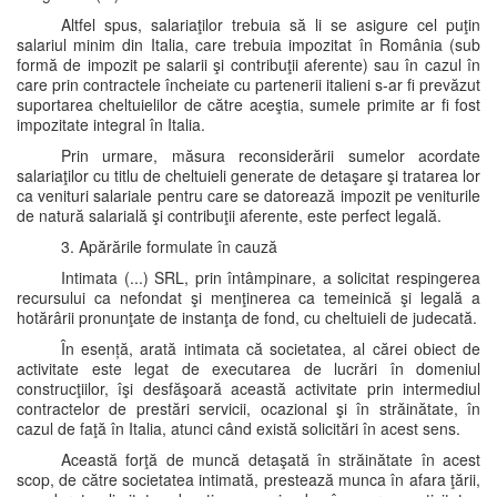
Altfel spus, salariaţilor trebuia să li se asigure cel puţin
salariul minim din Italia, care trebuia impozitat în România (sub
formă de impozit pe salarii şi contribuţii aferente) sau în cazul în
care prin contractele încheiate cu partenerii italieni s-ar fi prevăzut
suportarea cheltuielilor de către aceştia, sumele primite ar fi fost
impozitate integral în Italia.
Prin urmare, măsura reconsiderării sumelor acordate
salariaţilor cu titlu de cheltuieli generate de detaşare şi tratarea lor
ca venituri salariale pentru care se datorează impozit pe veniturile
de natură salarială şi contribuţii aferente, este perfect legală.
3. Apărările formulate în cauză
Intimata (...) SRL, prin întâmpinare, a solicitat respingerea
recursului ca nefondat şi menţinerea ca temeinică şi legală a
hotărârii pronunţate de instanţa de fond, cu cheltuieli de judecată.
În esență, arată intimata că societatea, al cărei obiect de
activitate este legat de executarea de lucrări în domeniul
construcţiilor, îşi desfăşoară această activitate prin intermediul
contractelor de prestări servicii, ocazional şi în străinătate, în
cazul de faţă în Italia, atunci când există solicitări în acest sens.
Această forţă de muncă detaşată în străinătate în acest
scop, de către societatea intimată, prestează munca în afara ţării,