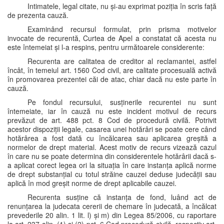
Intimatele, legal citate, nu și-au exprimat poziția în scris față
de prezenta cauză.
Examinând recursul formulat, prin prisma motivelor
invocate de recurentă, Curtea de Apel a constatat că acesta nu
este întemeiat și l-a respins, pentru următoarele considerente:
Recurenta are calitatea de creditor al reclamantei, astfel
încât, în temeiul art. 1560 Cod civil, are calitate procesuală activă
în promovarea prezentei căi de atac, chiar dacă nu este parte în
cauză.
Pe fondul recursului, susținerile recurentei nu sunt
întemeiate, iar în cauză nu este incident motivul de recurs
prevăzut de art. 488 pct. 8 Cod de procedură civilă. Potrivit
acestor dispoziții legale, casarea unei hotărâri se poate cere când
hotărârea a fost dată cu încălcarea sau aplicarea greșită a
normelor de drept material. Acest motiv de recurs vizează cazul
în care nu se poate determina din considerentele hotărârii dacă s-
a aplicat corect legea ori la situația în care instanța aplică norme
de drept substanțial cu totul străine cauzei deduse judecății sau
aplică în mod greșit norme de drept aplicabile cauzei.
Recurenta susține că instanța de fond, luând act de
renunțarea la judecata cererii de chemare în judecată, a încălcat
prevederile 20 alin. 1 lit. l) și m) din Legea 85/2006, cu raportare