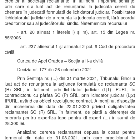
creditor al societății reclamante, în faliment, împotriva sentinței
prin care s-a luat act de renunțarea la judecata cererii de
chemare în judecată formulată de lichidatorul judiciar. Posibilitatea
lichidatorului judiciar de a renunța la judecata cererii, fără acordul
creditorilor sau al judecătorului-sindic. Netemeinicia recursului
- art. 20 alineat 1 literele l) și m), art. 15 din Legea nr.
85/2006
- art. 237 alineatul 1 și alineatul 2 pct. 6 Cod de procedură
civilă
Curtea de Apel Oradea – Secția a II-a civilă
Decizia nr. 177 din 26 octombrie 2021
Prin Sentința nr. (...) din 31 martie 2021, Tribunalul Bihor a
luat act de renunțarea la acțiunea formulată de reclamanta SC
(R) SRL, în faliment, prin lichidator judiciar (Lj1) IPURL, în
contradictoriu cu pârâta SC (P) SRL, prin lichidator judiciar (Lj2)
IPURL, având ca obiect rezoluțiune contract. A menținut dispoziția
din încheierea din data de 22.01.2020 privind obligativitatea
reclamantei SC (R) SRL, în faliment, de plată a diferenței de
onorariu pentru expertiza topo pentru dl expert (...) în sumă de
28.300 lei.
Analizând cererea reclamantei depusa la dosar pentru
termenul din data de 31.03.2021, prin care practicianul în