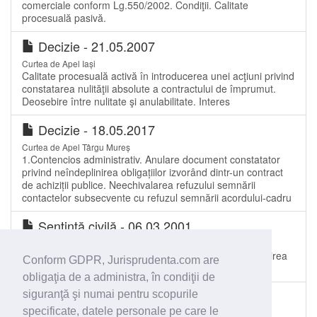
comerciale conform Lg.550/2002. Condiţii. Calitate
procesuală pasivă.
Decizie - 21.05.2007
Curtea de Apel Iași
Calitate procesuală activă în introducerea unei acţiuni privind
constatarea nulităţii absolute a contractului de împrumut.
Deosebire între nulitate şi anulabilitate. Interes
Decizie - 18.05.2017
Curtea de Apel Târgu Mureș
1.Contencios administrativ. Anulare document constatator
privind neîndeplinirea obligațiilor izvorând dintr-un contract
de achiziții publice. Neechivalarea refuzului semnării
contactelor subsecvente cu refuzul semnării acordului-cadru
Sentinţă civilă - 06.03.2001
Tribunalul Constanța
Contract de antrepriză. Daune-interese moratorii. Stabilirea
Conform GDPR, Jurisprudenta.com are
debitului printr-un act de control financiar.
obligaţia de a administra, în condiţii de
Decizie - 07.10.2015
siguranţă şi numai pentru scopurile
specificate, datele personale pe care le
Curtea de Apel Oradea