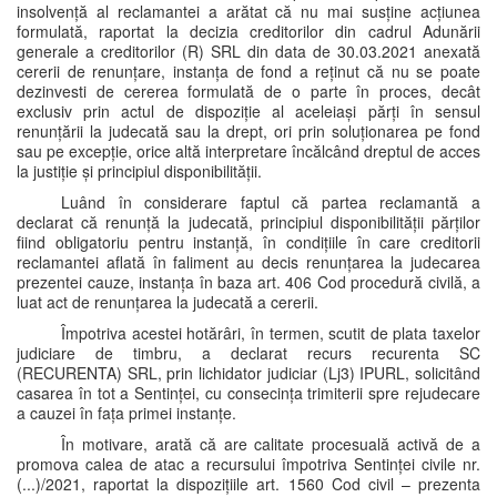
insolvență al reclamantei a arătat că nu mai susține acțiunea
formulată, raportat la decizia creditorilor din cadrul Adunării
generale a creditorilor (R) SRL din data de 30.03.2021 anexată
cererii de renunțare, instanța de fond a reținut că nu se poate
dezinvesti de cererea formulată de o parte în proces, decât
exclusiv prin actul de dispoziție al aceleiași părți în sensul
renunțării la judecată sau la drept, ori prin soluționarea pe fond
sau pe excepție, orice altă interpretare încălcând dreptul de acces
la justiție și principiul disponibilității.
Luând în considerare faptul că partea reclamantă a
declarat că renunță la judecată, principiul disponibilității părților
fiind obligatoriu pentru instanță, în condițiile în care creditorii
reclamantei aflată în faliment au decis renunțarea la judecarea
prezentei cauze, instanța în baza art. 406 Cod procedură civilă, a
luat act de renunțarea la judecată a cererii.
Împotriva acestei hotărâri, în termen, scutit de plata taxelor
judiciare de timbru, a declarat recurs recurenta SC
(RECURENTA) SRL, prin lichidator judiciar (Lj3) IPURL, solicitând
casarea în tot a Sentinței, cu consecința trimiterii spre rejudecare
a cauzei în fața primei instanțe.
În motivare, arată că are calitate procesuală activă de a
promova calea de atac a recursului împotriva Sentinței civile nr.
(...)/2021, raportat la dispozițiile art. 1560 Cod civil – prezenta