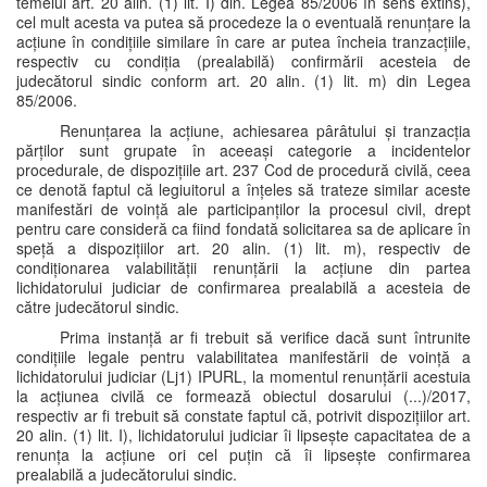
temeiul art. 20 alin. (1) lit. I) din. Legea 85/2006 în sens extins),
cel mult acesta va putea să procedeze la o eventuală renunțare la
acțiune în condițiile similare în care ar putea încheia tranzacțiile,
respectiv cu condiția (prealabilă) confirmării acesteia de
judecătorul sindic conform art. 20 alin. (1) lit. m) din Legea
85/2006.
Renunțarea la acțiune, achiesarea pârâtului și tranzacția
părților sunt grupate în aceeași categorie a incidentelor
procedurale, de dispozițiile art. 237 Cod de procedură civilă, ceea
ce denotă faptul că legiuitorul a înțeles să trateze similar aceste
manifestări de voință ale participanților la procesul civil, drept
pentru care consideră ca fiind fondată solicitarea sa de aplicare în
speță a dispozițiilor art. 20 alin. (1) lit. m), respectiv de
condiționarea valabilității renunțării la acțiune din partea
lichidatorului judiciar de confirmarea prealabilă a acesteia de
către judecătorul sindic.
Prima instanță ar fi trebuit să verifice dacă sunt întrunite
condițiile legale pentru valabilitatea manifestării de voință a
lichidatorului judiciar (Lj1) IPURL, la momentul renunțării acestuia
la acțiunea civilă ce formează obiectul dosarului (...)/2017,
respectiv ar fi trebuit să constate faptul că, potrivit dispozițiilor art.
20 alin. (1) lit. I), lichidatorului judiciar îi lipsește capacitatea de a
renunța la acțiune ori cel puțin că îi lipsește confirmarea
prealabilă a judecătorului sindic.