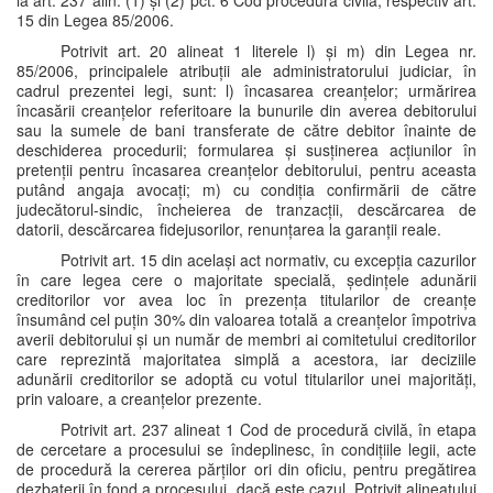
la art. 237 alin. (1) și (2) pct. 6 Cod procedură civilă, respectiv art.
15 din Legea 85/2006.
Potrivit art. 20 alineat 1 literele l) și m) din Legea nr.
85/2006, principalele atribuții ale administratorului judiciar, în
cadrul prezentei legi, sunt: l) încasarea creanțelor; urmărirea
încasării creanțelor referitoare la bunurile din averea debitorului
sau la sumele de bani transferate de către debitor înainte de
deschiderea procedurii; formularea și susținerea acțiunilor în
pretenții pentru încasarea creanțelor debitorului, pentru aceasta
putând angaja avocați; m) cu condiția confirmării de către
judecătorul-sindic, încheierea de tranzacții, descărcarea de
datorii, descărcarea fidejusorilor, renunțarea la garanții reale.
Potrivit art. 15 din același act normativ, cu excepția cazurilor
în care legea cere o majoritate specială, ședințele adunării
creditorilor vor avea loc în prezența titularilor de creanțe
însumând cel puțin 30% din valoarea totală a creanțelor împotriva
averii debitorului și un număr de membri ai comitetului creditorilor
care reprezintă majoritatea simplă a acestora, iar deciziile
adunării creditorilor se adoptă cu votul titularilor unei majorități,
prin valoare, a creanțelor prezente.
Potrivit art. 237 alineat 1 Cod de procedură civilă, în etapa
de cercetare a procesului se îndeplinesc, în condițiile legii, acte
de procedură la cererea părților ori din oficiu, pentru pregătirea
dezbaterii în fond a procesului, dacă este cazul. Potrivit alineatului