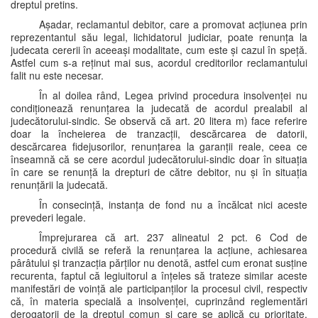
dreptul pretins.
Așadar, reclamantul debitor, care a promovat acțiunea prin
reprezentantul său legal, lichidatorul judiciar, poate renunța la
judecata cererii în aceeași modalitate, cum este și cazul în speță.
Astfel cum s-a reținut mai sus, acordul creditorilor reclamantului
falit nu este necesar.
În al doilea rând, Legea privind procedura insolvenței nu
condiționează renunțarea la judecată de acordul prealabil al
judecătorului-sindic. Se observă că art. 20 litera m) face referire
doar la încheierea de tranzacții, descărcarea de datorii,
descărcarea fidejusorilor, renunțarea la garanții reale, ceea ce
înseamnă că se cere acordul judecătorului-sindic doar în situația
în care se renunță la drepturi de către debitor, nu și în situația
renunțării la judecată.
În consecință, instanța de fond nu a încălcat nici aceste
prevederi legale.
Împrejurarea că art. 237 alineatul 2 pct. 6 Cod de
procedură civilă se referă la renunțarea la acțiune, achiesarea
pârâtului și tranzacția părților nu denotă, astfel cum eronat susține
recurenta, faptul că legiuitorul a înțeles să trateze similar aceste
manifestări de voință ale participanților la procesul civil, respectiv
că, în materia specială a insolvenței, cuprinzând reglementări
derogatorii de la dreptul comun și care se aplică cu prioritate,