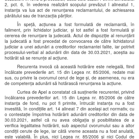
2, pct. 6, în vederea realizării scopului prevăzut l alineatul 1,
instanța va lua act de renunțarea reclamantului, de achiesarea
pârâtului sau de tranzacția părților.
În speță, acțiunea a fost formulată de reclamantă, în
faliment, prin lichidator judiciar, și tot astfel a fost formulată și
cererea de renunțare la judecată. Actul de dispoziție al renunțării
la judecată a fost precedat de convocarea de către lichidatorul
judiciar a unei adunări a creditorilor reclamantei falite, iar potrivit
procesului-verbal al adunării din data de 30.03.2021, aceștia au
hotărât să se renunțe al acțiune.
Recurenta invocă că această hotărâre este nelegală, fiind
încălcate prevederile art. 15 din Legea nr. 85/2006, redate mai
sus, cu privire la cvorumul cerut de lege și, de asemenea, nu era
de competența adunării să hotărască renunțarea la acțiune.
Curtea de Apel a constatat că susținerile recurentei, privind
încălcarea prevederilor art. 15 din Legea nr. 85/2006 de către
instanța de fond, nu pot fi primite, întrucât instanța nu a fost
investită, în condițiile art. 14 alineat 7 din același act normativ, cu
o contestație împotriva hotărârii adunării creditorilor din data de
30.03.2021, astfel că nu avea obligația și posibilitatea de a
verifica legalitatea hotărârii, sub aspectul cvorumului sau a altor
condiții cerute de lege, iar câtă vreme aceasta nu a fost anulată,
este valabilă. În plus, nici Legea nr. 85/2006 și nici Codul de