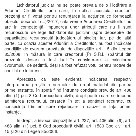
Lichidatorul judiciar nu se poate prevala de o Hotărâre a
Adunării Creditorilor prin care, în optica acestuia, creditorii
prezenți ar fi votat pentru renunțarea la acțiunea ce formează
obiectul dosarului (...)/2017, câtă vreme Adunarea Creditorilor nu
are în competență impunerea unor atribuții care nu îi sunt
recunoscute de lege lichidatorului judiciar (spre deosebire de
capacitatea recunoscută judecătorului sindic), iar, pe de altă
parte, cu ocazia acestei Adunări a Creditorilor, au fost încălcate
condițiile de cvorum prevăzute de dispozițiile art. 15 din Legea
85/2006, în măsura în care creditorul (P) S.R.L. (pârâtul din
prezentul dosar) a fost luat în considerare la calcularea
cvorumului de ședință, deși i-a fost refuzat votul pentru motive de
conflict de interese.
Apreciază că este evidentă încălcarea, respectiv
interpretarea greșită a normelor de drept material din partea
primei instanțe, în speță fiind întrunite condițiile prev. de art. 488
alin. (1) pct. 8 Cod procedură civilă, drept pentru care se impune
admiterea recursului, casarea în tot a sentinței recurate, cu
consecința trimiterii spre rejudecare a cauzei în fața primei
instanțe.
În drept, a invocat dispozițiile art. 237, art. 406 alin. (6), art.
488 alin. (1) pct. 8 Cod procedură civilă, art. 1560 Cod civil, art.
15 și 20 din Legea 85/2006.