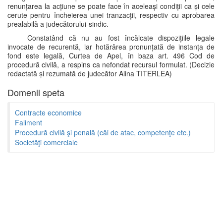
renunțarea la acțiune se poate face în aceleași condiții ca și cele
cerute pentru încheierea unei tranzacții, respectiv cu aprobarea
prealabilă a judecătorului-sindic.
Constatând că nu au fost încălcate dispozițiile legale
invocate de recurentă, iar hotărârea pronunțată de instanța de
fond este legală, Curtea de Apel, în baza art. 496 Cod de
procedură civilă, a respins ca nefondat recursul formulat. (Decizie
redactată și rezumată de judecător Alina TITERLEA)
Domenii speta
Contracte economice
Faliment
Procedură civilă şi penală (căi de atac, competenţe etc.)
Societăţi comerciale