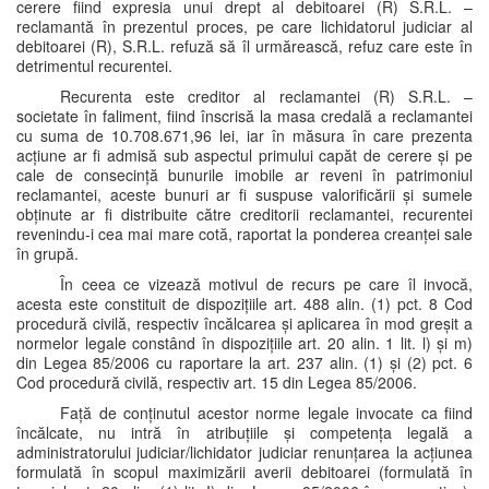
cerere fiind expresia unui drept al debitoarei (R) S.R.L. –
reclamantă în prezentul proces, pe care lichidatorul judiciar al
debitoarei (R), S.R.L. refuză să îl urmărească, refuz care este în
detrimentul recurentei.
Recurenta este creditor al reclamantei (R) S.R.L. –
societate în faliment, fiind înscrisă la masa credală a reclamantei
cu suma de 10.708.671,96 lei, iar în măsura în care prezenta
acțiune ar fi admisă sub aspectul primului capăt de cerere și pe
cale de consecință bunurile imobile ar reveni în patrimoniul
reclamantei, aceste bunuri ar fi suspuse valorificării și sumele
obținute ar fi distribuite către creditorii reclamantei, recurentei
revenindu-i cea mai mare cotă, raportat la ponderea creanței sale
în grupă.
În ceea ce vizează motivul de recurs pe care îl invocă,
acesta este constituit de dispozițiile art. 488 alin. (1) pct. 8 Cod
procedură civilă, respectiv încălcarea și aplicarea în mod greșit a
normelor legale constând în dispozițiile art. 20 alin. 1 lit. l) și m)
din Legea 85/2006 cu raportare la art. 237 alin. (1) și (2) pct. 6
Cod procedură civilă, respectiv art. 15 din Legea 85/2006.
Față de conținutul acestor norme legale invocate ca fiind
încălcate, nu intră în atribuțiile și competența legală a
administratorului judiciar/lichidator judiciar renunțarea la acțiunea
formulată în scopul maximizării averii debitoarei (formulată în