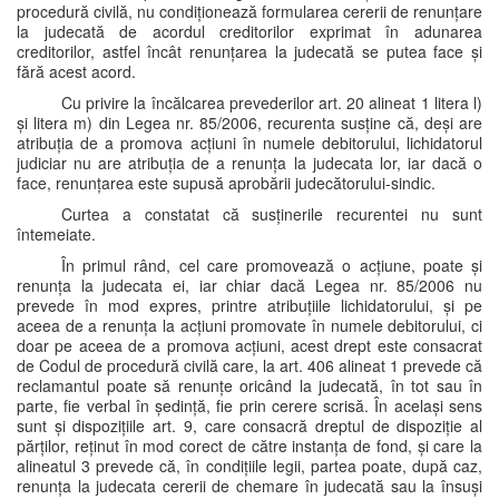
procedură civilă, nu condiționează formularea cererii de renunțare
la judecată de acordul creditorilor exprimat în adunarea
creditorilor, astfel încât renunțarea la judecată se putea face și
fără acest acord.
Cu privire la încălcarea prevederilor art. 20 alineat 1 litera l)
și litera m) din Legea nr. 85/2006, recurenta susține că, deși are
atribuția de a promova acțiuni în numele debitorului, lichidatorul
judiciar nu are atribuția de a renunța la judecata lor, iar dacă o
face, renunțarea este supusă aprobării judecătorului-sindic.
Curtea a constatat că susținerile recurentei nu sunt
întemeiate.
În primul rând, cel care promovează o acțiune, poate și
renunța la judecata ei, iar chiar dacă Legea nr. 85/2006 nu
prevede în mod expres, printre atribuțiile lichidatorului, și pe
aceea de a renunța la acțiuni promovate în numele debitorului, ci
doar pe aceea de a promova acțiuni, acest drept este consacrat
de Codul de procedură civilă care, la art. 406 alineat 1 prevede că
reclamantul poate să renunțe oricând la judecată, în tot sau în
parte, fie verbal în ședință, fie prin cerere scrisă. În același sens
sunt și dispozițiile art. 9, care consacră dreptul de dispoziție al
părților, reținut în mod corect de către instanța de fond, și care la
alineatul 3 prevede că, în condițiile legii, partea poate, după caz,
renunța la judecata cererii de chemare în judecată sau la însuși