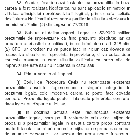
32. Asadar, învederează instantei ca prezumtiile in baza
carora a fost realizata Notificarea nu sunt aplicabile intimatilor in
virtutea principiului neretroactivitatii legii si, prin urmare, solicita
desfiintarea Notificarii si repunerea partitor in situatla anterioara in
temeiul art. 7 alin. (5) din Legea nr. 77/2016.
33. Sub un al doilea aspect, Legea nr. 52/2020 califica
prezumtiile de impreviziune ca fiind prezumtii absolute; iar ca
urmare a unei astfel de calificari, in conformitate cu art. 328 alin.
(2) CPC, un creditor nu va putea face in niciun caz dovada ca
respectiva situatie nu reprezinta impreviziune, ci va putea doar
contesta masura in care situatia calificata ca prezumtie de
impreviziune este sau nu incidenta in cazul sau.
34. Prin urmare, atat timp cat:
(i) Codul de Procedura Civila nu recunoaste existenta
prezumtiilor absolute, reglementand o singura categorie de
prezumtii legale, cele impotriva carora se poate face dovada
contrara: Prezumtia legala poate fi inlaturata prin proba contrara,
daca legea nu dispune altfel, iar,
(ii) in doctrina actuala este recunoscuta existenta
prezumtiilor legale, care pot fi rasturnate prin orice mijloc de
proba si a prezumtiilor legale in situatia carora proba contrara
poate fi facuta numai prin anumite mijloace de proba sau numai
de anumite persoane , or, acesta din urma poate fi singurul