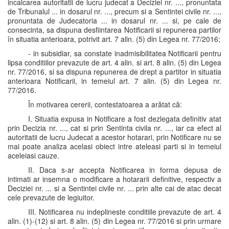
incalcarea autoritatii de lucru judecat a Deciziei nr. ..., pronuntata
de Tribunalul ... in dosarul nr. ..., precum si a Sentintei civile nr. ...,
pronuntata de Judecatoria ... in dosarul nr. ... si, pe cale de
consecinta, sa dispuna desfiintarea Notificarii si repunerea partilor
în situatia anterioara, potrivit art. 7 alin. (5) din Legea nr. 77/2016;
- in subsidiar, sa constate inadmisibilitatea Notificarii pentru
lipsa conditiilor prevazute de art. 4 alin. si art. 8 alin. (5) din Legea
nr. 77/2016, si sa dispuna repunerea de drept a partitor in situatia
anterioara Notificarii, in temeiul art. 7 alin. (5) din Legea nr.
77/2016.
În motivarea cererii, contestatoarea a arătat că:
I. Situatia expusa in Notificare a fost dezlegata definitiv atat
prin Decizia nr. ..., cat si prin Sentinta civila nr. ..., iar ca efect al
autoritatii de lucru Judecat a acestor hotarari, prin Notificare nu se
mai poate analiza acelasi obiect intre ateleasi parti si in temeiul
aceleiasi cauze.
II. Daca s-ar accepta Notificarea in forma depusa de
intimati ar insemna o modificare a hotararii definitive, respectiv a
Deciziei nr. ... si a Sentintei civile nr. ... prin alte cai de atac decat
cele prevazute de legiuitor.
III. Notificarea nu indeplineste conditiile prevazute de art. 4
alin. (1)-(12) si art. 8 alin. (5) din Legea nr. 77/2016 si prin urmare