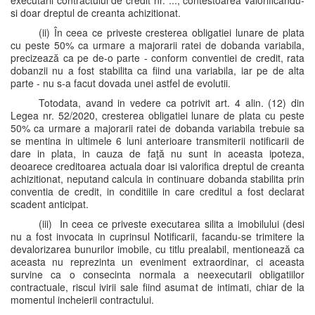
executarii contractului de credit nr. ..., contestoarea valorificandu-
si doar dreptul de creanta achizitionat.
(ii) În ceea ce priveste cresterea obligatiei lunare de plata
cu peste 50% ca urmare a majorarii ratei de dobanda variabila,
precizează ca pe de-o parte - conform conventiei de credit, rata
dobanzii nu a fost stabilita ca fiind una variabila, iar pe de alta
parte - nu s-a facut dovada unei astfel de evolutii.
Totodata, avand in vedere ca potrivit art. 4 alin. (12) din
Legea nr. 52/2020, cresterea obligatiei lunare de plata cu peste
50% ca urmare a majorarii ratei de dobanda variabila trebuie sa
se mentina in ultimele 6 luni anterioare transmiterii notificarii de
dare in plata, in cauza de faţă nu sunt in aceasta ipoteza,
deoarece creditoarea actuala doar isi valorifica dreptul de creanta
achizitionat, neputand calcula in continuare dobanda stabilita prin
conventia de credit, in conditiile in care creditul a fost declarat
scadent anticipat.
(iii) In ceea ce priveste executarea silita a imobilului (desi
nu a fost invocata in cuprinsul Notificarii, facandu-se trimitere la
devalorizarea bunurilor imobile, cu titlu prealabil, mentionează ca
aceasta nu reprezinta un eveniment extraordinar, ci aceasta
survine ca o consecinta normala a neexecutarii obligatiilor
contractuale, riscul ivirii sale fiind asumat de intimati, chiar de la
momentul incheierii contractului.