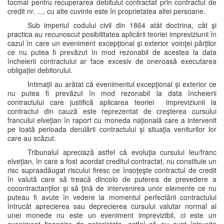
tocmai pentru recuperarea debitului contractat prin contractul de
credit nr. ..., cu alte cuvinte este în proprietatea altei persoane.
Sub imperiul codului civil din 1864 atât doctrina, cât şi
practica au recunoscut posibilitatea aplicării teoriei impreviziunii în
cazul în care un eveniment excepţional şi exterior voinţei părţilor
ce nu putea fi prevăzut în mod rezonabil de acestea la data
încheierii contractului ar face excesiv de oneroasă executarea
obligaţiei debitorului.
Intimaţii au arătat că evenimentul excepţional şi exterior ce
nu putea fi prevăzut în mod rezonabil la data încheierii
contractului care justifică aplicarea teoriei impreviziunii la
contractul din cauză este reprezentat de creşterea cursului
francului elveţian în raport cu moneda naţională care a intervenit
pe toată perioada derulării contractului şi situaţia veniturilor lor
care au scăzut.
Tribunalul apreciază astfel că evoluţia cursului leu/franc
elveţian, în care a fost acordat creditul contractat, nu constituie un
risc supraadăugat riscului firesc ce însoţeşte contractul de credit
în valută care să treacă dincolo de puterea de prevedere a
cocontractanţilor şi să ţină de intervenirea unor elemente ce nu
puteau fi avute în vedere la momentul perfectării contractului
întrucât aprecierea sau deprecierea cursului valutar normal al
unei monede nu este un eveniment imprevizibil, ci este un