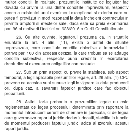
multor conditii. In realitate, prezumtiile instituite de legiuitor fac
dovada cu privire la una dintre conditiile impreviziunii, respectiv
aceea a existentei unui eveniment exceptional si exterior care nu
putea fi prevăzut in mod rezonabil la data încheierii contractului in
privinta amplorii si efectelor sale, daca este sa preia exprimarea
par. 96 al motivarii Deciziei nr. 623/2016 a Curtii Constitutionale.
26. Cu alte cuvinte, legiuitorul prezuma ca, in situatiile
enuntate la art. 4 alin. (11), exista o astfel de situatie
neprevazuta, care constituie conditia obiectiva a impreviziunii,
potrivit par. 100 din aceeasi decizie, la care trebuie sa se adauge
conditia subiectiva, respectiv buna credinta in exercitarea
drepturilor si executarea obligatiilor contractuale.
27. Sub un prim aspect, cu privire la stabilirea, sub aspect
temporal, a legii aplicabile prezumtiilor legale, art. 26 alin. (1) CPC
prevede ca acestea sunt supuse legii in vigoare la data producerii
ori, dupa caz, a savarsirii faptelor juridice care fac obiectul
probatiunii.
28. Astfel, forta probanta a prezumtiilor legale nu este
reglementata de legea procesului, determinata prin raportare la
momentul introducerii cererii de chemare in judecata, ci de legea
care guverneaza raportul juridic dedus judecatii, stabilita in functie
de momentul producerii faptului juridic, adica al izvorului acestui
raport juridic.