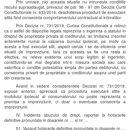
Prin urmare, nici aceasta situatie nu intruneste conditiile
riscului supraadaugat, prevazut de par. 96 - 97 din Decizia Curtii
Constitutionale nr. 632/2016, deschiderea procedurii de executare
silita fiind consecinta comportamentului contractual al intimatilor.
Prin Decizia nr. 731/2019, Curtea Constitutionala a retinut
ca o astfel de dispozitie legala reprezinta o ingerinta a statului in
dreptul de proprietate privata al creditorului, iar limitarea creontei
antereferite numai la valoarea bunului ipotecat, pe motiv ca
acesta a fost executat silit, aspect caruia i se da eficienta unei
situatii de impreviziune, fara ca aceasta sa fie una reala si
efectiva, nu releva existenta unui scop legitim al ingerintei,
constituindu-se mai degraba intr-o masura sociala sau care
valorifica o conditie potestativa simpla din partea debitorului, cu
consecinta privarii de proprietate a creditorului asupra unei parti
din creanta sa.
Avand in vedere considerentele Deciziei nr. 731/2019,
expuse anterior, apreciază ca procedura executarii silite a
imobilului ipotecat al consumatorului nu poate reprezenta o
premisa a impreviziunii, ci doar o eventuala consecinta a
impreviziunii.
IV. Incidenta abuzului de drept, raportat la hotararile
definitive pronuntate in dosarele nr. ... si nr. ...
51. Vazand hotararile definitive pronuntate in dosarele nr. ...