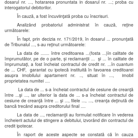
dosarul nr. ..., hotararea pronuntata in dosarul nr. ...; proba cu
interogatoriul debitorilor.
În cauză, a fost încuviinţată proba cu înscrisuri.
Analizând probatoriul administrat în cauză, reţine
următoarele:
În fapt, prin decizia nr. 171/2019, în dosarul ... pronunţată
de Tribunalul ..., s-au reţinut următoarele:
La data de ....... între creditoarea ...(fosta ...)în calitate de
împrumutător, pe de o parte, și reclamanţii ... şi ... în calitate de
împrumutaţi, a fost încheiat contractul de credit nr. ...în cuantum
de ... CHF, garantat cu ipotecă instituită în favoarea creditoarei
asupra imobilului apartament nr. .., situat în ..., imobil
proprietatea numitei ....
La data de ... s-a încheiat contractul de cesiune de creanţă
între ...şi ..., iar ulterior la data de ... s-a încheiat contractul de
cesiune de creanţă între ... şi ..., filele ..., ..., creanţa deţinută de
bancă trecând asupra creditorului final ....
La data de ..., reclamanţii au formulat notificare în vederea
încheierii actului de stingere a debitului, izvorând din contractul de
credit ipotecar.
În raport de aceste aspecte se constată că în cauza