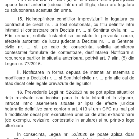
opune lucrul anterior judecat intr-un alt litigiu, daca are legatara
cu solutionarea acestuia din urma.
15. Neindeplinirea conditiilor impreviziunii in legatura cu
contractul de credit nr. ...a fost solutionata, cu titlu definitiv intre
intimati si contestoare prin Decizia nr. ... si Sentinta civila nr. ....
Prin urmare, solicita instantei sa constate in prezenta cauza,
efectele autoritatii de lucru judecat a Deciziei nr. ... si Sentintei
civile nr. ... si, pe cale de consecinta, solicita admiterea
contestatiei formulate de contestoare, desfiintarea Notificarii si
repunerea partilor in situatia anterioara, potrivit art. 7 alin. (5) din
Legea nr. 77/2016.
II. Notificarea in forma depusa de intimati ar insemna o
modificare a Deciziei nr. ... si Sentintei civile nr. ... prin alte cai de
atac decat cele legale prevazute de legiuitor
16. Prevederile Legii nr. 52/2020 nu se pot aplica situatiilor
deja rezolvate sau inchise pana la data intrarii ei in vigoare,
intrucat intr-o asemenea situatie ar lipsi de efecte juridice
hotararile definitive care conform art. 413 si urm CPC nu mai pot
fi modificate decat prin exercitarea unei cai de atac extraordinare
(de exemplu, revizuire, contestatie in anulare) si nu printr-o lege
ulterioara.
In consecinta, Legea nr. 52/2020 se poate aplica doar