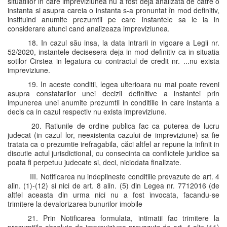
situatiilor in care impreviziunea nu a fost deja analizata de catre o
instanta si asupra careia o instanta s-a pronuntat în mod definitiv,
instituind anumite prezumtii pe care instantele sa le ia in
considerare atunci cand analizeaza impreviziunea.
18. In cazul său insa, la data intrarii in vigoare a Legii nr.
52/2020, instantele decisesera deja in mod definitiv ca in situatia
sotilor Cirstea in legatura cu contractul de credit nr. ...nu exista
impreviziune.
19. In aceste conditii, legea ulterioara nu mai poate reveni
asupra constatarilor unei decizii definitive a instantei prin
impunerea unei anumite prezumtii in conditiile in care instanta a
decis ca in cazul respectiv nu exista impreviziune.
20. Ratiunile de ordine publica fac ca puterea de lucru
judecat (in cazul lor, neexistenta cazului de impreviziune) sa fie
tratata ca o prezumtie irefragabila, căci altfel ar repune la infinit in
discutie actul jurisdictional, cu consecinta ca conflictele juridice sa
poata fi perpetuu judecate si, deci, niciodata finalizate.
III. Notificarea nu indeplineste conditiile prevazute de art. 4
alin. (1)-(12) si nici de art. 8 alin. (5) din Legea nr. 7712016 (de
altfel aceasta din urma nici nu a fost invocata, facandu-se
trimitere la devalorizarea bunurilor imobile
21. Prin Notificarea formulata, intimatii fac trimitere la