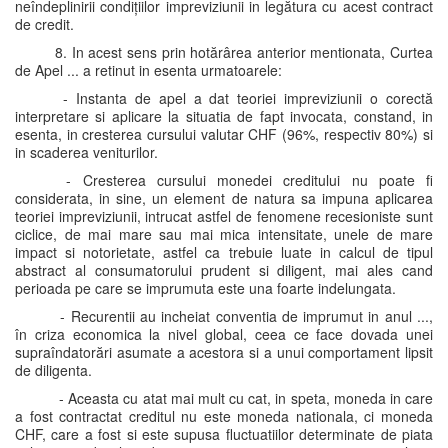
neîndeplinirii condițiilor impreviziunii in legătura cu acest contract
de credit.
8. In acest sens prin hotărârea anterior mentionata, Curtea
de Apel ... a retinut in esenta urmatoarele:
- Instanta de apel a dat teoriei impreviziunii o corectă
interpretare si aplicare la situatia de fapt invocata, constand, in
esenta, in cresterea cursului valutar CHF (96%, respectiv 80%) si
in scaderea veniturilor.
- Cresterea cursului monedei creditului nu poate fi
considerata, in sine, un element de natura sa impuna aplicarea
teoriei impreviziunii, intrucat astfel de fenomene recesioniste sunt
ciclice, de mai mare sau mai mica intensitate, unele de mare
impact si notorietate, astfel ca trebuie luate in calcul de tipul
abstract al consumatorului prudent si diligent, mai ales cand
perioada pe care se imprumuta este una foarte indelungata.
- Recurentii au incheiat conventia de imprumut in anul ...,
în criza economica la nivel global, ceea ce face dovada unei
supraîndatorări asumate a acestora si a unui comportament lipsit
de diligenta.
- Aceasta cu atat mai mult cu cat, in speta, moneda in care
a fost contractat creditul nu este moneda nationala, ci moneda
CHF, care a fost si este supusa fluctuatiilor determinate de piata