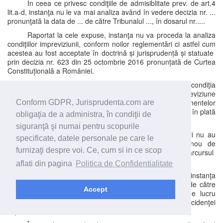
În ceea ce privesc condiţiile de admisiblitate prev. de art.4
lit.a-d, instanţa nu le va mai analiza având în vedere decizia nr. ...
pronunţată la data de ... de către Tribunalul ..., în dosarul nr.....
Raportat la cele expuse, instanţa nu va proceda la analiza
condiţiilor impreviziunii, conform noilor reglementări ci astfel cum
acestea au fost acceptate în doctrină și jurisprudență și statuate
prin decizia nr. 623 din 25 octombrie 2016 pronunțată de Curtea
Constituțională a României.
Instanţa constată că nu este îndeplinită condiţia
impreviziunii în planul obligaţiilor împrumutaţilor, impreviziune
derivând din contractul perfectat, în contextul evenimentelor
Conform GDPR, Jurisprudenta.com are
ulterioare survenite, ce ar fi atins o limită impunând darea în plată
obligaţia de a administra, în condiţii de
a apartamentului, pentru următoarele motive.
siguranţă şi numai pentru scopurile
Pentru început, instanţa reţine că debitorii intimaţii nu au
specificate, datele personale pe care le
arătat în notificarea din data de ..., vreun motiv nou de
furnizaţi despre voi. Ce, cum si in ce scop
impreviziune, ci au reluat împrejurări petrecute pe parcursul
dosarului nr. ....
aflati din pagina
Politica de Confidentialitate
Cu privire la motivele de impreviziune anterioare, instanţa
observă că prin decizia nr. ... pronunţată la data de ... de către
Accept
Tribunalul ..., în dosarul nr.... s-a statuat cu putere de lucru
judecat faptul că nu pot fi reţinute condiţiile incidenţei
impreviziunii.