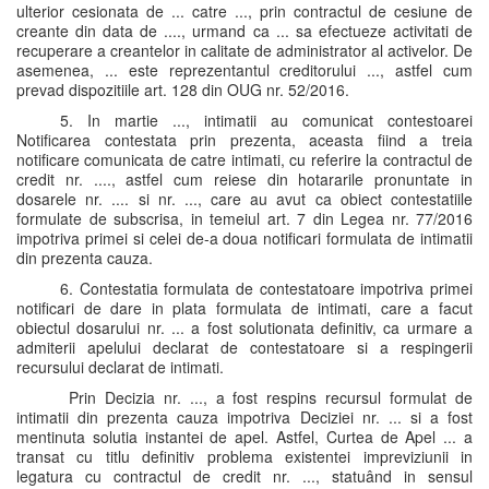
ulterior cesionata de ... catre ..., prin contractul de cesiune de
creante din data de ...., urmand ca ... sa efectueze activitati de
recuperare a creantelor in calitate de administrator al activelor. De
asemenea, ... este reprezentantul creditorului ..., astfel cum
prevad dispozitiile art. 128 din OUG nr. 52/2016.
5. In martie ..., intimatii au comunicat contestoarei
Notificarea contestata prin prezenta, aceasta fiind a treia
notificare comunicata de catre intimati, cu referire la contractul de
credit nr. ...., astfel cum reiese din hotararile pronuntate in
dosarele nr. .... si nr. ..., care au avut ca obiect contestatiile
formulate de subscrisa, in temeiul art. 7 din Legea nr. 77/2016
impotriva primei si celei de-a doua notificari formulata de intimatii
din prezenta cauza.
6. Contestatia formulata de contestatoare impotriva primei
notificari de dare in plata formulata de intimati, care a facut
obiectul dosarului nr. ... a fost solutionata definitiv, ca urmare a
admiterii apelului declarat de contestatoare si a respingerii
recursului declarat de intimati.
Prin Decizia nr. ..., a fost respins recursul formulat de
intimatii din prezenta cauza impotriva Deciziei nr. ... si a fost
mentinuta solutia instantei de apel. Astfel, Curtea de Apel ... a
transat cu titlu definitiv problema existentei impreviziunii in
legatura cu contractul de credit nr. ..., statuând in sensul