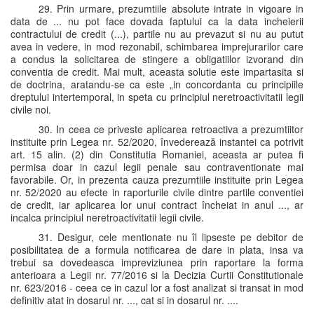
29. Prin urmare, prezumtiile absolute intrate in vigoare in
data de ... nu pot face dovada faptului ca la data incheierii
contractului de credit (...), partile nu au prevazut si nu au putut
avea in vedere, in mod rezonabil, schimbarea imprejurarilor care
a condus la solicitarea de stingere a obligatiilor izvorand din
conventia de credit. Mai mult, aceasta solutie este impartasita si
de doctrina, aratandu-se ca este „in concordanta cu principiile
dreptului intertemporal, in speta cu principiul neretroactivitatii legii
civile noi.
30. In ceea ce priveste aplicarea retroactiva a prezumtiitor
instituite prin Legea nr. 52/2020, învederează instantei ca potrivit
art. 15 alin. (2) din Constitutia Romaniei, aceasta ar putea fi
permisa doar in cazul legii penale sau contraventionate mai
favorabile. Or, in prezenta cauza prezumtiile instituite prin Legea
nr. 52/2020 au efecte in raporturile civile dintre partile conventiei
de credit, iar aplicarea lor unui contract încheiat in anul ..., ar
incalca principiul neretroactivitatii legii civile.
31. Desigur, cele mentionate nu îl lipseste pe debitor de
posibilitatea de a formula notificarea de dare in plata, insa va
trebui sa dovedeasca impreviziunea prin raportare la forma
anterioara a Legii nr. 77/2016 si la Decizia Curtii Constitutionale
nr. 623/2016 - ceea ce in cazul lor a fost analizat si transat in mod
definitiv atat in dosarul nr. ..., cat si in dosarul nr. ....