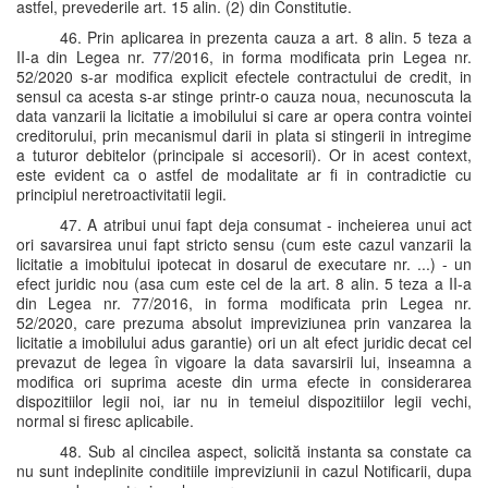
astfel, prevederile art. 15 alin. (2) din Constitutie.
46. Prin aplicarea in prezenta cauza a art. 8 alin. 5 teza a
II-a din Legea nr. 77/2016, in forma modificata prin Legea nr.
52/2020 s-ar modifica explicit efectele contractului de credit, in
sensul ca acesta s-ar stinge printr-o cauza noua, necunoscuta la
data vanzarii la licitatie a imobilului si care ar opera contra vointei
creditorului, prin mecanismul darii in plata si stingerii in intregime
a tuturor debitelor (principale si accesorii). Or in acest context,
este evident ca o astfel de modalitate ar fi in contradictie cu
principiul neretroactivitatii legii.
47. A atribui unui fapt deja consumat - incheierea unui act
ori savarsirea unui fapt stricto sensu (cum este cazul vanzarii la
licitatie a imobitului ipotecat in dosarul de executare nr. ...) - un
efect juridic nou (asa cum este cel de la art. 8 alin. 5 teza a II-a
din Legea nr. 77/2016, in forma modificata prin Legea nr.
52/2020, care prezuma absolut impreviziunea prin vanzarea la
licitatie a imobilului adus garantie) ori un alt efect juridic decat cel
prevazut de legea în vigoare la data savarsirii lui, inseamna a
modifica ori suprima aceste din urma efecte in considerarea
dispozitiilor legii noi, iar nu in temeiul dispozitiilor legii vechi,
normal si firesc aplicabile.
48. Sub al cincilea aspect, solicită instanta sa constate ca
nu sunt indeplinite conditiile impreviziunii in cazul Notificarii, dupa