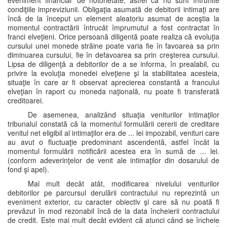
eveniment financiar de notorietate, astfel că nu sunt întrunite
condiţiile impreviziunii. Obligaţia asumată de debitorii intimaţi are
încă de la început un element aleatoriu asumat de aceştia la
momentul contractării întrucât împrumutul a fost contractat în
franci elveţieni. Orice persoană diligentă poate realiza că evoluţia
cursului unei monede străine poate varia fie în favoarea sa prin
diminuarea cursului, fie în defavoarea sa prin creşterea cursului.
Lipsa de diligenţă a debitorilor de a se informa, în prealabil, cu
privire la evoluţia monedei elveţiene şi la stabilitatea acesteia,
situaţie în care ar fi observat aprecierea constantă a francului
elveţian în raport cu moneda naţională, nu poate fi transferată
creditoarei.
De asemenea, analizând situaţia veniturilor intimaţilor
tribunalul constată că la momentul formulării cererii de creditare
venitul net eligibil al intimaţilor era de ... lei impozabil, venituri care
au avut o fluctuaţie predominant ascendentă, astfel încât la
momentul formulării notificării acestea era în sumă de ... lei.
(conform adeverinţelor de venit ale intimaţilor din dosarulul de
fond şi apel).
Mai mult decât atât, modificarea nivelului veniturilor
debitorilor pe parcursul derulării contractului nu reprezintă un
eveniment exterior, cu caracter obiectiv şi care să nu poată fi
prevăzut în mod rezonabil încă de la data încheierii contractului
de credit. Este mai mult decât evident că atunci când se încheie