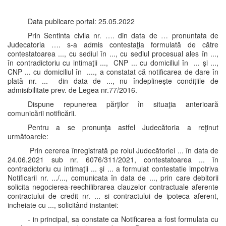
Data publicare portal: 25.05.2022
Prin Sentinta civila nr. …. din data de … pronuntata de
Judecatoria …. s-a admis contestaţia formulată de către
contestatoarea ..., cu sediul în ..., cu sediul procesual ales în ...,
în contradictoriu cu intimaţii ..., CNP ... cu domiciliul în ... şi ...,
CNP ... cu domiciliul în ...., a constatat că notificarea de dare în
plată nr. ... din data de ..., nu îndeplineşte condiţiile de
admisibilitate prev. de Legea nr.77/2016.
Dispune repunerea părţilor în situaţia anterioară
comunicării notificării.
Pentru a se pronunţa astfel Judecătoria a reţinut
următoarele:
Prin cererea înregistrată pe rolul Judecătoriei ... în data de
24.06.2021 sub nr. 6076/311/2021, contestatoarea ... în
contradictoriu cu intimaţii ... şi ... a formulat contestatie impotriva
Notificarii nr. .../..., comunicata în data de ..., prin care debitorii
solicita negocierea-reechilibrarea clauzelor contractuale aferente
contractului de credit nr. ... si contractului de ipoteca aferent,
incheiate cu ..., solicitând instantei:
- in principal, sa constate ca Notificarea a fost formulata cu