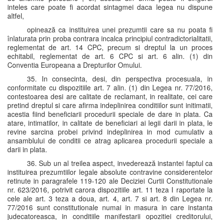
inteles care poate fi acordat sintagmei daca legea nu dispune
altfel,
opinează ca instituirea unei prezumtii care sa nu poata fi
înlaturata prin proba contrara incalca principiul contradictorialitatii,
reglementat de art. 14 CPC, precum si dreptul la un proces
echitabil, reglementat de art. 6 CPC si art. 6 alin. (1) din
Conventia Europeana a Drepturilor Omului.
35. In consecinta, desi, din perspectiva procesuala, in
conformitate cu dispozitiile art. 7 alin. (1) din Legea nr. 77/2016,
contestoarea desi are calitate de reclamant, in realitate, cei care
pretind dreptul si care afirma indeplinirea conditiilor sunt initimatii,
acestia fiind beneficiarii procedurii speciale de dare in plata. Ca
atare, intimatilor, in calitate de beneficiari ai legii darii in plata, le
revine sarcina probei privind indeplinirea in mod cumulativ a
ansamblului de conditii ce atrag aplicarea procedurii speciale a
darii in plata.
36. Sub un al treilea aspect, invederează instantei faptul ca
instituirea prezumtiilor legale absolute contravine considerentelor
retinute in paragrafele 119-120 ale Deciziei Curtii Constitutionale
nr. 623/2016, potrivit carora dispozitiile art. 11 teza I raportate la
cele ale art. 3 teza a doua, art. 4, art. 7 si art. 8 din Legea nr.
77/2016 sunt constitutionale numai in masura in care instanta
judecatoreasca, in conditiile manifestarii opozitiei creditorului,