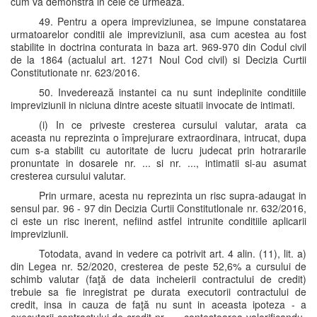
cum va demonstra in cele ce urmeaza.
49. Pentru a opera impreviziunea, se impune constatarea
urmatoarelor conditii ale impreviziunii, asa cum acestea au fost
stabilite in doctrina conturata in baza art. 969-970 din Codul civil
de la 1864 (actualul art. 1271 Noul Cod civil) si Decizia Curtii
Constitutionate nr. 623/2016.
50. Invederează instantei ca nu sunt indeplinite conditiile
impreviziunii in niciuna dintre aceste situatii invocate de intimati.
(i) In ce priveste cresterea cursului valutar, arata ca
aceasta nu reprezinta o împrejurare extraordinara, intrucat, dupa
cum s-a stabilit cu autoritate de lucru judecat prin hotrararile
pronuntate in dosarele nr. ... si nr. ..., intimatii si-au asumat
cresterea cursului valutar.
Prin urmare, acesta nu reprezinta un risc supra-adaugat in
sensul par. 96 - 97 din Decizia Curtii Constitutlonale nr. 632/2016,
ci este un risc inerent, nefiind astfel intrunite conditiile aplicarii
impreviziunii.
Totodata, avand in vedere ca potrivit art. 4 alin. (11), lit. a)
din Legea nr. 52/2020, cresterea de peste 52,6% a cursului de
schimb valutar (faţă de data incheierii contractului de credit)
trebuie sa fie inregistrat pe durata executorii contractului de
credit, insa in cauza de faţă nu sunt in aceasta ipoteza - a