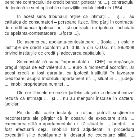
pendinte contractului de credit bancar ipotecar nr. ...şi contractului
de ipotecă le sunt aplicabile dispoziţiile codului civil din 1864.
În acest sens tribunalul reţine că intimaţii ... şi ... au
calitatea de consumatori – persoane fizice, fiind părţi în contractul
de credit bancar ipotecar nr. ...şi contractul de ipotecă încheiate
cu apelanta-contestatoare ...(fosta ...).
De asemenea, apelanta-contestatoare ...(fosta ...) este o
instituţie de credit (conform art. 3 lit. a din O.U.G. nr. 99/2006
privind instituţiile de credit şi adecvarea capitalului).
Se constată că suma împrumutată (... CHF) nu depăşeşte
pragul impus de echivalentul a ... euro la momentul acordării, iar
acest credit a fost garantat cu ipotecă instituită în favoarea
creditoarei asupra imobilului apartament nr. .., situat în ..., judeţul
..., imobil proprietatea numitei ....
Din certificatele de cazier judiciar ataşate la dosarul cauzei
rezultă că intimaţii ... şi ... nu au menţiuni înscrise în cazierul
judiciar.
Pe de altă parte instanţa a reţinut potrivit susţinerilor
necontestate ale părţilor că în dosarul de executare silită ...,
executarea silită a apartamentului nr. 12 situat în ..., judeţul ... a
fost efectuată deja, imobilul fiind adjudecat în procedura
executării silite desfăşurate în dosarul de executare silită ...,