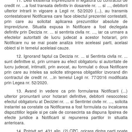
11. Desi existenta impreviziunii in legatura cu contractul de
credit nr. ...a fost transata definitiv in dosarele nr. ... si ..., debitorii
ulterior intrarii in vigoare a Legii nr. 52/2020 (...), au transmis
contestatoarei Notificarea care face obiectul prezentei contestatii,
prin care au solicitat aplicarea prezumtiilor absolute de
impreviziune. Situatia expusa in Notificare a fost dezlegata
definitiv prin Decizia nr. ... si sentinta civila nr. ..., iar ca urmare a
efectelor autoritatii de lucru judecat a acestor hotarari, prin
Notificare nu se mai poate analiza intre aceleasi parti, acelasi
obiect si in temeiul aceleiasi cauze.
12. Ignorand faptul ca Decizia nr. ... si Sentinta civila nr. ...
sunt definitive si, prin urmare au efect obligatoriu si autoritate de
lucru judecat, intimatii, prin avocat, au formulat o doua Notificare
prin care au inteles sa solicite stingerea obligatiilor izvorand din
contractul de credit nr. ...in temeiul Legii nr. 77/2016 modificata
prin Legea nr. 52/2020.
13. Avand in vedere ca prin formularea Notificarii (...)
ulterior pronuntarii unor hotarari definitive, debitorii nesocotesc
efectul obligatoriu at Deciziei nr. ... si Sentintei civile nr. ..., solicita
instantei sa constate ca Notificarea a fost formulata cu incalcarea
dispozitiilor legale si pe cale de consecinta sa dispuna lipsirea de
efecte juridice a Notificarii si repunerea partilor in situatia
anterioara.
14. Potrivit art. 431 alin. (2) CPC, oricare dintre parti poate