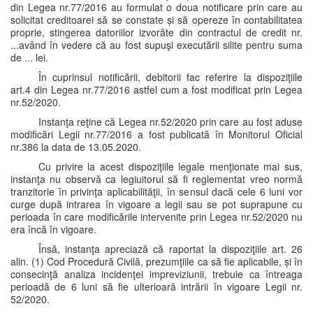
din Legea nr.77/2016 au formulat o doua notificare prin care au
solicitat creditoarei să se constate și să opereze în contabilitatea
proprie, stingerea datoriilor izvorâte din contractul de credit nr.
...având în vedere că au fost supuşi executării silite pentru suma
de ... lei.
În cuprinsul notificării, debitorii fac referire la dispoziţiile
art.4 din Legea nr.77/2016 astfel cum a fost modificat prin Legea
nr.52/2020.
Instanţa reţine că Legea nr.52/2020 prin care au fost aduse
modificări Legii nr.77/2016 a fost publicată în Monitorul Oficial
nr.386 la data de 13.05.2020.
Cu privire la acest dispoziţiile legale menţionate mai sus,
instanţa nu observă ca legiuitorul să fi reglementat vreo normă
tranzitorie în privinţa aplicabilităţii, în sensul dacă cele 6 luni vor
curge după intrarea în vigoare a legii sau se pot suprapune cu
perioada în care modificările intervenite prin Legea nr.52/2020 nu
era încă în vigoare.
Însă, instanţa apreciază că raportat la dispoziţiile art. 26
alin. (1) Cod Procedură Civilă, prezumţiile ca să fie aplicabile, și în
consecinţă analiza incidenţei impreviziunii, trebuie ca întreaga
perioadă de 6 luni să fie ulterioară intrării în vigoare Legii nr.
52/2020.