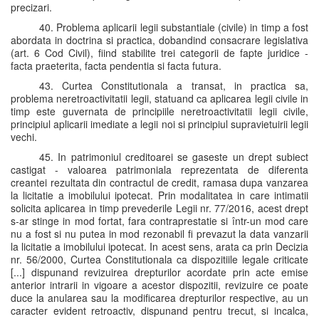
precizari.
40. Problema aplicarii legii substantiale (civile) in timp a fost
abordata in doctrina si practica, dobandind consacrare legislativa
(art. 6 Cod Civil), fiind stabilite trei categorii de fapte juridice -
facta praeterita, facta pendentia si facta futura.
43. Curtea Constitutionala a transat, in practica sa,
problema neretroactivitatii legii, statuand ca aplicarea legii civile in
timp este guvernata de principiile neretroactivitatii legii civile,
principiul aplicarii imediate a legii noi si principiul supravietuirii legii
vechi.
45. In patrimoniul creditoarei se gaseste un drept subiect
castigat - valoarea patrimoniala reprezentata de diferenta
creantei rezultata din contractul de credit, ramasa dupa vanzarea
la licitatie a imobilului ipotecat. Prin modalitatea in care intimatii
solicita aplicarea in timp prevederile Legii nr. 77/2016, acest drept
s-ar stinge in mod fortat, fara contraprestatie si într-un mod care
nu a fost si nu putea in mod rezonabil fi prevazut la data vanzarii
la licitatie a imobilului ipotecat. In acest sens, arata ca prin Decizia
nr. 56/2000, Curtea Constitutionala ca dispozitiile legale criticate
[...] dispunand revizuirea drepturilor acordate prin acte emise
anterior intrarii in vigoare a acestor dispozitii, revizuire ce poate
duce la anularea sau la modificarea drepturilor respective, au un
caracter evident retroactiv, dispunand pentru trecut, si incalca,