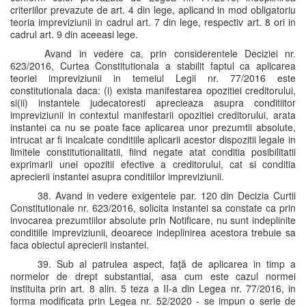
criteriilor prevazute de art. 4 din lege, aplicand in mod obligatoriu
teoria impreviziunii in cadrul art. 7 din lege, respectiv art. 8 ori in
cadrul art. 9 din aceeasi lege.
Avand in vedere ca, prin considerentele Deciziei nr.
623/2016, Curtea Constitutionala a stabilit faptul ca aplicarea
teoriei impreviziunii in temeiul Legii nr. 77/2016 este
constitutionala daca: (i) exista manifestarea opozitiei creditorului,
si(ii) instantele judecatoresti aprecieaza asupra conditiitor
impreviziunii in contextul manifestarii opozitiei creditorului, arata
instantei ca nu se poate face aplicarea unor prezumtii absolute,
intrucat ar fi incalcate conditiile aplicarii acestor dispozitii legale in
limitele constitutionalitatii, fiind negate atat conditia posibilitatii
exprimarii unei opozitii efective a creditorului, cat si conditia
aprecierii instantei asupra conditiilor impreviziunii.
38. Avand in vedere exigentele par. 120 din Decizia Curtii
Constitutionale nr. 623/2016, solicita instantei sa constate ca prin
invocarea prezumtiilor absolute prin Notificare, nu sunt indeplinite
conditiile impreviziunii, deoarece indeplinirea acestora trebuie sa
faca obiectul aprecierii instantei.
39. Sub al patrulea aspect, faţă de aplicarea in timp a
normelor de drept substantial, asa cum este cazul normei
instituita prin art. 8 alin. 5 teza a II-a din Legea nr. 77/2016, in
forma modificata prin Legea nr. 52/2020 - se impun o serie de