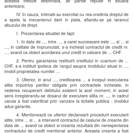
aceasta trebuie desfiintata, iar partile repuse in situatia
anterioara;
IV. In cauza, intimatii au exercitat cu rea-credinta dreptul de
a apela la mecanismul darii in plata, aflandu-se pe taramul
abuzului de drept.
I. Prezentarea situatiei de fapt:
1. In data de ..., intre ..., a carei succesoare este ..., si ... si
..., in calitate de imprumutati, s-a incheiat contractul de credit nr.
..., avand ca obiect acordarea unui credit in valoare de ... CHF.
2. Pentru garantarea restituirii creditului in cuantum de ...
CHF, s-a instituit ipoteca de rangul asupra imobilului situat in ...,
imobil proprietatea numitei ....
3. Ulterior, in anul ..., creditoarea ... a inceput executarea
silita impotriva partilor obligate prin contractele incheiate, in
vederea recuperarii debitului existent la acel moment, in acest
sens inregistrandu-se dosarul de executare silita nr. ..., in cadrul
caruia a fost valorificat prin vanzare la licitatie publica - imobilul
adus garantie.
4. Mentionează ca ulterior declansarii procedurii executarii
silite, intre ... si ... a intervenit contractul de cesiune de creante din
data de ... avand ca obiect si creanta rezultata din nerespectarea
contractului de credit mentionat anterior. Aceasta creanta a fost