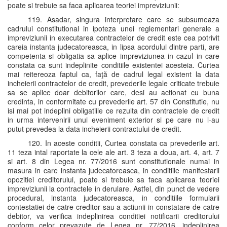
poate si trebuie sa faca aplicarea teoriei impreviziunii:
119. Asadar, singura interpretare care se subsumeaza
cadrului constitutional in ipoteza unei reglementari generale a
impreviziunii in executarea contractelor de credit este cea potrivit
careia instanta judecatoreasca, in lipsa acordului dintre parti, are
competenta si obligatia sa aplice impreviziunea in cazul in care
constata ca sunt indeplinite conditiile existentei acesteia. Curtea
mai reitereoza faptul ca, faţă de cadrul legal existent la data
incheierii contractelor de credit, prevederile legale criticate trebuie
sa se aplice doar debitorilor care, desi au actionat cu buna
credinta, in conformitate cu prevederile art. 57 din Constitutie, nu
isi mai pot indeplini obligatiile ce rezulta din contractele de credit
in urma intervenirii unui eveniment exterior si pe care nu l-au
putut prevedea la data incheierii contractului de credit.
120. In aceste conditii, Curtea constata ca prevederile art.
11 teza intal raportate la cele ale art. 3 teza a doua, art. 4, art. 7
si art. 8 din Legea nr. 77/2016 sunt constitutionale numai in
masura in care instanta judecatoreasca, in conditiile manifestarii
opozitiei creditorului, poate si trebuie sa faca aplicarea teoriei
impreviziunii la contractele in derulare. Astfel, din punct de vedere
procedural, instanta judecatoreasca, in conditiile formularii
contestatiei de catre creditor sau a actiunii in constatare de catre
debitor, va verifica indeplinirea conditiei notificarii creditorului
conform celor prevazute de Legea nr. 77/2016, indeplinirea