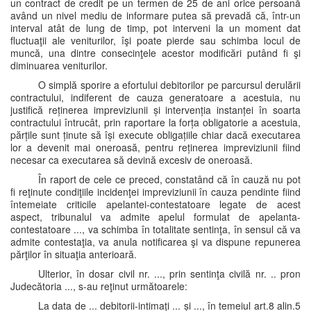
un contract de credit pe un termen de 25 de ani orice persoană
având un nivel mediu de informare putea să prevadă că, într-un
interval atât de lung de timp, pot interveni la un moment dat
fluctuaţii ale veniturilor, îşi poate pierde sau schimba locul de
muncă, una dintre consecinţele acestor modificări putând fi şi
diminuarea veniturilor.
O simplă sporire a efortului debitorilor pe parcursul derulării
contractului, indiferent de cauza generatoare a acestuia, nu
justifică reținerea impreviziunii și intervenția instanței în soarta
contractului întrucât, prin raportare la forța obligatorie a acestuia,
părțile sunt ținute să își execute obligațiile chiar dacă executarea
lor a devenit mai oneroasă, pentru reținerea impreviziunii fiind
necesar ca executarea să devină excesiv de oneroasă.
În raport de cele ce preced, constatând că în cauză nu pot
fi reţinute condiţiile incidenţei impreviziunii în cauza pendinte fiind
întemeiate criticile apelantei-contestatoare legate de acest
aspect, tribunalul va admite apelul formulat de apelanta-
contestatoare ..., va schimba în totalitate sentinţa, în sensul că va
admite contestaţia, va anula notificarea şi va dispune repunerea
părţilor în situaţia anterioară.
Ulterior, în dosar civil nr. ..., prin sentinţa civilă nr. .. pron
Judecătoria ..., s-au reţinut următoarele:
La data de ... debitorii-intimaţi ... și ..., în temeiul art.8 alin.5