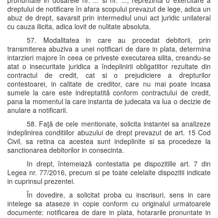
pronuntate in dosarele nr. ... si nr. ..., reprezinta o exercitare a
dreptului de notificare în afara scopului prevazut de lege, adica un
abuz de drept, savarsit prin intermediul unui act juridic unilateral
cu cauza ilicita, adica lovit de nulitate absoluta.
57. Modalitatea in care au procedat debitorii, prin
transmiterea abuziva a unei notificari de dare in plata, determina
intarzieri majore în ceea ce priveste executarea silita, creandu-se
atat o insecuritate juridica a îndeplinirii obligatiitor rezultate din
contractul de credit, cat si o prejudiciere a drepturilor
contestoarei, in calitate de creditor, care nu mai poate incasa
sumele la care este indreptatită conform contractului de credit,
pana la momentul la care instanta de judecata va lua o decizie de
anulare a notificarii.
58. Faţă de cele mentionate, solicita instantei sa analizeze
indeplinirea conditiilor abuzului de drept prevazut de art. 15 Cod
Civil, sa retina ca acestea sunt indeplinite si sa procedeze la
sanctionarea debitorilor in consecinta.
In drept, întemeiază contestatia pe dispozitille art. 7 din
Legea nr. 77/2016, precum si pe toate celelalte dispozitii indicate
in cuprinsul prezentei.
În dovedire, a solicitat proba cu inscrisuri, sens in care
intelege sa ataseze in copie conform cu originalul urmatoarele
documente: notificarea de dare in plata, hotararile pronuntate in