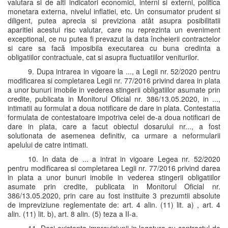
valutara si de alti indicatori economici, interni si externi, politica
monetara externa, nivelul inflatiei, etc. Un consumator prudent si
diligent, putea aprecia si previziona atât asupra posibilitatii
aparitiei acestui risc valutar, care nu reprezinta un eveniment
exceptional, ce nu putea fi prevazut la data încheierii contractelor
si care sa facă imposibila executarea cu buna credinta a
obligatiilor contractuale, cat si asupra fluctuatiilor veniturilor.
9. Dupa intrarea in vigoare la ..., a Legii nr. 52/2020 pentru
modificarea si completarea Legii nr. 77/2016 privind darea in plata
a unor bunuri imobile in vederea stingerii obligatiilor asumate prin
credite, publicata in Monitorul Oficial nr. 386/13.05.2020, in ...,
intimatii au formulat a doua notificare de dare in plata. Contestatia
formulata de contestatoare impotriva celei de-a doua notificari de
dare in plata, care a facut obiectul dosarului nr..., a fost
solutionata de asemenea definitiv, ca urmare a neformularii
apelului de catre intimati.
10. In data de ... a intrat in vigoare Legea nr. 52/2020
pentru modificarea si completarea Legii nr. 77/2016 privind darea
in plata a unor bunuri imobile in vederea stingerii obligatiilor
asumate prin credite, publicata in Monitorul Oficial nr.
386/13.05.2020, prin care au fost instituite 3 prezumtii absolute
de impreviziune reglementate de: art. 4 alin. (11) lit. a) , art. 4
alin. (11) lit. b), art. 8 alin. (5) teza a II-a.