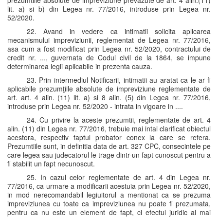
prezumtiile absolute de impreviziune prevazute de art. 4 alin.(11)
lit. a) si b) din Legea nr. 77/2016, introduse prin Legea nr.
52/2020.
22. Avand in vedere ca intimatii solicita aplicarea
mecanismului impreviziunii, reglementat de Legea nr. 77/2016,
asa cum a fost modificat prin Legea nr. 52/2020, contractului de
credit nr. ..., guvernata de Codul civil de la 1864, se impune
determinarea legii aplicabile in prezenta cauza.
23. Prin intermediul Notificarii, intimatii au aratat ca le-ar fi
aplicabile prezumţiile absolute de impreviziune reglementate de
art. art. 4 alin. (11) lit. a) si 8 alin. (5) din Legea nr. 77/2016,
introduse prin Legea nr. 52/2020 - intrata in vigoare in ....
24. Cu privire la aceste prezumtii, reglementate de art. 4
alin. (11) din Legea nr. 77/2016, trebuie mai intai clarificat obiectul
acestora, respectiv faptul probator conex la care se refera.
Prezumtiile sunt, in definitia data de art. 327 CPC, consecintele pe
care legea sau judecatorul le trage dintr-un fapt cunoscut pentru a
fi stabilit un fapt necunoscut.
25. In cazul celor reglementate de art. 4 din Legea nr.
77/2016, ca urmare a modificarii acestuia prin Legea nr. 52/2020,
in mod nerecomandabil legiuitorul a mentionat ca se prezuma
impreviziunea cu toate ca impreviziunea nu poate fi prezumata,
pentru ca nu este un element de fapt, ci efectul juridic al mai