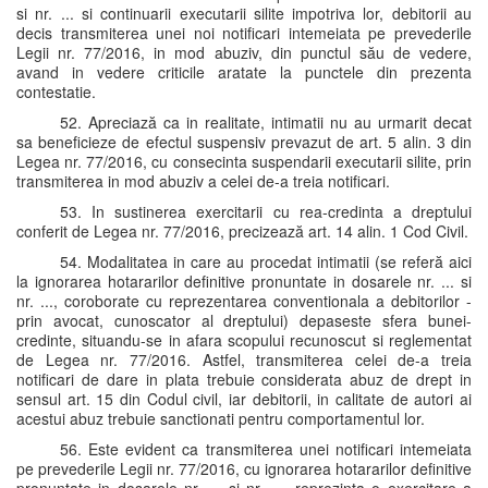
si nr. ... si continuarii executarii silite impotriva lor, debitorii au
decis transmiterea unei noi notificari intemeiata pe prevederile
Legii nr. 77/2016, in mod abuziv, din punctul său de vedere,
avand in vedere criticile aratate la punctele din prezenta
contestatie.
52. Apreciază ca in realitate, intimatii nu au urmarit decat
sa beneficieze de efectul suspensiv prevazut de art. 5 alin. 3 din
Legea nr. 77/2016, cu consecinta suspendarii executarii silite, prin
transmiterea in mod abuziv a celei de-a treia notificari.
53. In sustinerea exercitarii cu rea-credinta a dreptului
conferit de Legea nr. 77/2016, precizează art. 14 alin. 1 Cod Civil.
54. Modalitatea in care au procedat intimatii (se referă aici
la ignorarea hotararilor definitive pronuntate in dosarele nr. ... si
nr. ..., coroborate cu reprezentarea conventionala a debitorilor -
prin avocat, cunoscator al dreptului) depaseste sfera bunei-
credinte, situandu-se in afara scopului recunoscut si reglementat
de Legea nr. 77/2016. Astfel, transmiterea celei de-a treia
notificari de dare in plata trebuie considerata abuz de drept in
sensul art. 15 din Codul civil, iar debitorii, in calitate de autori ai
acestui abuz trebuie sanctionati pentru comportamentul lor.
56. Este evident ca transmiterea unei notificari intemeiata
pe prevederile Legii nr. 77/2016, cu ignorarea hotararilor definitive