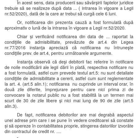
În acest sens, data producerii sau săvârşirii faptelor juridice
trebuie să se realizeze după data ... ( intrarea în vigoare a Legii
nr.52/2020), dată de la care ar trebui să curgă cele 6 luni.
Or, notificarea din prezenta cauză a fost formulată după
aproximativ o lună de la intrarea în vigoare a Legii nr.52/2020.
Chiar și verificând notificarea din data de ... raportat la
condiţiile de admisibilitate, prevăzute de art.4 din Legea
nr.77/2016 instanţa apreciază că notificarea nu întruneşte
condiţiile prev. de art.4, pentru următoarele argumente.
Instanţa observă că deşi debitorii fac referire în notificare
de noile modificării ale legii dării în plată, respectiva notificare nu
a fost formulată, astfel cum prevede textul art.5: nu sunt detaliate
condiţiile de admisibilitate a cererii, astfel cum sunt reglementate
la art. 4. (art.5 alin.1); notificarea nu cuprinde un interval orar, în
două zile diferite, împrejurare pentru care nici prima zi de
convocare la notarul public nu a fost stabilită la un termen mai
scurt de 30 de zile libere şi nici mai lung de 90 de zile (art.5
alin.3).
De fapt, notificarea debitorilor are mai degrabă aspectul
unei adrese prin care i se pune în vedere creditoarei să constate
și să opereze în contabilitatea proprie, stingerea datoriilor izvorâte
din contractul de credit nr. ....