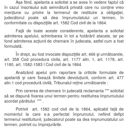
Așa fiind, apelanta a solicitat a se avea în vedere faptul că
în cazul înscrisului sub semnătură privată care nu conţine vreo
menţiune cu privire la termenul de restituire a obligaţiei,
judecătorul poate să dea împrumutatului un termen, în
conformitate cu dispoziţiile art. 1582 Cod civil de la 1864.
Faţă de toate aceste considerente, apelanta a solicitat
admiterea apelului, schimbarea în tot a hotărârii atacate, iar pe
fond admiterea acţiunii de chemare în judecata, astfel cum a fost
formulată.
În drept, au fost invocate dispoziţiile art. 466 şi următoarele,
art. 358 Cod procedura civila, art. 1177 alin. 1, art. 1178, art.
1180, art. 1582-1583 l Cod civil de la 1864.
Analizând apelul prin raportare la criticile formulate de
apelantă și care fixează limitele devoluțiunii, conform art. 477
alin.1 cod procedură civilă, Tribunalul reține următoarele :
Prin cererea de chemare în judecată reclamanta *** solicitat
să se dispună fixarea unui termen pentru restituirea împrumutului
acordat pârâtului *** .
Potrivit art. 1582 cod civil de la 1864, aplicabil față de
momentul la care s-a perfectat împrumutul, nefiind defipt
termenul restitutiunii, judecatorul poate sa dea imprumutatului un
termen, potrivit cu împrejurările.