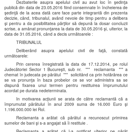
Dezbaterile asupra apelului civil au avut loc în şedinţa
publică din data de 23.05.2016 fiind consemnate în încheierea de
şedinţă de la acea dată care face parte integrantă din prezenta
decizie, când, tribunalul, având nevoie de timp pentru a delibera
şi pentru a da posibilitatea părţilor să depună la dosar concluzii
scrise, a amânat pronunţarea la data de 30.05.2016 şi, ulterior, la
data de 31.05.2016, când a decis următoarele :
TRIBUNALUL
Deliberând asupra apelului civil de faţă, constată
următoarele:
Prin cererea înregistrată la data de 17.12.2014, pe rolul
Judecătoriei Sector 1 Bucureşti, sub nr. *** reclamanta *** a
chemat în judecata pe pârâtul *** solicitând ca prin hotărârea ce
se va pronunţa în baza probelor ce se vor administra sa se
dispună fixarea unui termen pentru restituirea împrumutului
acordat pe durata nedeterminata.
In motivarea acţiunii se arata de către reclamantă că a
împrumutat pârâtului în anul 2009 suma de 16.000 Euro şi
1.196.000.000 lei Rol.
Reclamanta a arătat că pârâtul a recunoscut primirea
sumelor de bani şi s-a angajat să îi restituie .
Reclamanta a arătat că l-a notificat ulterior pe pârât