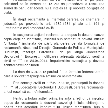
solicitând ca în termen de 15 zile sa procedeze la restituirea
sumei de bani, dar acesta nu a înţeles sa îşi onoreze obligaţia de
plată.
În drept reclamanta a întemeiat cererea de chemare în
judecată pe prevederile art. 1582-1584 şi ale art. 194 şi
următoarele cod procedură civilă.
In susţinerea acţiunii reclamanta a depus la dosarul cauzei
copia cărţii de identitate, înscrisul sub semnătură privată intitulat
”chitanţa ” încheiata de părţi, plângerea penală formulată de
reclamantă, răspunsul Direcţiei Generale de Politie a Municipiului
București, rezoluţia Parchetului de pe lângă Judecătoria
Sectorului 1 București, notificarea adresată pârâtului, sentinţa
civilă nr. *** din 24.04.2014, împuternicire avocaţiala şi dovada
achitării taxei de timbru.
La data de 6.04.2015 pârâtul *** a formulat întâmpinare în
care a solicitat respingerea acţiunii ca neîntemeiată.
Prin sentinţa civilă nr. ***/05.05.2015, pronunţată în dosarul
nr. *** al Judecătoriei Sectorului 1 Bucureşti, cererea reclamantei
a fost respinsă ca neîntemeiată.
Pentru a hotărî astfel, prima instanță a reținut că înscrisul
depus de reclamanta la dosarul cauzei şi intitulat chitanţa nu
poartă data acordării împrumutului, lipsind menţiunea „bun şi