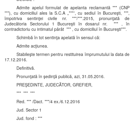
Admite apelul formulat de apelanta reclamantă *** (CNP
***), cu domiciliul ales la S.C.A „***”, cu sediul în Bucureşti, ***,
împotriva sentinţei civile nr. ***/***.2015, pronunţată de
Judecătoria Sectorului 1 Bucureşti în dosarul nr. *** , în
contradictoriu cu intimatul pârât *** , cu domiciliul în Bucureşti***.
Schimbă în tot sentinţa apelată în sensul că:
Admite acţiunea.
Stabileşte termen pentru restituirea împrumutului la data de
17.12.2016.
Definitivă.
Pronunţată în şedinţă publică, azi, 31.05.2016.
PREŞEDINTE, JUDECĂTOR, GREFIER,
*** *** ***
Red. *** /Dact. ***/4 ex./6.12.2016
Jud. Sector 1
Jud. fond : ***