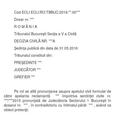
Cod ECLI ECLI:RO:TBBUC:2016:**.00***
Dosar nr. ***
R O M Â N I A
Tribunalul Bucureşti Secţia a V a Civilă
DECIZIA CIVILĂ NR. ***A
Şedinţa publică din data de 31.05.2016
Tribunalul constituit din:
PREŞEDINTE ***
JUDECĂTOR ***
GREFIER ***
Pe rol se află pronunţarea asupra apelului civil formulat de
către apelanta reclamantă *** împotriva sentinţei civile nr.
***/***2015 pronunţată de Judecătoria Sectorului 1 Bucureşti în
dosarul nr. *** , în contradictoriu cu intimatul pârât *** , având ca
obiect pretenţii.