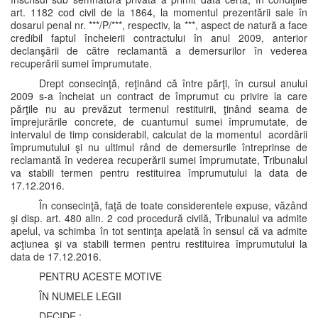
art. 1182 cod civil de la 1864, la momentul prezentării sale în
dosarul penal nr. ***/P/***, respectiv, la ***, aspect de natură a face
credibil faptul încheierii contractului în anul 2009, anterior
declanşării de către reclamantă a demersurilor în vederea
recuperării sumei împrumutate.
Drept consecinţă, reţinând că între părţi, în cursul anului
2009 s-a încheiat un contract de împrumut cu privire la care
părţile nu au prevăzut termenul restituirii, ţinând seama de
împrejurările concrete, de cuantumul sumei împrumutate, de
intervalul de timp considerabil, calculat de la momentul acordării
împrumutului şi nu ultimul rând de demersurile întreprinse de
reclamantă în vederea recuperării sumei împrumutate, Tribunalul
va stabili termen pentru restituirea împrumutului la data de
17.12.2016.
În consecinţă, faţă de toate considerentele expuse, văzând
şi disp. art. 480 alin. 2 cod procedură civilă, Tribunalul va admite
apelul, va schimba în tot sentinţa apelată în sensul că va admite
acţiunea şi va stabili termen pentru restituirea împrumutului la
data de 17.12.2016.
PENTRU ACESTE MOTIVE
ÎN NUMELE LEGII
DECIDE :