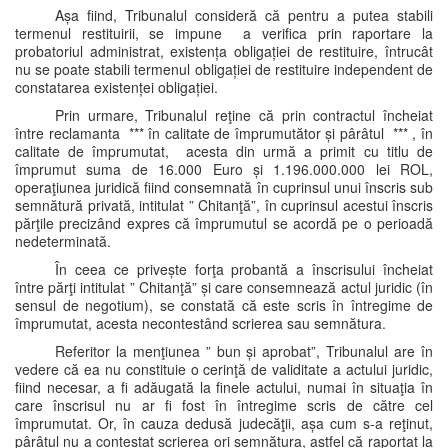
Așa fiind, Tribunalul consideră că pentru a putea stabili
termenul restituirii, se impune a verifica prin raportare la
probatoriul administrat, existența obligației de restituire, întrucât
nu se poate stabili termenul obligației de restituire independent de
constatarea existenței obligației.
Prin urmare, Tribunalul reţine că prin contractul încheiat
între reclamanta *** în calitate de împrumutător și pârâtul *** , în
calitate de împrumutat, acesta din urmă a primit cu titlu de
împrumut suma de 16.000 Euro și 1.196.000.000 lei ROL,
operaţiunea juridică fiind consemnată în cuprinsul unui înscris sub
semnătură privată, intitulat ” Chitanţă”, în cuprinsul acestui înscris
părţile precizând expres că împrumutul se acordă pe o perioadă
nedeterminată.
În ceea ce privește forţa probantă a înscrisului încheiat
între părţi intitulat ” Chitanţă” și care consemnează actul juridic (în
sensul de negotium), se constată că este scris în întregime de
împrumutat, acesta necontestând scrierea sau semnătura.
Referitor la menţiunea ” bun și aprobat”, Tribunalul are în
vedere că ea nu constituie o cerinţă de validitate a actului juridic,
fiind necesar, a fi adăugată la finele actului, numai în situaţia în
care înscrisul nu ar fi fost în întregime scris de către cel
împrumutat. Or, în cauza dedusă judecăţii, așa cum s-a reţinut,
pârâtul nu a contestat scrierea ori semnătura, astfel că raportat la