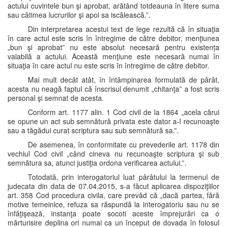
actului cuvintele bun şi aprobat, arătând totdeauna în litere suma
sau câtimea lucrurilor şi apoi sa iscălească.”.
Din interpretarea acestui text de lege rezultă că în situaţia
în care actul este scris în întregime de către debitor, menţiunea
„bun şi aprobat” nu este absolut necesară pentru existența
valabilă a actului. Această menţiune este necesară numai în
situaţia în care actul nu este scris în întregime de către debitor.
Mai mult decât atât, în întâmpinarea formulată de pârât,
acesta nu neagă faptul că înscrisul denumit „chitanţa” a fost scris
personal şi semnat de acesta.
Conform art. 1177 alin. 1 Cod civil de la 1864 „acela cărui
se opune un act sub semnătură privata este dator a-l recunoaşte
sau a tăgădui curat scriptura sau sub semnătură sa.”.
De asemenea, în conformitate cu prevederile art. 1178 din
vechiul Cod civil „când cineva nu recunoaşte scriptura şi sub
semnătura sa, atunci justiţia ordona verificarea actului.”.
Totodată, prin interogatoriul luat pârâtului la termenul de
judecata din data de 07.04.2015, s-a făcut aplicarea dispoziţiilor
art. 358 Cod procedura civila, care prevăd că „dacă partea, fără
motive temeinice, refuza sa răspundă la interogatoriu sau nu se
înfăţişează, instanţa poate socoti aceste împrejurări ca o
mărturisire deplina ori numai ca un început de dovada în folosul