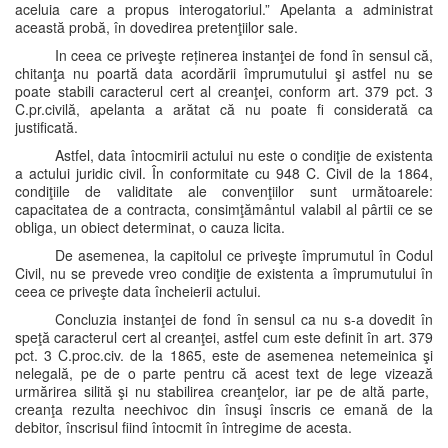
aceluia care a propus interogatoriul.” Apelanta a administrat
această probă, în dovedirea pretenţiilor sale.
In ceea ce priveşte reținerea instanţei de fond în sensul că,
chitanţa nu poartă data acordării împrumutului şi astfel nu se
poate stabili caracterul cert al creanţei, conform art. 379 pct. 3
C.pr.civilă, apelanta a arătat că nu poate fi considerată ca
justificată.
Astfel, data întocmirii actului nu este o condiţie de existenta
a actului juridic civil. În conformitate cu 948 C. Civil de la 1864,
condiţiile de validitate ale convenţiilor sunt următoarele:
capacitatea de a contracta, consimţământul valabil al pârtii ce se
obliga, un obiect determinat, o cauza licita.
De asemenea, la capitolul ce priveşte împrumutul în Codul
Civil, nu se prevede vreo condiţie de existenta a împrumutului în
ceea ce priveşte data încheierii actului.
Concluzia instanţei de fond în sensul ca nu s-a dovedit în
speţă caracterul cert al creanţei, astfel cum este definit în art. 379
pct. 3 C.proc.civ. de la 1865, este de asemenea netemeinica şi
nelegală, pe de o parte pentru că acest text de lege vizează
urmărirea silită şi nu stabilirea creanţelor, iar pe de altă parte,
creanţa rezulta neechivoc din însuşi înscris ce emană de la
debitor, înscrisul fiind întocmit în întregime de acesta.