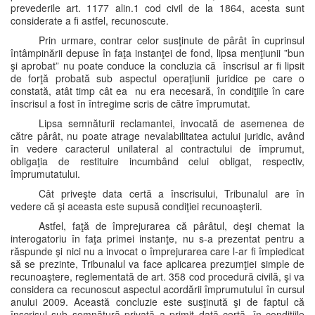
prevederile art. 1177 alin.1 cod civil de la 1864, acesta sunt
considerate a fi astfel, recunoscute.
Prin urmare, contrar celor susţinute de pârât în cuprinsul
întâmpinării depuse în faţa instanţei de fond, lipsa menţiunii ”bun
şi aprobat” nu poate conduce la concluzia că înscrisul ar fi lipsit
de forţă probată sub aspectul operaţiunii juridice pe care o
constată, atât timp cât ea nu era necesară, în condiţiile în care
înscrisul a fost în întregime scris de către împrumutat.
Lipsa semnăturii reclamantei, invocată de asemenea de
către pârât, nu poate atrage nevalabilitatea actului juridic, având
în vedere caracterul unilateral al contractului de împrumut,
obligaţia de restituire incumbând celui obligat, respectiv,
împrumutatului.
Cât priveşte data certă a înscrisului, Tribunalul are în
vedere că şi aceasta este supusă condiţiei recunoaşterii.
Astfel, faţă de împrejurarea că pârâtul, deşi chemat la
interogatoriu în faţa primei instanţe, nu s-a prezentat pentru a
răspunde şi nici nu a invocat o împrejurarea care l-ar fi împiedicat
să se prezinte, Tribunalul va face aplicarea prezumţiei simple de
recunoaştere, reglementată de art. 358 cod procedură civilă, şi va
considera ca recunoscut aspectul acordării împrumutului în cursul
anului 2009. Această concluzie este susţinută şi de faptul că
înscrisul sub semnătură privată a primit dată certă, în condiţiile