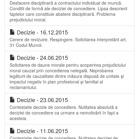
Desfacere disciplinară a contractului individual de muncă.
Conditii de formă ale deciziei de concediere. Lipsa descrierii
faptelor care constituie abatere disciplinară. Problema
prejudiciului moral.
Decizie - 16.12.2015
Cerere de revizuire. Respingere. Solicitarea interpretării art.
31 Codul Muncii.
Decizie - 24.06.2015
Solicitarea de daune morale pentru acoperirea prejudiciului
moral cauzat prin concedierea nelegală. Neprobarea
legăturii de cauzalitate dintre măsura dispusă de unitate şi
impactul negativ în plan profesional şi familial al
reclamantului.
Decizie - 23.06.2015
Contestatie decizie de concediere. Nulitatea absolută a
deciziei de concediere ca urmare a nemotivării în fapt a
acesteia.
Decizie - 11.06.2015
Contestaţie decizie de concediere. Nulitatea deciziei de