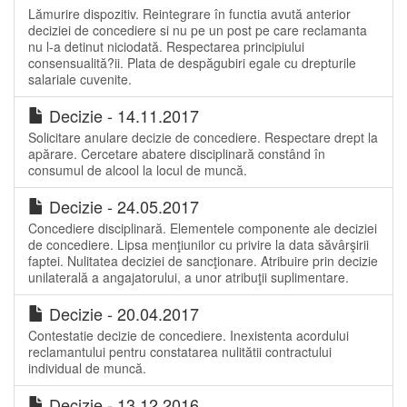
Lămurire dispozitiv. Reintegrare în functia avută anterior
deciziei de concediere si nu pe un post pe care reclamanta
nu l-a detinut niciodată. Respectarea principiului
consensualită?ii. Plata de despăgubiri egale cu drepturile
salariale cuvenite.
Decizie - 14.11.2017
Solicitare anulare decizie de concediere. Respectare drept la
apărare. Cercetare abatere disciplinară constând în
consumul de alcool la locul de muncă.
Decizie - 24.05.2017
Concediere disciplinară. Elementele componente ale deciziei
de concediere. Lipsa menţiunilor cu privire la data săvârşirii
faptei. Nulitatea deciziei de sancţionare. Atribuire prin decizie
unilaterală a angajatorului, a unor atribuţii suplimentare.
Decizie - 20.04.2017
Contestatie decizie de concediere. Inexistenta acordului
reclamantului pentru constatarea nulitătii contractului
individual de muncă.
Decizie - 13.12.2016