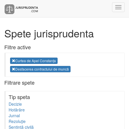
Spete jurisprudenta
Filtre active
Curtea de Apel Constanța
Desfacerea contractului de muncă
Filtrare spete
Tip speta
Decizie
Hotărâre
Jurnal
Rezoluţie
Sentinţă civilă