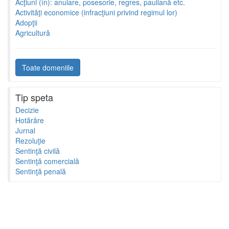
Acţiuni (în): anulare, posesorie, regres, pauliană etc.
Activităţi economice (infracţiuni privind regimul lor)
Adopţii
Agricultură
Toate domeniile
Tip speta
Decizie
Hotărâre
Jurnal
Rezoluţie
Sentinţă civilă
Sentinţă comercială
Sentinţă penală