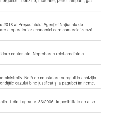
nergetice - benzine, motorine, petrol lampant, gaz
e 2018 al Preşedintelui Agenţiei Naţionale de
rare a operatorilor economici care comercializează
olidare contestate. Neprobarea relei-credinte a
dministrativ. Notă de constatare nereguli la achiziția
dițiile cazului bine justificat și a pagubei iminente.
0 alin. 1 din Legea nr. 86/2006. Imposibilitate de a se