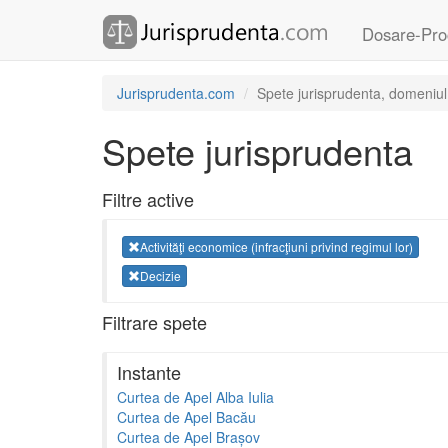
Dosare-Pro
Jurisprudenta.com
Spete jurisprudenta, domeniul A
Spete jurisprudenta
Filtre active
Activităţi economice (infracţiuni privind regimul lor)
Decizie
Filtrare spete
Instante
Curtea de Apel Alba Iulia
Curtea de Apel Bacău
Curtea de Apel Brașov