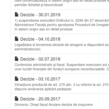
care comercializează în sistem angro sau en detail produse e
petrolier lichefiat şi biocombusti
Decizie - 30.01.2019
1) suspendarea executării Ordinului nr. 3236 din 27 decembri
Administrare Fiscala pentru aprobarea Procedurii de înregist
în sistem angro sau en detail produse
Decizie - 04.10.2018
Legalitatea si temeinicia deciziei de atragere a răspunderii s
administratorului.
Decizie - 02.07.2018
Contencios administrativ și fiscal. Suspendare executare act a
unor lucrări finanțate din fonduri europene nerambursabile. Con
Decizie - 03.10.2017
Infracţiune prevăzută de art. 270 alin. 3 cu referire la art. 27
dispune amânarea aplicării pedepsei
Decizie - 20.09.2017
Domeniu. Drept fiscal Anulare decizie de impunere