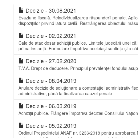
Decizie - 30.08.2021
Evaziune fiscală. Reindividualizarea răspunderii penale. Aplica
dispozițiilor privind latura civilă. Restrângerea obiectului măsur
Decizie - 02.02.2021
Cale de atac dosar achiziții publice. Limitele judecării unei c
prima instanță. Formulare împotriva aceleiași sentințe și a căii
Decizie - 27.02.2020
T.V.A. Drept de deducere. Principiul prevalenţei fondului asup
Decizie - 08.04.2019
Anulare decizie de soluţionare a contestaţiei administrativ fis
administrative, până la finalizarea cauzei penale
Decizie - 06.03.2019
Achiziții publice. Plângere împotriva deciziei Consiliului Naţio
Decizie - 05.02.2019
Ordinul Preşedintelui ANAF nr. 3236/2018 pentru aprobarea Pr