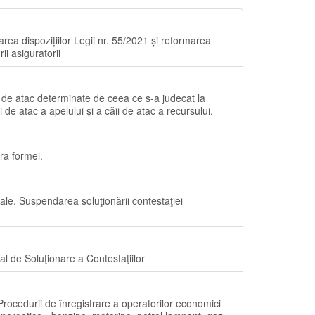
rea dispozițiilor Legii nr. 55/2021 și reformarea
ii asiguratorii
ăi de atac determinate de ceea ce s-a judecat la
 de atac a apelului și a căii de atac a recursului.
ra formei.
cale. Suspendarea soluţionării contestaţiei
nal de Soluţionare a Contestaţiilor
ocedurii de înregistrare a operatorilor economici