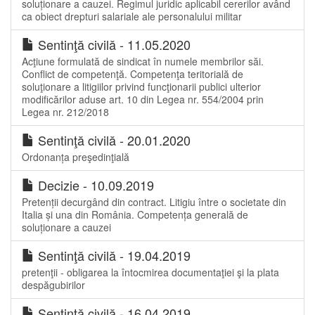
soluționare a cauzei. Regimul juridic aplicabil cererilor având
ca obiect drepturi salariale ale personalului militar
Sentinţă civilă - 11.05.2020
Acţiune formulată de sindicat în numele membrilor săi.
Conflict de competenţă. Competenţa teritorială de
soluţionare a litigiilor privind funcţionarii publici ulterior
modificărilor aduse art. 10 din Legea nr. 554/2004 prin
Legea nr. 212/2018
Sentinţă civilă - 20.01.2020
Ordonanța preşedinţială
Decizie - 10.09.2019
Pretenții decurgând din contract. Litigiu între o societate din
Italia și una din România. Competența generală de
soluționare a cauzei
Sentinţă civilă - 19.04.2019
pretenţii - obligarea la întocmirea documentaţiei şi la plata
despăgubirilor
Sentinţă civilă - 16.04.2019