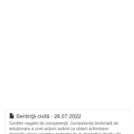
Sentinţă civilă - 26.07.2022
Conflict negativ de competenţă. Competenţa teritorială de
soluţionare a unei acţiuni având ca obiect schimbare
domiciliu minor aparţine instanţei de la domiciliul efectiv (de