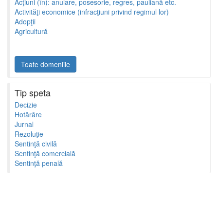
Acţiuni (în): anulare, posesorie, regres, pauliană etc.
Activităţi economice (infracţiuni privind regimul lor)
Adopţii
Agricultură
Toate domeniile
Tip speta
Decizie
Hotărâre
Jurnal
Rezoluţie
Sentinţă civilă
Sentinţă comercială
Sentinţă penală