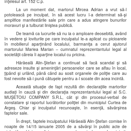
înţelesul art. 152 C.p.
La un moment dat, martorul Mircea Adrian a vrut să-l
potolească pe inculpat, în să acest lucru l-a determinat să-şi
amplifice manifestările sale prin care a adus atingere bunurilor
moravuri şi a tulburat liniştea publică.
De teamă ca lucrurile să nu ia o amploare deosebită, având
în vedere şi loviturile pe care inculpatul le-a aplicat cu picioarele
în mobilierul aparţinând localului, barmaniţa a cerut ajutorul
martorului Mariea Marian – cumnatul reprezentantului legal al
societăţii căreia îi aparţine localul cu pricina.
Hârâeală Alin-Ştefan a continuat să facă scandal şi să
adreseze insulte şi ameninţări persoanelor care se alfau în local,
ţipând şi urlând, până când au sosit organele de poliţie care au
fost nevoite să-i pună cătuşele pentru a-l scoate din acea incintă.
Această situaţie de fapt rezultă din declaraţiile martorilor
audiaţi în cauză şi din declaraţia reprezentantului legal al S.C.
MUŞETOIU COMPANY S.R.L, cât şi din procesul-verbal de
constatare şi raportul lucrătorilor poliţiei din municipiul Curtea de
Argeş. Chiar şi inculpatul recunoaşte, în esenţă, săvârşirea
faptelor sale.
În drept, faptele inculpatului Hârâeală Alin-Ştefan comise în
noapte de 14/15 ianuarie 2005 de a săvârşi în public acte de