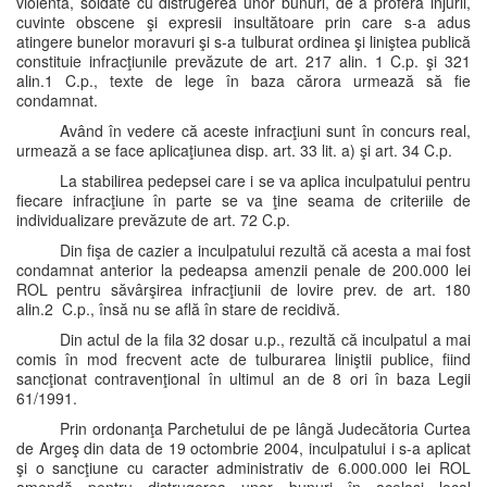
violentă, soldate cu distrugerea unor bunuri, de a profera injurii,
cuvinte obscene şi expresii insultătoare prin care s-a adus
atingere bunelor moravuri şi s-a tulburat ordinea şi liniştea publică
constituie infracţiunile prevăzute de art. 217 alin. 1 C.p. şi 321
alin.1 C.p., texte de lege în baza cărora urmează să fie
condamnat.
Având în vedere că aceste infracţiuni sunt în concurs real,
urmează a se face aplicaţiunea disp. art. 33 lit. a) şi art. 34 C.p.
La stabilirea pedepsei care i se va aplica inculpatului pentru
fiecare infracţiune în parte se va ţine seama de criteriile de
individualizare prevăzute de art. 72 C.p.
Din fişa de cazier a inculpatului rezultă că acesta a mai fost
condamnat anterior la pedeapsa amenzii penale de 200.000 lei
ROL pentru săvârşirea infracţiunii de lovire prev. de art. 180
alin.2 C.p., însă nu se află în stare de recidivă.
Din actul de la fila 32 dosar u.p., rezultă că inculpatul a mai
comis în mod frecvent acte de tulburarea liniştii publice, fiind
sancţionat contravenţional în ultimul an de 8 ori în baza Legii
61/1991.
Prin ordonanţa Parchetului de pe lângă Judecătoria Curtea
de Argeş din data de 19 octombrie 2004, inculpatului i s-a aplicat
şi o sancţiune cu caracter administrativ de 6.000.000 lei ROL