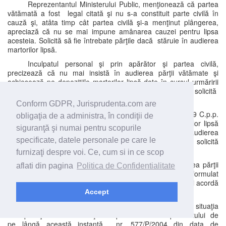
Reprezentantul Ministerului Public, menţionează că partea
vătămată a fost legal citată şi nu s-a constituit parte civilă în
cauză şi, atâta timp cât partea civilă şi-a menţinut plângerea,
apreciază că nu se mai impune amânarea cauzei pentru lipsa
acesteia. Solicită să fie întrebate părţile dacă stăruie în audierea
martorilor lipsă.
Inculpatul personal şi prin apărător şi partea civilă,
precizează că nu mai insistă în audierea părţii vătămate şi
achiesează pe depoziţiile martorilor lipsă date în cursul urmăririi
penale , nu mai au alte cereri de formulat în cauză şi solicită
acordarea cuvântului asupra fondului.
Conform GDPR, Jurisprudenta.com are
Reprezentantul Ministerului Public , în baza art. 329 C.p.p.
obligaţia de a administra, în condiţii de
solicită să se ia act că achiesează pe depoziţiile martorilor lipsă
siguranţă şi numai pentru scopurile
date în cursul urmăririi penale şi nu mai insistă în audierea
specificate, datele personale pe care le
acestora. Nu mai are cereri de formulat în cauză şi solicită
acordarea cuvântului asupra fondului.
furnizaţi despre voi. Ce, cum si in ce scop
Instanţa, ia act că părţile nu mai insistă în audierea părţii
aflati din pagina
Politica de Confidentialitate
vătămate şi a martorilor lipsă, că nu mai au alte cereri de formulat
în cauză, constată terminată cercetarea judecătorească şi acordă
cuvântul asupra fondului.
Accept
Reprezentantul Ministerului Public expune pe larg situaţia
de fapt aşa cum a fost reţinută prin rechizitoriul parchetului de
pe lângă această instanţă nr. 577/P/2004 din data de