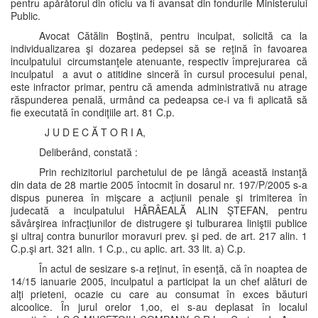
pentru apărătorul din oficiu va fi avansat din fondurile Ministerului
Public.
Avocat Cătălin Boştină, pentru inculpat, solicită ca la
individualizarea şi dozarea pedepsei să se reţină în favoarea
inculpatului circumstanţele atenuante, respectiv împrejurarea că
inculpatul a avut o atitidine sinceră în cursul procesului penal,
este infractor primar, pentru că amenda administrativă nu atrage
răspunderea penală, urmând ca pedeapsa ce-i va fi aplicată să
fie executată în condiţiile art. 81 C.p.
J U D E C Ă T O R I A,
Deliberând, constată :
Prin rechizitoriul parchetului de pe lângă această instanţă
din data de 28 martie 2005 întocmit în dosarul nr. 197/P/2005 s-a
dispus punerea în mişcare a acţiunii penale şi trimiterea în
judecată a inculpatului HÂRÂEALĂ ALIN ŞTEFAN, pentru
săvârşirea infracţiunilor de distrugere şi tulburarea liniştii publice
şi ultraj contra bunurilor moravuri prev. şi ped. de art. 217 alin. 1
C.p.şi art. 321 alin. 1 C.p., cu aplic. art. 33 lit. a) C.p.
În actul de sesizare s-a reţinut, în esenţă, că în noaptea de
14/15 ianuarie 2005, inculpatul a participat la un chef alături de
alţi prieteni, ocazie cu care au consumat în exces băuturi
alcoolice. În jurul orelor 1,oo, ei s-au deplasat în localul