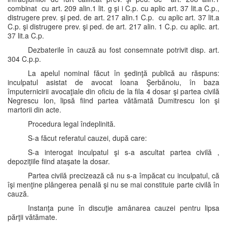
combinat cu art. 209 alin.1 lit. g şi i C.p. cu aplic art. 37 lit.a C.p.,
distrugere prev. şi ped. de art. 217 alin.1 C.p. cu aplic art. 37 lit.a
C.p. şi distrugere prev. şi ped. de art. 217 alin. 1 C.p. cu aplic. art.
37 lit.a C.p.
Dezbaterile în cauză au fost consemnate potrivit disp. art.
304 C.p.p.
La apelul nominal făcut în şedinţă publică au răspuns:
inculpatul asistat de avocat Ioana Şerbănoiu, în baza
împuternicirii avocaţiale din oficiu de la fila 4 dosar şi partea civilă
Negrescu Ion, lipsă fiind partea vătămată Dumitrescu Ion şi
martorii din acte.
Procedura legal îndeplinită.
S-a făcut referatul cauzei, după care:
S-a interogat inculpatul şi s-a ascultat partea civilă ,
depoziţiile fiind ataşate la dosar.
Partea civilă precizează că nu s-a împăcat cu inculpatul, că
îşi menţine plângerea penală şi nu se mai constituie parte civilă în
cauză.
Instanţa pune în discuţie amânarea cauzei pentru lipsa
părţii vătămate.