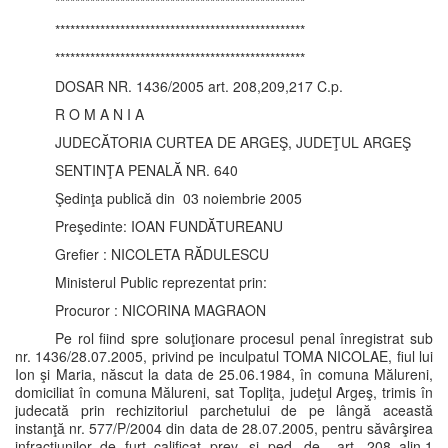
**************************************************
**************************************************
**************************************************
DOSAR NR. 1436/2005 art. 208,209,217 C.p.
R O M A N I A
JUDECĂTORIA CURTEA DE ARGEŞ, JUDEŢUL ARGEŞ
SENTINŢA PENALĂ NR. 640
Şedinţa publică din 03 noiembrie 2005
Preşedinte: IOAN FUNDĂTUREANU
Grefier : NICOLETA RĂDULESCU
Ministerul Public reprezentat prin:
Procuror : NICORINA MAGRAON
Pe rol fiind spre soluţionare procesul penal înregistrat sub
nr. 1436/28.07.2005, privind pe inculpatul TOMA NICOLAE, fiul lui
Ion şi Maria, născut la data de 25.06.1984, în comuna Mălureni,
domiciliat în comuna Mălureni, sat Topliţa, judeţul Argeş, trimis în
judecată prin rechizitoriul parchetului de pe lângă această
instanţă nr. 577/P/2004 din data de 28.07.2005, pentru săvârşirea
infracţiunilor de furt calificat prev. şi ped. de art. 208 alin.1