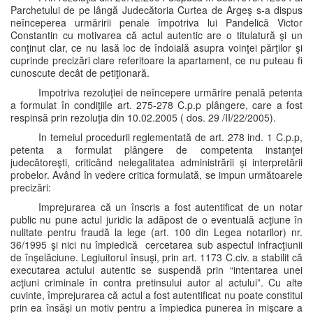
Parchetului de pe lângă Judecătoria Curtea de Argeş s-a dispus
neînceperea urmăririi penale împotriva lui Pandelică Victor
Constantin cu motivarea că actul autentic are o titulatură şi un
conţinut clar, ce nu lasă loc de îndoială asupra voinţei părţilor şi
cuprinde precizări clare referitoare la apartament, ce nu puteau fi
cunoscute decât de petiţionară.
Impotriva rezoluţiei de neîncepere urmărire penală petenta
a formulat în condiţiile art. 275-278 C.p.p plângere, care a fost
respinsă prin rezoluţia din 10.02.2005 ( dos. 29 /II/22/2005).
In temeiul procedurii reglementată de art. 278 ind. 1 C.p.p,
petenta a formulat plângere de competenta instanţei
judecătoreşti, criticând nelegalitatea administrării şi interpretării
probelor. Având în vedere critica formulată, se impun următoarele
precizări:
Imprejurarea că un înscris a fost autentificat de un notar
public nu pune actul juridic la adăpost de o eventuală acţiune în
nulitate pentru fraudă la lege (art. 100 din Legea notarilor) nr.
36/1995 şi nici nu împiedică cercetarea sub aspectul infracţiunii
de înşelăciune. Legiuitorul însuşi, prin art. 1173 C.civ. a stabilit că
executarea actului autentic se suspendă prin “intentarea unei
acţiuni criminale în contra pretinsului autor al actului”. Cu alte
cuvinte, împrejurarea că actul a fost autentificat nu poate constitui
prin ea însăşi un motiv pentru a împiedica punerea în mişcare a