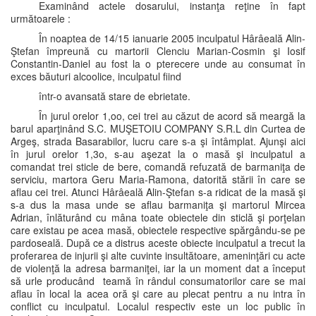
Examinând actele dosarului, instanţa reţine în fapt
următoarele :
În noaptea de 14/15 ianuarie 2005 inculpatul Hârâeală Alin-
Ştefan împreună cu martorii Clenciu Marian-Cosmin şi Iosif
Constantin-Daniel au fost la o pterecere unde au consumat în
exces băuturi alcoolice, inculpatul fiind
într-o avansată stare de ebrietate.
În jurul orelor 1,oo, cei trei au căzut de acord să meargă la
barul aparţinând S.C. MUŞETOIU COMPANY S.R.L din Curtea de
Argeş, strada Basarabilor, lucru care s-a şi întâmplat. Ajunşi aici
în jurul orelor 1,3o, s-au aşezat la o masă şi inculpatul a
comandat trei sticle de bere, comandă refuzată de barmaniţa de
serviciu, martora Geru Maria-Ramona, datorită stării în care se
aflau cei trei. Atunci Hârâeală Alin-Ştefan s-a ridicat de la masă şi
s-a dus la masa unde se aflau barmaniţa şi martorul Mircea
Adrian, înlăturând cu mâna toate obiectele din sticlă şi porţelan
care existau pe acea masă, obiectele respective spărgându-se pe
pardoseală. După ce a distrus aceste obiecte inculpatul a trecut la
proferarea de injurii şi alte cuvinte insultătoare, ameninţări cu acte
de violenţă la adresa barmaniţei, iar la un moment dat a început
să urle producând teamă în rândul consumatorilor care se mai
aflau în local la acea oră şi care au plecat pentru a nu intra în
conflict cu inculpatul. Localul respectiv este un loc public în