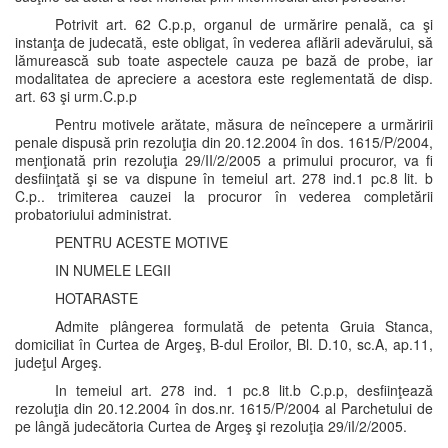
Potrivit art. 62 C.p.p, organul de urmărire penală, ca şi
instanţa de judecată, este obligat, în vederea aflării adevărului, să
lămurească sub toate aspectele cauza pe bază de probe, iar
modalitatea de apreciere a acestora este reglementată de disp.
art. 63 şi urm.C.p.p
Pentru motivele arătate, măsura de neîncepere a urmăririi
penale dispusă prin rezoluţia din 20.12.2004 în dos. 1615/P/2004,
menţionată prin rezoluţia 29/II/2/2005 a primului procuror, va fi
desfiinţată şi se va dispune în temeiul art. 278 ind.1 pc.8 lit. b
C.p.. trimiterea cauzei la procuror în vederea completării
probatoriului administrat.
PENTRU ACESTE MOTIVE
IN NUMELE LEGII
HOTARASTE
Admite plângerea formulată de petenta Gruia Stanca,
domiciliat în Curtea de Argeş, B-dul Eroilor, Bl. D.10, sc.A, ap.11,
judeţul Argeş.
In temeiul art. 278 ind. 1 pc.8 lit.b C.p.p, desfiinţează
rezoluţia din 20.12.2004 în dos.nr. 1615/P/2004 al Parchetului de
pe lângă judecătoria Curtea de Argeş şi rezoluţia 29/iI/2/2005.