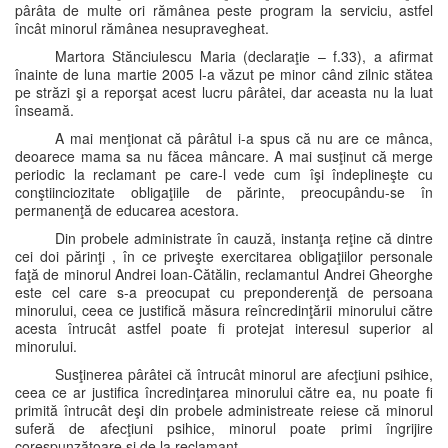
pârâta de multe ori rămânea peste program la serviciu, astfel
încât minorul rămânea nesupravegheat.
Martora Stănciulescu Maria (declaraţie – f.33), a afirmat
înainte de luna martie 2005 l-a văzut pe minor când zilnic stătea
pe străzi şi a reporşat acest lucru pârâtei, dar aceasta nu la luat
înseamă.
A mai menţionat că pârâtul i-a spus că nu are ce mânca,
deoarece mama sa nu făcea mâncare. A mai susţinut că merge
periodic la reclamant pe care-l vede cum îşi îndeplineşte cu
conştiinciozitate obligaţiile de părinte, preocupându-se în
permanenţă de educarea acestora.
Din probele administrate în cauză, instanţa reţine că dintre
cei doi părinţi , în ce priveşte exercitarea obligaţiilor personale
faţă de minorul Andrei Ioan-Cătălin, reclamantul Andrei Gheorghe
este cel care s-a preocupat cu preponderenţă de persoana
minorului, ceea ce justifică măsura reîncredinţării minorului către
acesta întrucât astfel poate fi protejat interesul superior al
minorului.
Susţinerea pârâtei că întrucât minorul are afecţiuni psihice,
ceea ce ar justifica încredinţarea minorului către ea, nu poate fi
primită întrucât deşi din probele administreate reiese că minorul
suferă de afecţiuni psihice, minorul poate primi îngrijire
corespunzătoare şi de la reclamant.