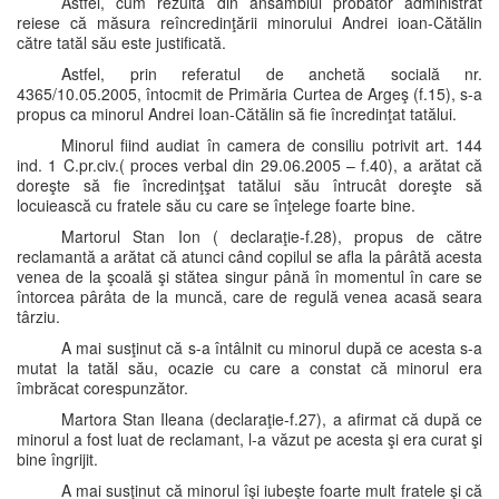
Astfel, cum rezultă din ansamblul probator administrat
reiese că măsura reîncredinţării minorului Andrei ioan-Cătălin
către tatăl său este justificată.
Astfel, prin referatul de anchetă socială nr.
4365/10.05.2005, întocmit de Primăria Curtea de Argeş (f.15), s-a
propus ca minorul Andrei Ioan-Cătălin să fie încredinţat tatălui.
Minorul fiind audiat în camera de consiliu potrivit art. 144
ind. 1 C.pr.civ.( proces verbal din 29.06.2005 – f.40), a arătat că
doreşte să fie încredinţşat tatălui său întrucât doreşte să
locuiească cu fratele său cu care se înţelege foarte bine.
Martorul Stan Ion ( declaraţie-f.28), propus de către
reclamantă a arătat că atunci când copilul se afla la pârâtă acesta
venea de la şcoală şi stătea singur până în momentul în care se
întorcea pârâta de la muncă, care de regulă venea acasă seara
târziu.
A mai susţinut că s-a întâlnit cu minorul după ce acesta s-a
mutat la tatăl său, ocazie cu care a constat că minorul era
îmbrăcat corespunzător.
Martora Stan Ileana (declaraţie-f.27), a afirmat că după ce
minorul a fost luat de reclamant, l-a văzut pe acesta şi era curat şi
bine îngrijit.
A mai susţinut că minorul îşi iubeşte foarte mult fratele şi că