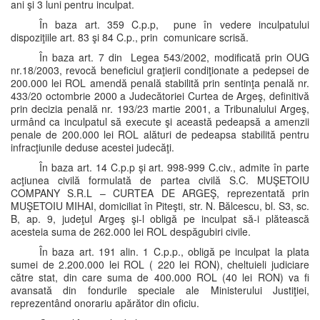
ani şi 3 luni pentru inculpat.
În baza art. 359 C.p.p, pune în vedere inculpatului
dispoziţiile art. 83 şi 84 C.p., prin comunicare scrisă.
În baza art. 7 din Legea 543/2002, modificată prin OUG
nr.18/2003, revocă beneficiul graţierii condiţionate a pedepsei de
200.000 lei ROL amendă penală stabilită prin sentinţa penală nr.
433/20 octombrie 2000 a Judecătoriei Curtea de Argeş, definitivă
prin decizia penală nr. 193/23 martie 2001, a Tribunalului Argeş,
urmând ca inculpatul să execute şi această pedeapsă a amenzii
penale de 200.000 lei ROL alături de pedeapsa stabilită pentru
infracţiunile deduse acestei judecăţi.
În baza art. 14 C.p.p şi art. 998-999 C.civ., admite în parte
acţiunea civilă formulată de partea civilă S.C. MUŞETOIU
COMPANY S.R.L – CURTEA DE ARGEŞ, reprezentată prin
MUŞETOIU MIHAI, domiciliat în Piteşti, str. N. Bălcescu, bl. S3, sc.
B, ap. 9, judeţul Argeş şi-l obligă pe inculpat să-i plătească
acesteia suma de 262.000 lei ROL despăgubiri civile.
În baza art. 191 alin. 1 C.p.p., obligă pe inculpat la plata
sumei de 2.200.000 lei ROL ( 220 lei RON), cheltuieli judiciare
către stat, din care suma de 400.000 ROL (40 lei RON) va fi
avansată din fondurile speciale ale Ministerului Justiţiei,
reprezentând onorariu apărător din oficiu.