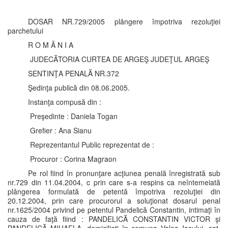
DOSAR NR.729/2005 plângere împotriva rezoluţiei
parchetului
R O M Â N I A
JUDECĂTORIA CURTEA DE ARGEŞ JUDEŢUL ARGEŞ
SENTINŢA PENALĂ NR.372
Şedinţa publică din 08.06.2005.
Instanţa compusă din :
Preşedinte : Daniela Togan
Grefier : Ana Sianu
Reprezentantul Public reprezentat de :
Procuror : Corina Magraon
Pe rol fiind în pronunţare acţiunea penală înregistrată sub
nr.729 din 11.04.2004, c prin care s-a respins ca neîntemeiată
plângerea formulată de petentă împotriva rezoluţiei din
20.12.2004, prin care procurorul a soluţionat dosarul penal
nr.1625/2004 privind pe petentul Pandelică Constantin, intimaţi în
cauza de faţă fiind : PANDELICĂ CONSTANTIN VICTOR şi