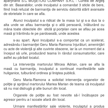
aparţinând S.C MUŞETOIU COMPANY S.R.L - Curtea de Argeş
din str. Basarabilor, unde inculpatul a comandat 3 sticle de bere,
fiind însă refuzat de barmaniţa de serviciu datorită stării avansate
de ebrietate în care se afla.
Atunci inculpatul s-a ridicat de la masa lui şi s-a dus la o
alta unde se aflau barmaniţa şi o altă persoană, înlăturând cu
mâna toate obiectele din sticlă şi porţelan care se aflau pe acea
masă şi trântindu-le pe pardoseală, unde acestea
s-au spart. Apoi inculpatul s-a comportat ca un scelerat,
adresându-i barmaniţei Geru Maria-Ramona înjurături, ameninţări
cu acte de violenţă şi alte cuvinte obscene, iar la un moment dat a
început să urle, producând teama în rândul consumatorilor, care
astfel au părăsit localul.
La intervenţia martorului Mircea Adrian, care se afla la
masă cu barmaniţa, inculpatul a continuat manifestările sale
huliganice, tulburând ordinea şi liniştea publică.
Geru Maria-Ramona a solicitat intervenţia organelor de
poliţie şi sprijinul martorului Mariea Marian de teama că inculpatul
să nu mai distrugă şi alte bunuri din local.
Organele de poliţie au fost nevoite să-l încătuşeze pe
agresor pentru a-l scoate afară din local.
Urmare manifestărilor sale violente, inculaptul a produs