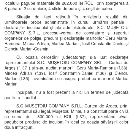
localului pagube materiale de 262.000 lei ROL , prin spargerea a
6 pahare, 2 scrumiere, 4 sticle de bere şi 4 ceşti de cafea.
Situaţia de fapt reţinută în rehizitoriu rezultă din
următoarele probe administrate în cursul urmăririi penale :
declaraţiile inculpatului şi ale administratorului S.C. MUŞETOIU
COMPANY S.R.L, procesul-verbal de constatare şi raportul
organelor de poliţie, precum şi declaraţiile martorilor Geru Maria-
Ramona, Mircea Adrian, Mariea Marian , Iosif Constantin Daniel şi
Clenciu Marian-Cosmin.
Cu ocazia cercetării judecătoreşti s-a luat declaraţie
reprezentantului S.C. MUŞETOIU COMPANY SRL – Curtea de
Argeş (f. 37 ) şi s-au audiat martorii Geru Maria-Ramona (f.38),
Mircea Adrian (f.39), Iosif Constantin-Daniel (f.36) şi Clenciu
Marian (f.35), reveninându-se asupra probei cu martorul Mariea
Marian.
Inculpatul nu a fost prezent la nici un termen de judecată
pentru a fi audiat.
S.C MUŞETOIU COMPANY S.R.L. Curtea de Argeş, prin
reprezentantul său legal, Muşetoiu Mihai, s-a constituit parte civilă
cu suma de 1.800.000 lei ROL (f.37), reprezentând c/val.
pagubelor produse de inculpat în local cu ocazia săvârşirii celor
două infracţiuni.