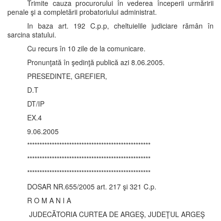
Trimite cauza procurorului în vederea începerii urmăririi
penale şi a completării probatoriului administrat.
In baza art. 192 C.p.p, cheltuielile judiciare rămân în
sarcina statului.
Cu recurs în 10 zile de la comunicare.
Pronunţată în şedinţă publică azi 8.06.2005.
PRESEDINTE, GREFIER,
D.T
DT/IP
EX.4
9.06.2005
**************************************************
**************************************************
**************************************************
DOSAR NR.655/2005 art. 217 şi 321 C.p.
R O M A N I A
JUDECĂTORIA CURTEA DE ARGEŞ, JUDEŢUL ARGEŞ