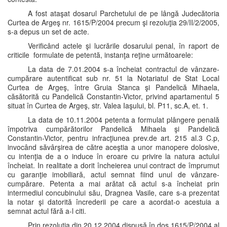
A fost ataşat dosarul Parchetului de pe lângă Judecătoria
Curtea de Argeş nr. 1615/P/2004 precum şi rezoluţia 29/II/2/2005,
s-a depus un set de acte.
Verificând actele şi lucrările dosarului penal, în raport de
criticile formulate de petentă, instanţa reţine următoarele:
La data de 7.01.2004 s-a încheiat contractul de vânzare-
cumpărare autentificat sub nr. 51 la Notariatul de Stat Local
Curtea de Argeş, între Gruia Stanca şi Pandelică Mihaela,
căsătorită cu Pandelică Constantin-Victor, privind apartamentul 5
situat în Curtea de Argeş, str. Valea Iaşului, bl. P11, sc.A, et. 1.
La data de 10.11.2004 petenta a formulat plângere penală
împotriva cumpărătorilor Pandelică Mihaela şi Pandelică
Constantin-Victor, pentru infracţiunea prev.de art. 215 al.3 C.p,
invocând săvârşirea de către aceştia a unor manopere dolosive,
cu intenţia de a o induce în eroare cu privire la natura actului
încheiat. In realitate a dorit încheierea unui contract de împrumut
cu garanţie imobiliară, actul semnat fiind unul de vânzare-
cumpărare. Petenta a mai arătat că actul s-a încheiat prin
intermediul concubinului său, Dragnea Vasile, care s-a prezentat
la notar şi datorită încrederii pe care a acordat-o acestuia a
semnat actul fără a-l citi.
Prin rezoluţia din 20.12.2004 dispusă în dos.1615/P/2004 al