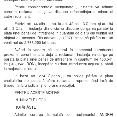
Pentru considerentele menţionate , instanţa va admite
cererea reclamantului şi va dispune reîncredinţarea minorului
către reclamant.
Potrivit art. 44 alin. 1 rap. la art. 42 alin. 3 C.fam. şi art. 94
alin. 3 C.fam., instanţa din oficiu va dispune obligarea pârâtei la
plata unei pensii de întreţinere în cuantum de o 1/6 din venitul net
obţinut de aceasta. Din adeverinţa (f.37) reiese că pârâta are un
venit net de 2.763.250 lei lunar.
Având în vedere că minorul în momentul introducerii
prezentei cererii se afla deja la reclamant instanţa va obliga pe
pârâtă la plata unei pensii de întreţinere în cuantum de 460.541
lei ( 46,0541 RON), începând cu data introducerii acţiunii şi până
la majoratul minorului.
În baza art. 274 C.pr.civ., va obliga pârâta la plata
cheltuielilor de judecată către reclamant reprezentând taxă de
timbru, timbru judiciar şi onorariu avocaţial.
PENTRU ACESTE MOTIVE
ÎN NUMELE LEGII
HOTĂRĂŞTE
Admite cererea formulată de reclamantul ANDREI