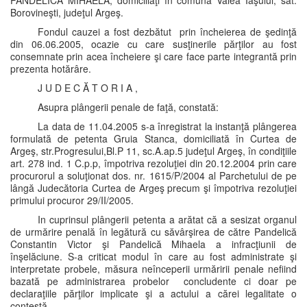
PANDELICĂ MIHAELA, domiciliaţi în comuna Valea Iaşului, sat.
Borovineşti, judeţul Argeş.
Fondul cauzei a fost dezbătut prin încheierea de şedinţă
din 06.06.2005, ocazie cu care susţinerile părţilor au fost
consemnate prin acea încheiere şi care face parte integrantă prin
prezenta hotărâre.
J U D E C Ă T O R I A ,
Asupra plângerii penale de faţă, constată:
La data de 11.04.2005 s-a înregistrat la instanţă plângerea
formulată de petenta Gruia Stanca, domiciliată în Curtea de
Argeş, str.Progresului,Bl.P 11, sc.A.ap.5 judeţul Argeş, în condiţiile
art. 278 ind. 1 C.p.p, împotriva rezoluţiei din 20.12.2004 prin care
procurorul a soluţionat dos. nr. 1615/P/2004 al Parchetului de pe
lângă Judecătoria Curtea de Argeş precum şi împotriva rezoluţiei
primului procuror 29/II/2005.
In cuprinsul plângerii petenta a arătat că a sesizat organul
de urmărire penală în legătură cu săvârşirea de către Pandelică
Constantin Victor şi Pandelică Mihaela a infracţiunii de
înşelăciune. S-a criticat modul în care au fost administrate şi
interpretate probele, măsura neînceperii urmăririi penale nefiind
bazată pe administrarea probelor concludente ci doar pe
declaraţiile părţilor implicate şi a actului a cărei legalitate o
contestă.