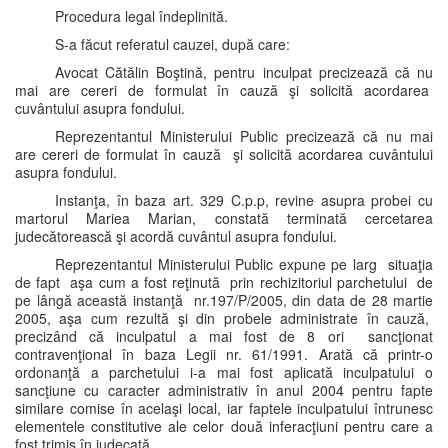
Procedura legal îndeplinită.
S-a făcut referatul cauzei, după care:
Avocat Cătălin Boştină, pentru inculpat precizează că nu
mai are cereri de formulat în cauză şi solicită acordarea
cuvântului asupra fondului.
Reprezentantul Ministerului Public precizează că nu mai
are cereri de formulat în cauză şi solicită acordarea cuvântului
asupra fondului.
Instanţa, în baza art. 329 C.p.p, revine asupra probei cu
martorul Mariea Marian, constată terminată cercetarea
judecătorească şi acordă cuvântul asupra fondului.
Reprezentantul Ministerului Public expune pe larg situaţia
de fapt aşa cum a fost reţinută prin rechizitoriul parchetului de
pe lângă această instanţă nr.197/P/2005, din data de 28 martie
2005, aşa cum rezultă şi din probele administrate în cauză,
precizând că inculpatul a mai fost de 8 ori sancţionat
contravenţional în baza Legii nr. 61/1991. Arată că printr-o
ordonanţă a parchetului i-a mai fost aplicată inculpatului o
sancţiune cu caracter administrativ în anul 2004 pentru fapte
similare comise în acelaşi local, iar faptele inculpatului întrunesc
elementele constitutive ale celor două inferacţiuni pentru care a
fost trimis în judecată .