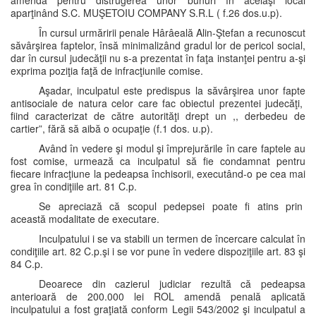
amendă pentru distrugerea unor bunuri în acelaşi local
aparţinând S.C. MUŞETOIU COMPANY S.R.L ( f.26 dos.u.p).
În cursul urmăririi penale Hârâeală Alin-Ştefan a recunoscut
săvârşirea faptelor, însă minimalizând gradul lor de pericol social,
dar în cursul judecăţii nu s-a prezentat în faţa instanţei pentru a-şi
exprima poziţia faţă de infracţiunile comise.
Aşadar, inculpatul este predispus la săvârşirea unor fapte
antisociale de natura celor care fac obiectul prezentei judecăţi,
fiind caracterizat de către autorităţi drept un ,, derbedeu de
cartier”, fără să aibă o ocupaţie (f.1 dos. u.p).
Având în vedere şi modul şi împrejurările în care faptele au
fost comise, urmează ca inculpatul să fie condamnat pentru
fiecare infracţiune la pedeapsa închisorii, executând-o pe cea mai
grea în condiţiile art. 81 C.p.
Se apreciază că scopul pedepsei poate fi atins prin
această modalitate de executare.
Inculpatului i se va stabili un termen de încercare calculat în
condiţiile art. 82 C.p.şi i se vor pune în vedere dispoziţiile art. 83 şi
84 C.p.
Deoarece din cazierul judiciar rezultă că pedeapsa
anterioară de 200.000 lei ROL amendă penală aplicată
inculpatului a fost graţiată conform Legii 543/2002 şi inculpatul a