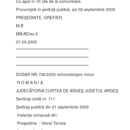
Cu apel în 10 zile de la comunicare.
Pronunţată în şedinţă publică, azi 02.septembrie 2005.
PREŞEDINTE, GREFIER,
M.B
MB/AD/ex.5.
07.09.2005
**************************************************
**************************************************
**************************************************
DOSAR NR.706/2005 reîncredinţare minor
R O M A N I A
JUDECĂTORIA CURTEA DE ARGEŞ JUDETUL ARGEŞ
Sentinţa civilă nr. 711
Şedinţa publică din 01 septembrie 2005
Instanţa compusă din:
Preşedinte : Viorel Terzea