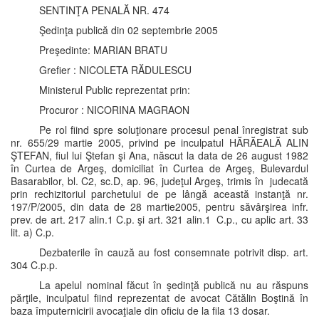
SENTINŢA PENALĂ NR. 474
Şedinţa publică din 02 septembrie 2005
Preşedinte: MARIAN BRATU
Grefier : NICOLETA RĂDULESCU
Ministerul Public reprezentat prin:
Procuror : NICORINA MAGRAON
Pe rol fiind spre soluţionare procesul penal înregistrat sub
nr. 655/29 martie 2005, privind pe inculpatul HĂRĂEALĂ ALIN
ŞTEFAN, fiul lui Ştefan şi Ana, născut la data de 26 august 1982
în Curtea de Argeş, domiciliat în Curtea de Argeş, Bulevardul
Basarabilor, bl. C2, sc.D, ap. 96, judeţul Argeş, trimis în judecată
prin rechizitoriul parchetului de pe lângă această instanţă nr.
197/P/2005, din data de 28 martie2005, pentru săvârşirea infr.
prev. de art. 217 alin.1 C.p. şi art. 321 alin.1 C.p., cu aplic art. 33
lit. a) C.p.
Dezbaterile în cauză au fost consemnate potrivit disp. art.
304 C.p.p.
La apelul nominal făcut în şedinţă publică nu au răspuns
părţile, inculpatul fiind reprezentat de avocat Cătălin Boştină în
baza împuternicirii avocaţiale din oficiu de la fila 13 dosar.