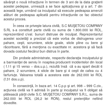
săvârşit o nouă infracţiune în termen de 3 ani de la data graţierii
acestei pedepse, urmează a se face aplicaţiunea şi a art. 7 din
această lege, urmând ca inculpatul să execute pedeapsa amenzii
alături de pedeapsa aplicată pentru infracţiunile ce fac obiectul
acestui proces.
În ceea ce priveşte latura civilă, S.C MUŞETOIU COMPANY
S.RL s-a constituit parte civilă cu suma de 1.800.000 lei ROL,
reprezentând c/val. bunuri distruse de inculpat. Reprezentantul
acestei societăţi a precizat că este vorba de distrugerea unor
pahare, ceşti, scrumiere, sticle goale, sticle pline cu bere şi
răcoritoare, fără a menţiona cu exactitate nr. acestora şi să facă
dovada costului fiecărui bun distrus în parte.
Din probele administrate, respectiv declaraţia inculpatului şi
a barmaniţei de serviu în noaptea producerii incidentelor din local
( f.11 şi 15 verso – dos.u.p.), rezultă însă că s-au spart decât 6
pahare, 2 scrumiere, 4 sticle de bare şi 4 ceşti de cafea cu 4
farfuriuţe. Valoarea totală a acestora este de 262.000 lei ROL
(f.31 dos.u.p).
În consecinţă, în baza art. 14 C.p.p şi art. 998 – 999 C.civ.,
acţiunea civilă va fi admisă în parte şi inculpatul va fi obligat să
plătească părţii civile S.C. MUŞETOIU COMPANY S.R.L, suma de
262.000 lei ROL (26,2 lei RON), restul pretenţiilor nefiind
dovedite.