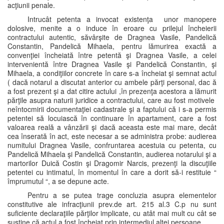
acţiunii penale.
Intrucât petenta a invocat existenţa unor manopere
dolosive, menite a o induce în eroare cu prilejul încheierii
contractului autentic, săvârşite de Dragnea Vasile, Pandelică
Constantin, Pandelică Mihaela, pentru lămurirea exactă a
convenţiei încheiată între petentă şi Dragnea Vasile, a celei
intervenientă între Dragnea Vasile şi Pandelică Constantin, şi
Mihaela, a condiţiilor concrete în care s-a încheiat şi semnat actul
( dacă notarul a discutat anterior cu ambele părţi personal, dac ă
a fost prezent şi a dat citire actului ,în prezenţa acestora a lămurit
părţile asupra naturii juridice a contractului, care au fost motivele
neîntocmirii documentaţiei cadastrale şi a faptului că i s-a permis
petentei să locuiască în continuare în apartament, care a fost
valoarea reală a vânzării şi dacă aceasta este mai mare, decât
cea înserată în act, este necesar a se administra probe: audierea
numitului Dragnea Vasile, confruntarea acestuia cu petenta, cu
Pandelică Mihaela şi Pandelică Constantin, audierea notarului şi a
martorilor Duică Costin şi Dragomir Narcis, prezenţi la discuţiile
petentei cu intimatul, în momentul în care a dorit să-i restituie “
împrumutul “, a se depune acte.
Pentru a se putea trage concluzia asupra elementelor
constitutive ale infracţiunii prev.de art. 215 al.3 C.p nu sunt
suficiente declaraţiile părţilor implicate, cu atât mai mult cu cât se
susţine că actul a fost încheiat prin intermediul altei persoane.