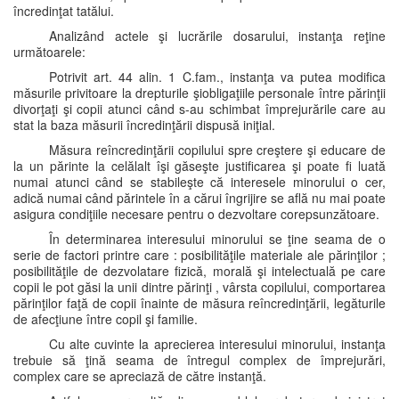
încredinţat tatălui.
Analizând actele şi lucrările dosarului, instanţa reţine
următoarele:
Potrivit art. 44 alin. 1 C.fam., instanţa va putea modifica
măsurile privitoare la drepturile şiobligaţiile personale între părinţii
divorţaţi şi copii atunci când s-au schimbat împrejurările care au
stat la baza măsurii încredinţării dispusă iniţial.
Măsura reîncredinţării copilului spre creştere şi educare de
la un părinte la celălalt îşi găseşte justificarea şi poate fi luată
numai atunci când se stabileşte că interesele minorului o cer,
adică numai când părintele în a cărui îngrijire se află nu mai poate
asigura condiţiile necesare pentru o dezvoltare corepsunzătoare.
În determinarea interesului minorului se ţine seama de o
serie de factori printre care : posibilităţile materiale ale părinţilor ;
posibilităţile de dezvolatare fizică, morală şi intelectuală pe care
copii le pot găsi la unii dintre părinţi , vârsta copilului, comportarea
părinţilor faţă de copii înainte de măsura reîncredinţării, legăturile
de afecţiune între copil şi familie.
Cu alte cuvinte la aprecierea interesului minorului, instanţa
trebuie să ţină seama de întregul complex de împrejurări,
complex care se apreciază de către instanţă.