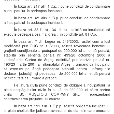
În baza art. 217 alin.1 C.p. , pune concluzii de condamnare
a inculpatului la pedeapsa închisorii.
În baza art. 321 alin. 1 C.p. pune concluzii de condamnare
a inculpatului la pedeapsa închisorii.
În baza art. 33 lit. a) , 34 lit. b) , solicită ca inculpatul să
execute pedeapsa cea mai grea , în condiţiile art. 81 C.p.
În baza art. 7 din Legea nr. 543/2002, astfel cum a fost
modificată prin OUG nr. 18/2003, solicită revocarea beneficiului
graţierii condiţionate a pedepsei de 200.000 lei amendă penală,
stabilită prin sentinţa penală nr. 433/20 octombrie 2000 a
Judecătoriei Curtea de Argeş, definitivă prin decizia penală nr.
193/23 martie 2001 a Tribunalului Argeş , urmând ca inculpatul
să execute pe lângă pedeapsa stabilită pentru infracţiunile
deduse judecăţii şi pedeapsa de 200.000 lei amendă penală
neexecutată ca urmare a graţierii.
Pe latură civilă pune concluzii de obligare a inculpatului la
plata despăgubirilor civile în sumă de 262.000 lei către partea
civilă SC MUŞETOIU COMPANY SRL , reprezentând
contravaloarea prejudiciului cauzat.
În baza art. 191 alin. 1 C.p.p. solicită obligarea inculpatului
la plata cheltuielilor judiciare avansate de stat, din care onorariul