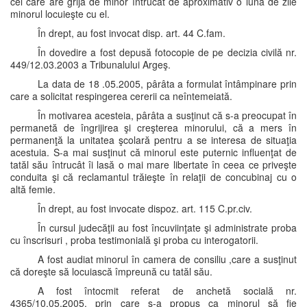
cel care are grijă de minor întrucât de aproximativ o lună de zile
minorul locuieşte cu el.
În drept, au fost invocat disp. art. 44 C.fam.
În dovedire a fost depusă fotocopie de pe decizia civilă nr.
449/12.03.2003 a Tribunalului Argeş.
La data de 18 .05.2005, pârâta a formulat întâmpinare prin
care a solicitat respingerea cererii ca neîntemeiată.
În motivarea acesteia, pârâta a susţinut că s-a preocupat în
permanetă de îngrijirea şi creşterea minorului, că a mers în
permanenţă la unitatea şcolară pentru a se interesa de situaţia
acestuia. S-a mai susţinut că minorul este puternic influenţat de
tatăl său întrucât îi lasă o mai mare libertate în ceea ce priveşte
conduita şi că reclamantul trăieşte în relaţii de concubinaj cu o
altă femie.
În drept, au fost invocate dispoz. art. 115 C.pr.civ.
În cursul judecăţii au fost încuviinţate şi administrate proba
cu înscrisuri , proba testimonială şi proba cu interogatorii.
A fost audiat minorul în camera de consiliu ,care a susţinut
că doreşte să locuiască împreună cu tatăl său.
A fost întocmit referat de anchetă socială nr.
4365/10.05.2005, prin care s-a propus ca minorul să fie