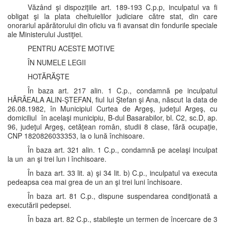
Văzând şi dispoziţiile art. 189-193 C.p.p, inculpatul va fi
obligat şi la plata cheltuielilor judiciare către stat, din care
onorariul apărătorului din oficiu va fi avansat din fondurile speciale
ale Ministerului Justiţiei.
PENTRU ACESTE MOTIVE
ÎN NUMELE LEGII
HOTĂRĂŞTE
În baza art. 217 alin. 1 C.p., condamnă pe inculpatul
HÂRÂEALA ALIN-ŞTEFAN, fiul lui Ştefan şi Ana, născut la data de
26.08.1982, în Municipiul Curtea de Argeş, judeţul Argeş, cu
domiciliul în acelaşi municipiu, B-dul Basarabilor, bl. C2, sc.D, ap.
96, judeţul Argeş, cetăţean român, studii 8 clase, fără ocupaţie,
CNP 1820826033353, la o lună închisoare.
În baza art. 321 alin. 1 C.p., condamnă pe acelaşi inculpat
la un an şi trei lun i închisoare.
În baza art. 33 lit. a) şi 34 lit. b) C.p., inculpatul va executa
pedeapsa cea mai grea de un an şi trei luni închisoare.
În baza art. 81 C.p., dispune suspendarea condiţionată a
executării pedepsei.
În baza art. 82 C.p., stabileşte un termen de încercare de 3