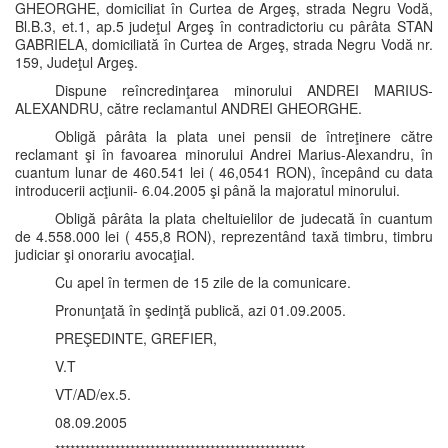
GHEORGHE, domiciliat în Curtea de Argeş, strada Negru Vodă,
Bl.B.3, et.1, ap.5 judeţul Argeş în contradictoriu cu pârâta STAN
GABRIELA, domiciliată în Curtea de Argeş, strada Negru Vodă nr.
159, Judeţul Argeş.
Dispune reîncredinţarea minorului ANDREI MARIUS-
ALEXANDRU, către reclamantul ANDREI GHEORGHE.
Obligă pârâta la plata unei pensii de întreţinere către
reclamant şi în favoarea minorului Andrei Marius-Alexandru, în
cuantum lunar de 460.541 lei ( 46,0541 RON), începând cu data
introducerii acţiunii- 6.04.2005 şi până la majoratul minorului.
Obligă pârâta la plata cheltuielilor de judecată în cuantum
de 4.558.000 lei ( 455,8 RON), reprezentând taxă timbru, timbru
judiciar şi onorariu avocaţial.
Cu apel în termen de 15 zile de la comunicare.
Pronunţată în şedinţă publică, azi 01.09.2005.
PREŞEDINTE, GREFIER,
V.T
VT/AD/ex.5.
08.09.2005