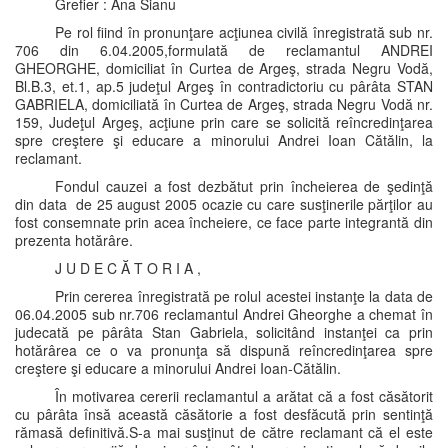
Grefier : Ana Sianu
Pe rol fiind în pronunţare acţiunea civilă înregistrată sub nr.
706 din 6.04.2005,formulată de reclamantul ANDREI
GHEORGHE, domiciliat în Curtea de Argeş, strada Negru Vodă,
Bl.B.3, et.1, ap.5 judeţul Argeş în contradictoriu cu pârâta STAN
GABRIELA, domiciliată în Curtea de Argeş, strada Negru Vodă nr.
159, Judeţul Argeş, acţiune prin care se solicită reîncredinţarea
spre creştere şi educare a minorului Andrei Ioan Cătălin, la
reclamant.
Fondul cauzei a fost dezbătut prin încheierea de şedinţă
din data de 25 august 2005 ocazie cu care susţinerile părţilor au
fost consemnate prin acea încheiere, ce face parte integrantă din
prezenta hotărâre.
J U D E C Ă T O R I A ,
Prin cererea înregistrată pe rolul acestei instanţe la data de
06.04.2005 sub nr.706 reclamantul Andrei Gheorghe a chemat în
judecată pe pârâta Stan Gabriela, solicitând instanţei ca prin
hotărârea ce o va pronunţa să dispună reîncredinţarea spre
creştere şi educare a minorului Andrei Ioan-Cătălin.
În motivarea cererii reclamantul a arătat că a fost căsătorit
cu pârâta însă această căsătorie a fost desfăcută prin sentinţă
rămasă definitivă.S-a mai susţinut de către reclamant că el este